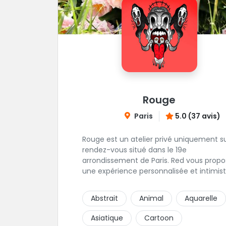
Rouge
Paris
5.0 (37 avis)
Rouge est un atelier privé uniquement s
rendez-vous situé dans le 19e
arrondissement de Paris. Red vous propose
une expérience personnalisée et intimist
"Mais, dis nous, pourquoi un atelier privé
?"C'est simple, cela permet de proposer 
Abstrait
Animal
Aquarelle
même qualité de service à tous les
tatoué(e)s. L'intérêt est de prendre son
Asiatique
Cartoon
temps, faire les bons choix, et toujours s