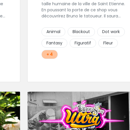
taille humaine de la ville de Saint Etienne.
En poussant la porte de ce shop vous
les
découvrirez Bruno le tatoueur. Il saura
est
prendre le temps de discuter avec vous de
votre projet de tatouage. N'hésitez pas à lui
Animal
Blackout
Dot work
envoyer un message ou à l'appeler.
 sa
Fantasy
Figuratif
Fleur
+ 4
r
ce