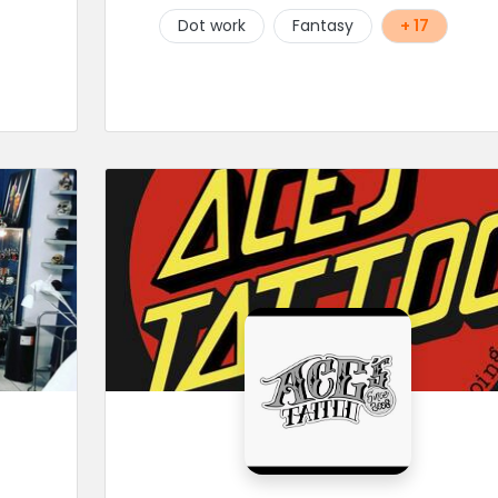
ne
Dot work
Fantasy
+ 17
t
e