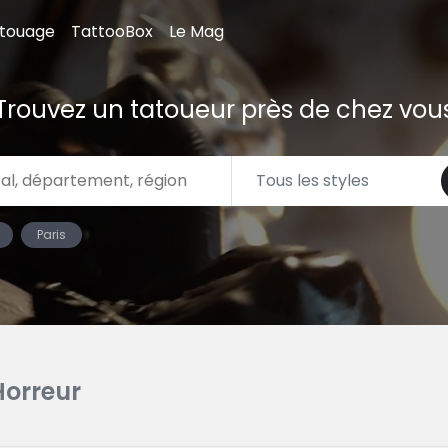
atouage
TattooBox
Le Mag
Trouvez un tatoueur près de chez vou
Paris
Horreur