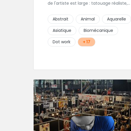
de l'artiste est large : tatouage réaliste,
tatouage asiatique ou en core tatouage
figuratif. Tout est question d'échange p
Abstrait
Animal
Aquarelle
construire un projet qui vous ressemble.
Asiatique
Biomécanique
Dot work
+ 17