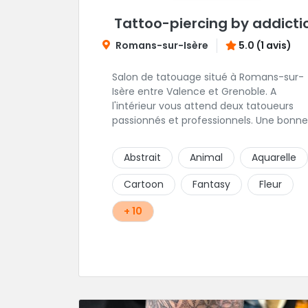
Tattoo-piercing by addicti
Romans-sur-Isère
5.0 (1 avis)
Salon de tatouage situé à Romans-sur-
Isère entre Valence et Grenoble. A
l'intérieur vous attend deux tatoueurs
passionnés et professionnels. Une bonne
ambiance émane naturellement de ce
shop en compagnie de Angéline et Ludo
Abstrait
Animal
Aquarelle
Cartoon
Fantasy
Fleur
+ 10