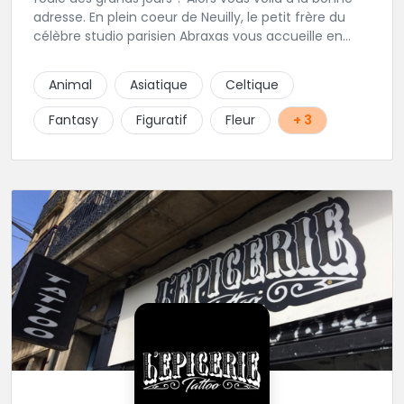
adresse. En plein coeur de Neuilly, le petit frère du
célèbre studio parisien Abraxas vous accueille en
plein coeur de Neuilly. Les tatoueurs résidents sont
triés sur le volet pour vous offrir un large choix de
Animal
Asiatique
Celtique
styles avec une qualité et une créativité
irréprochables.
Fantasy
Figuratif
Fleur
+ 3