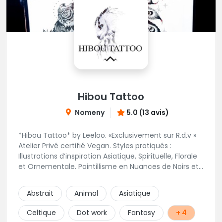
Hibou Tattoo
Nomeny
5.0 (13 avis)
*Hibou Tattoo* by Leeloo. «Exclusivement sur R.d.v »
Atelier Privé certifié Vegan. Styles pratiqués :
Illustrations d’inspiration Asiatique, Spirituelle, Florale
et Ornementale. Pointillisme en Nuances de Noirs et
Gris avec une touche de couleur. Rdv via la page Fb
de l’Atelier :
Abstrait
Animal
Asiatique
https://www.facebook.com/HibouTattoos
Celtique
Dot work
Fantasy
+ 4