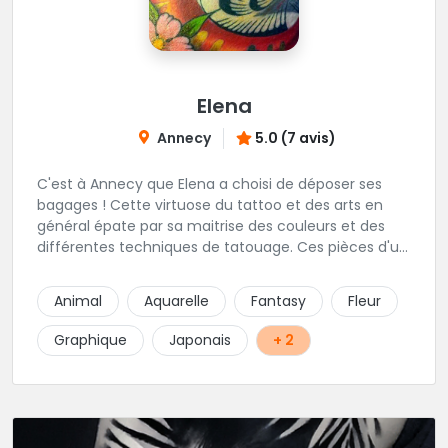
Elena
Annecy
5.0 (7 avis)
C'est à Annecy que Elena a choisi de déposer ses
bagages ! Cette virtuose du tattoo et des arts en
général épate par sa maitrise des couleurs et des
différentes techniques de tatouage. Ces pièces d'un
réalisme saisissant portent sa marque de fabrique :
On vient de très loin pour se faire tatouer par cette
Animal
Aquarelle
Fantasy
Fleur
artiste ! N'hésitez pas à la contacter par téléphone:
0648079720 ou messages sur Instagram ou
Graphique
Japonais
+ 2
Facebook.