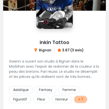
inkin Tattoo
Bignan
3.67 (3 avis)
Gwenn a ouvert son studio à Bignan dans le
Morbihan avec l'espoir de redonner de la couleur a la
peau des bretons. Pari réussi. Le studio ne désemplit
et les pièces qu'ils réalisent sont de très bonnes
factures. N'hésitez pas à faire appel a ces soins pour
tout type de projet, son style est éclectique et vous
Asiatique
Fantasy
Femme
serez bien réussi par le tatoueur en personne.
Figuratif
Fleur
Horreur
+ 7