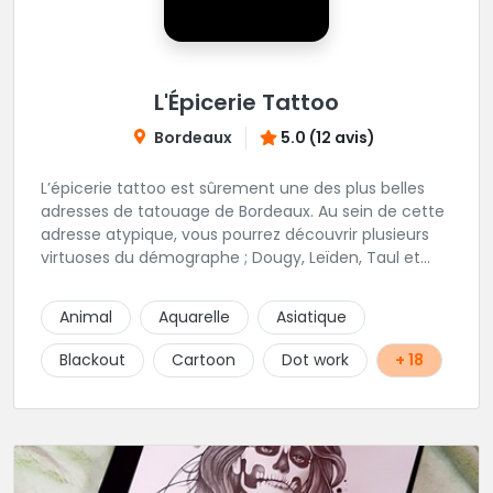
L'Épicerie Tattoo
Bordeaux
5.0 (12 avis)
L’épicerie tattoo est sûrement une des plus belles
adresses de tatouage de Bordeaux. Au sein de cette
adresse atypique, vous pourrez découvrir plusieurs
virtuoses du démographe ; Dougy, Leïden, Taul et
Laura Stone. Dans une ambiance traditionnelle, bon
enfant et sympathique, vous pourrez demander
Animal
Aquarelle
Asiatique
conseil pour votre tattoo. N'hésitez plus une seconde
pour rencontrer cette belle équipe !
Blackout
Cartoon
Dot work
+ 18