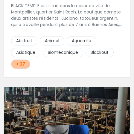
BLACK TEMPLE est situé dans le cœur de ville de
Montpellier, quartier Saint Roch. La boutique compte
deux artistes résidents : Luciano, tatoueur argentin,
qui a travaillé pendant plus de 7 ans à Buenos Aires,
avant de venir s'installer en France en 2014. Et, Jaxar,
qui a travaillé dans plusieurs boutiques de la ville
Abstrait
Animal
Aquarelle
avant de rejoindre notre équipe. La boutique
accueille plusieurs artistes tatoueurs en tant que
Asiatique
Biomécanique
Blackout
guests tout au long de l'année afin de proposer
d'autres styles.
+ 27