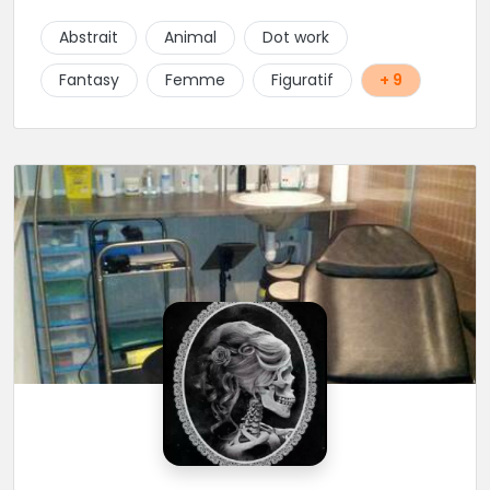
uniques, détaillées et réalisées à la demande du
client. Les séances de tatouage se font en musique
Abstrait
Animal
Dot work
et dans une ambiance décontractée.
Fantasy
Femme
Figuratif
+ 9