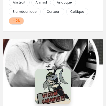
Abstrait
Animal
Asiatique
school, fantasy ou encore réaliste, Niko, Anthony,
Cody et les nombreux Guest seront adapter vos
Biomécanique
Cartoon
Celtique
idées en tatouages uniques et créatifs.
+ 26