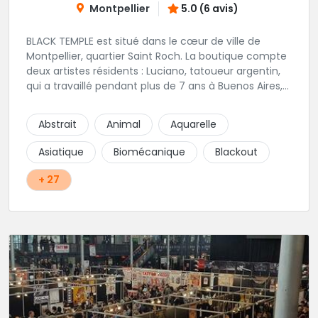
Montpellier
5.0 (6 avis)
BLACK TEMPLE est situé dans le cœur de ville de
Montpellier, quartier Saint Roch. La boutique compte
deux artistes résidents : Luciano, tatoueur argentin,
qui a travaillé pendant plus de 7 ans à Buenos Aires,
avant de venir s'installer en France en 2014. Et, Jaxar,
qui a travaillé dans plusieurs boutiques de la ville
Abstrait
Animal
Aquarelle
avant de rejoindre notre équipe. La boutique
accueille plusieurs artistes tatoueurs en tant que
Asiatique
Biomécanique
Blackout
guests tout au long de l'année afin de proposer
d'autres styles.
+ 27