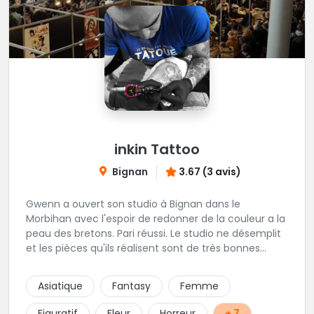
inkin Tattoo
Bignan
3.67 (3 avis)
Gwenn a ouvert son studio à Bignan dans le
Morbihan avec l'espoir de redonner de la couleur a la
peau des bretons. Pari réussi. Le studio ne désemplit
et les pièces qu'ils réalisent sont de très bonnes
factures. N'hésitez pas à faire appel a ces soins pour
tout type de projet, son style est éclectique et vous
Asiatique
Fantasy
Femme
serez bien réussi par le tatoueur en personne.
Figuratif
Fleur
Horreur
+ 7