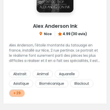
Alex Anderson Ink
Nice
4.99 (30 avis)
Alex Anderson, l'étoile montante du tatouage en
france, installé sur Nice, 2 rue pertinax. Le portrait et
le réalisme font surement parti des pièces les plus
difficiles a réaliser et il en a fait ses spécialités, il est
donc tout autant capable de faire du réalisme, du
religieux ou du chicanos. Romain son frère sera vous
Abstrait
Animal
Aquarelle
combler par sa finesse pour des pièces comme le
mandala, l'ornemental ou la calligraphie pour le
Asiatique
Biomécanique
Blackout
bonheur des futurs tatoués. Il y a aussi Léa, Maureen,
Fat, Tom, Sento, Lily, des artistes hors normes. Il n'y a
+ 29
qu'à regarder les pièces sélectionnées ici pour
comprendre à qui l'on à affaire. Ambiance
décontractée et très professionnelle.