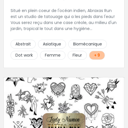
Situé en plein coeur de l'océan indien, Abraxas Run
est un studio de tatouage qui a les pieds dans l'eau!
Vous serez reçu dans une case créole, au milieu d'un
jardin, tropical le tout dans une hygiène
irréprochable! Vous trouverez également un large
choix de bijoux et uniquement dans des matières
Abstrait
Asiatique
Biomécanique
biocompatibles! Vous le trouverez à Saint-Gilles les
Bains...les doigts de pieds en éventail...
Dot work
Femme
Fleur
+ 9