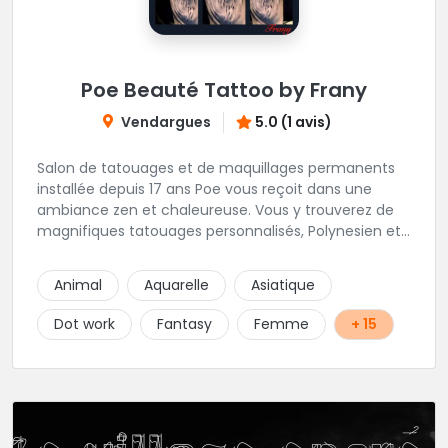
Poe Beauté Tattoo by Frany
Vendargues
5.0 (1 avis)
Salon de tatouages et de maquillages permanents
installée depuis 17 ans Poe vous reçoit dans une
ambiance zen et chaleureuse. Vous y trouverez de
magnifiques tatouages personnalisés, Polynesien et
tous styles, mais aussi des maquillages
permanents/artistiques ainsi que des prestations de
Animal
Aquarelle
Asiatique
Piercings.
Dot work
Fantasy
Femme
+ 15