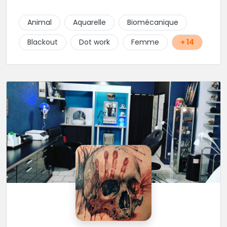
Son style très fin lui permet de réaliser tous types de
tatouages allant des calligraphies, motifs floraux au
Animal
Aquarelle
Biomécanique
réalisme.
Blackout
Dot work
Femme
+ 14