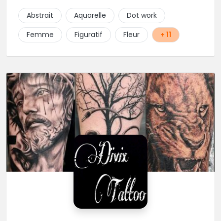
pas cet excellent tatoueur. Le studio a été pensé
Abstrait
Aquarelle
Dot work
pour vous mettre à l'aise dés votre entrée, accueil,
décor, sourire et bien sur, une hygiène irréprochable.
Femme
Figuratif
Fleur
+ 11
Une très belle adresse dans cette belle ville de
Limoges.