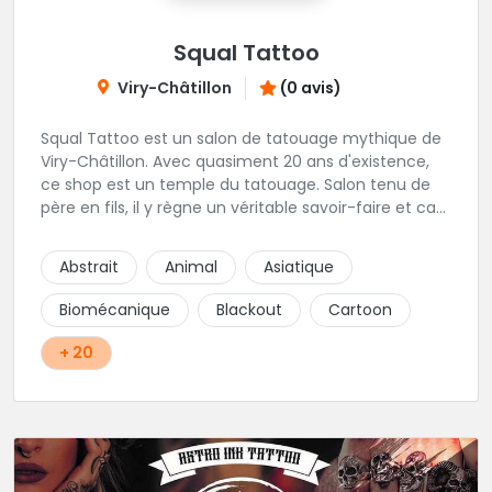
Squal Tattoo
Viry-Châtillon
(0 avis)
Squal Tattoo est un salon de tatouage mythique de
Viry-Châtillon. Avec quasiment 20 ans d'existence,
ce shop est un temple du tatouage. Salon tenu de
père en fils, il y règne un véritable savoir-faire et ca
ressort d'ailleurs sur les magnifiques créations
réalisés par les tatoueurs du shop. N'hésitez-plus,
Abstrait
Animal
Asiatique
Squal Tattoo est un véritable institution du tatouage
!!
Biomécanique
Blackout
Cartoon
+ 20