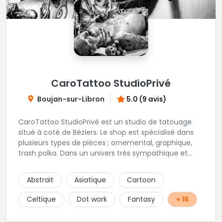
CaroTattoo StudioPrivé
Boujan-sur-Libron
5.0 (9 avis)
CaroTattoo StudioPrivé est un studio de tatouage
situé à coté de Béziers. Le shop est spécialisé dans
plusieurs types de pièces ; ornemental, graphique,
trash polka. Dans un univers très sympathique et
convivial, vous pourrez affiner votre projet de
tatouage. N'hésitez pas, contactez-les et vous n'en
Abstrait
Asiatique
Cartoon
serez que ravi !!
Celtique
Dot work
Fantasy
+ 16