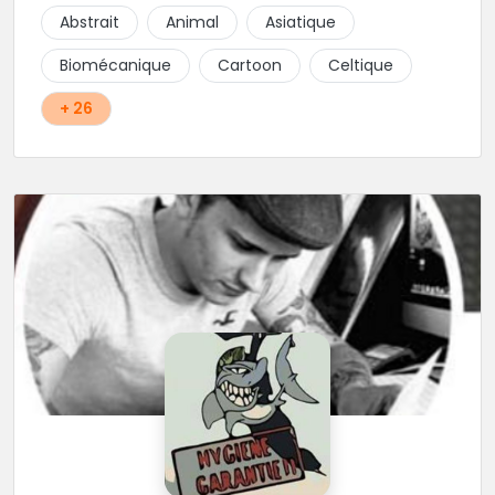
d'hygiène les plus strictes. Du new-school, du old
Abstrait
Animal
Asiatique
school, fantasy ou encore réaliste, Niko, Anthony,
Cody et les nombreux Guest seront adapter vos
Biomécanique
Cartoon
Celtique
idées en tatouages uniques et créatifs.
+ 26