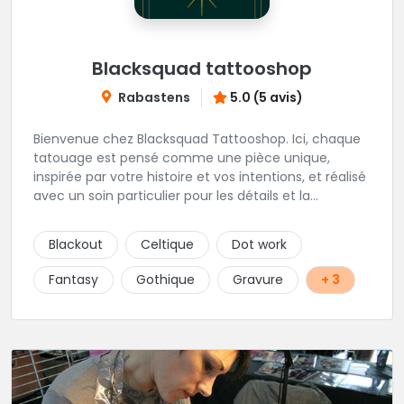
Blacksquad tattooshop
Rabastens
5.0 (5 avis)
Bienvenue chez Blacksquad Tattooshop. Ici, chaque
tatouage est pensé comme une pièce unique,
inspirée par votre histoire et vos intentions, et réalisé
avec un soin particulier pour les détails et la
signification. Notre équipe réunit des artistes
talentueux, capables de travailler une large gamme
Blackout
Celtique
Dot work
de styles, pour vous offrir des créations aussi variées
que chargées de sens. Tout au long de l’année, nous
Fantasy
Gothique
Gravure
+ 3
accueillons également des guests venus d’horizons
différents (à suivre sur Instagram et sur le site du
shop.) Installé au cœur de Rabastens, dans un
bâtiment chargé d’histoire, Blacksquad Tattooshop
est un lieu où se mêlent intimité, créativité et bien-
être. Ici, on tatoue pour marquer la peau et l’âme. 🌐