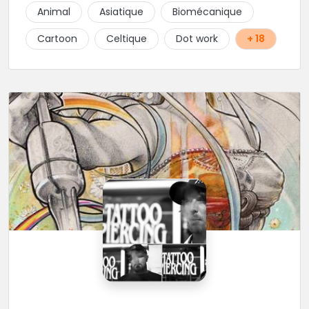
finesse dans ses traits. A ses côtés, ses acolytes Otis
Animal
Asiatique
Biomécanique
& Scylla sauront donner vie a vos projets
personnalisés et s'épanouissent dans un style
Cartoon
Celtique
Dot work
+ 18
mêlant japonais, cartoon et illustrations. Sur place et
sans RDV vous pourrez rencontrer Kristina notre
pierceuse Une équipe complémentaire et drôlement
sympathique !