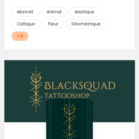
tatouages dans les styles Réaliste, Floral, Japonais,
Géométriques ou encore lignes fines.
Abstrait
Animal
Asiatique
Celtique
Fleur
Géométrique
+ 5