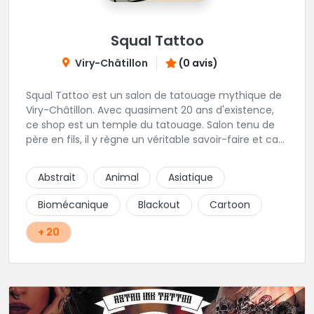
Squal Tattoo
Viry-Châtillon
(0 avis)
Squal Tattoo est un salon de tatouage mythique de
Viry-Châtillon. Avec quasiment 20 ans d'existence,
ce shop est un temple du tatouage. Salon tenu de
père en fils, il y règne un véritable savoir-faire et ca
ressort d'ailleurs sur les magnifiques créations
réalisés par les tatoueurs du shop. N'hésitez-plus,
Abstrait
Animal
Asiatique
Squal Tattoo est un véritable institution du tatouage
!!
Biomécanique
Blackout
Cartoon
+ 20