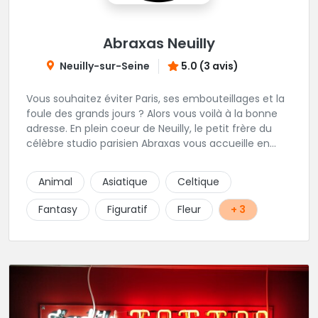
Abraxas Neuilly
Neuilly-sur-Seine
5.0 (3 avis)
Vous souhaitez éviter Paris, ses embouteillages et la
foule des grands jours ? Alors vous voilà à la bonne
adresse. En plein coeur de Neuilly, le petit frère du
célèbre studio parisien Abraxas vous accueille en
plein coeur de Neuilly. Les tatoueurs résidents sont
triés sur le volet pour vous offrir un large choix de
Animal
Asiatique
Celtique
styles avec une qualité et une créativité
irréprochables.
Fantasy
Figuratif
Fleur
+ 3