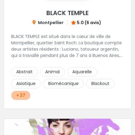
BLACK TEMPLE
Montpellier
5.0 (6 avis)
BLACK TEMPLE est situé dans le cœur de ville de
Montpellier, quartier Saint Roch. La boutique compte
deux artistes résidents : Luciano, tatoueur argentin,
qui a travaillé pendant plus de 7 ans à Buenos Aires,
avant de venir s'installer en France en 2014. Et, Jaxar,
qui a travaillé dans plusieurs boutiques de la ville
Abstrait
Animal
Aquarelle
avant de rejoindre notre équipe. La boutique
accueille plusieurs artistes tatoueurs en tant que
Asiatique
Biomécanique
Blackout
guests tout au long de l'année afin de proposer
d'autres styles.
+ 27