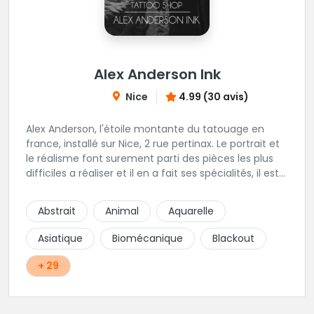
Alex Anderson Ink
Nice
4.99 (30 avis)
Alex Anderson, l'étoile montante du tatouage en
france, installé sur Nice, 2 rue pertinax. Le portrait et
le réalisme font surement parti des pièces les plus
difficiles a réaliser et il en a fait ses spécialités, il est
donc tout autant capable de faire du réalisme, du
religieux ou du chicanos. Romain son frère sera vous
Abstrait
Animal
Aquarelle
combler par sa finesse pour des pièces comme le
mandala, l'ornemental ou la calligraphie pour le
Asiatique
Biomécanique
Blackout
bonheur des futurs tatoués. Il y a aussi Léa, Maureen,
Fat, Tom, Sento, Lily, des artistes hors normes. Il n'y a
+ 29
qu'à regarder les pièces sélectionnées ici pour
comprendre à qui l'on à affaire. Ambiance
décontractée et très professionnelle.