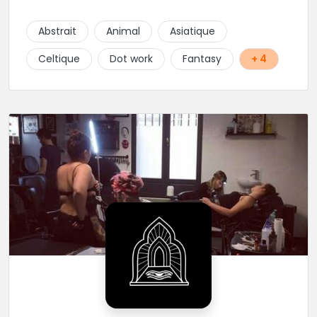
Gris avec une touche de couleur. Rdv via la page Fb
de l’Atelier :
Abstrait
Animal
Asiatique
https://www.facebook.com/HibouTattoos
Celtique
Dot work
Fantasy
+ 4