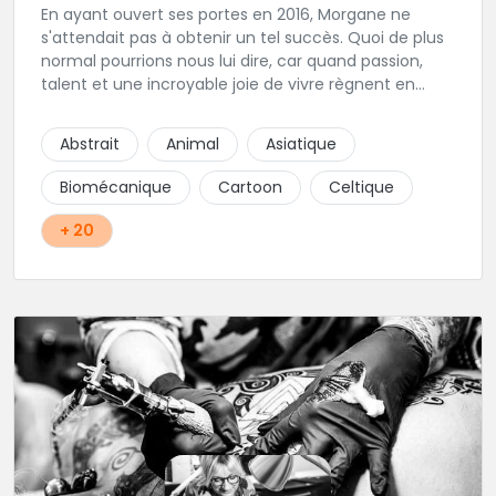
En ayant ouvert ses portes en 2016, Morgane ne
s'attendait pas à obtenir un tel succès. Quoi de plus
normal pourrions nous lui dire, car quand passion,
talent et une incroyable joie de vivre règnent en
maîtres, il faut s'attendre à voir de nombreuses
personnes pointer le bout de leurs nez. Si le tatouage
Abstrait
Animal
Asiatique
n'est pas l'unique corde qu'elle possède à son arc,
c'est assurément une de ses spécialités! Oldschool,
Biomécanique
Cartoon
Celtique
Dotwork, et autres Ornementaux, ce shop vous
propose des tatouages aux motifs originaux et au
+ 20
traits assurés conçus spécialement pour vous, que
ce soit via handpoke ou dermographe! La création
sur mesure avec un entretien au préalable est
obligatoire dans ce shop privé. Une très belle adresse
où l'on sait accueillir, hygiène impeccable, que
demander de plus?