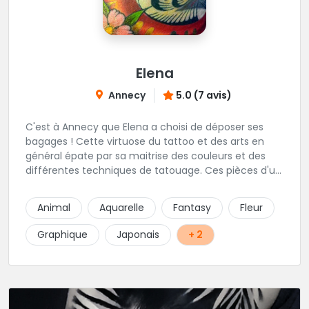
Elena
Annecy
5.0 (7 avis)
C'est à Annecy que Elena a choisi de déposer ses
bagages ! Cette virtuose du tattoo et des arts en
général épate par sa maitrise des couleurs et des
différentes techniques de tatouage. Ces pièces d'un
réalisme saisissant portent sa marque de fabrique :
On vient de très loin pour se faire tatouer par cette
Animal
Aquarelle
Fantasy
Fleur
artiste ! N'hésitez pas à la contacter par téléphone:
0648079720 ou messages sur Instagram ou
Graphique
Japonais
+ 2
Facebook.