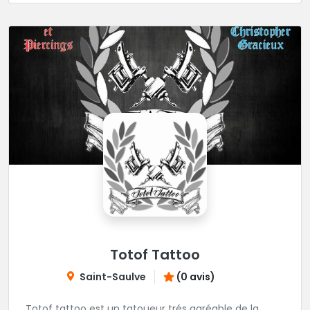
Totof Tattoo
Saint-Saulve
(0 avis)
Totof tattoo est un tatoueur trés agréable de la