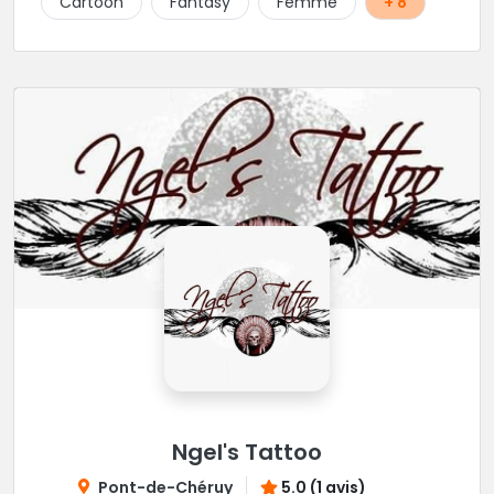
Cartoon
Fantasy
Femme
+ 8
Ngel's Tattoo
Pont-de-Chéruy
5.0 (1 avis)