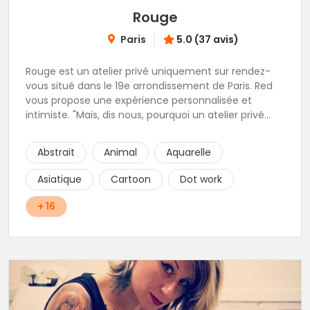
Rouge
Paris
5.0 (37 avis)
Rouge est un atelier privé uniquement sur rendez-
vous situé dans le 19e arrondissement de Paris. Red
vous propose une expérience personnalisée et
intimiste. "Mais, dis nous, pourquoi un atelier privé
?"C'est simple, cela permet de proposer la même
qualité de service à tous les tatoué(e)s. L'intérêt est
Abstrait
Animal
Aquarelle
de prendre son temps, faire les bons choix, et
toujours se donner à 1000 %. Sans oublier, une
Asiatique
Cartoon
Dot work
hygiène irréprochable. La bonne humeur, l'échange,
le respect, faire un travail personnalisé et toujours de
+ 16
qualité, sont les mots d'ordre dans cet atelier. " Si
vous ne me croyez pas, venez tester ? 😉"