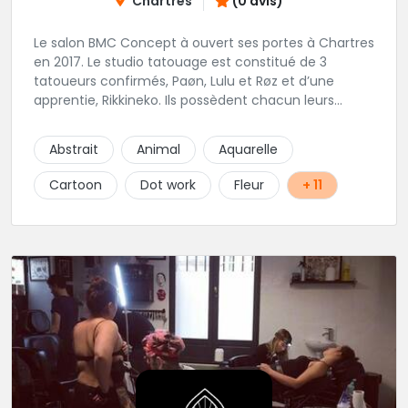
Chartres
(0 avis)
Le salon BMC Concept à ouvert ses portes à Chartres
en 2017. Le studio tatouage est constitué de 3
tatoueurs confirmés, Paøn, Lulu et Røz et d’une
apprentie, Rikkineko. Ils possèdent chacun leurs
univers ce qui permet à chaque personne
souhaitant se faire tatouer de pouvoir construire un
Abstrait
Animal
Aquarelle
projet entièrement personnalisé. Une pierceuse est
présente en Guest environ une semaine par mois au
Cartoon
Dot work
Fleur
+ 11
salon.