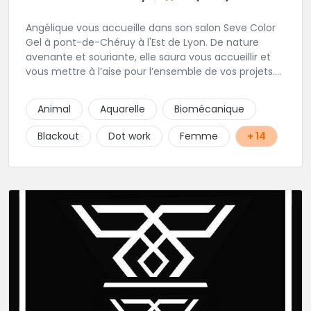
Angélique vous accueille dans son salon Seve Color
Gel à pont-de-Chéruy à l'Est de Lyon. De nature
avenante et souriante, elle saura vous accueillir et
vous mettre à l’aise pour l’ensemble de vos projets.
Son style très fin lui permet de réaliser tous types de
tatouages allant des calligraphies, motifs floraux au
Animal
Aquarelle
Biomécanique
réalisme.
Blackout
Dot work
Femme
+ 14