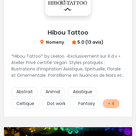
Hibou Tattoo
Nomeny
5.0 (13 avis)
*Hibou Tattoo* by Leeloo. «Exclusivement sur R.d.v »
Atelier Privé certifié Vegan. Styles pratiqués :
Illustrations d’inspiration Asiatique, Spirituelle, Florale
et Ornementale. Pointillisme en Nuances de Noirs et
Gris avec une touche de couleur. Rdv via la page Fb
de l’Atelier :
Abstrait
Animal
Asiatique
https://www.facebook.com/HibouTattoos
Celtique
Dot work
Fantasy
+ 4