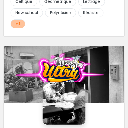
Celtique
Géométrique
Lettrage
New school
Polynésien
Réaliste
+ 1