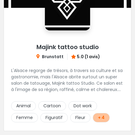
Majink tattoo studio
Brunstatt
5.0 (1 avis)
L'Alsace regorge de trésors, à travers sa culture et sa
gastronomie, mais l'Alsace abrite surtout un super
salon de tatouage, Majink tattoo Studio. Ce salon est
à l'image de sa région, raffiné, calme et chalereux.
Manu vous y attend et sera enchanté de vous faire
découvrir son super shop !
Animal
Cartoon
Dot work
Femme
Figuratif
Fleur
+ 4