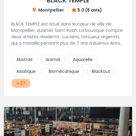
BLACK TEMPLE
Montpellier
5.0 (6 avis)
BLACK TEMPLE est situé dans le cœur de ville de
Montpellier, quartier Saint Roch. La boutique compte
deux artistes résidents : Luciano, tatoueur argentin,
qui a travaillé pendant plus de 7 ans à Buenos Aires,
avant de venir s'installer en France en 2014. Et, Jaxar,
qui a travaillé dans plusieurs boutiques de la ville
Abstrait
Animal
Aquarelle
avant de rejoindre notre équipe. La boutique
accueille plusieurs artistes tatoueurs en tant que
Asiatique
Biomécanique
Blackout
guests tout au long de l'année afin de proposer
d'autres styles.
+ 27