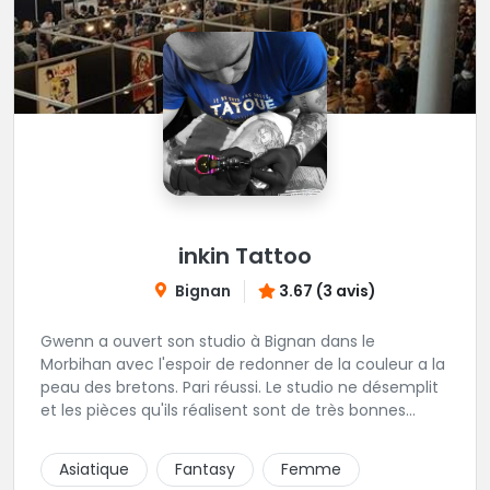
inkin Tattoo
Bignan
3.67 (3 avis)
Gwenn a ouvert son studio à Bignan dans le
Morbihan avec l'espoir de redonner de la couleur a la
peau des bretons. Pari réussi. Le studio ne désemplit
et les pièces qu'ils réalisent sont de très bonnes
factures. N'hésitez pas à faire appel a ces soins pour
tout type de projet, son style est éclectique et vous
Asiatique
Fantasy
Femme
serez bien réussi par le tatoueur en personne.