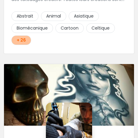
uniques et réalisées dans le respect des règles
d'hygiène les plus strictes. Du new-school, du old
Abstrait
Animal
Asiatique
school, fantasy ou encore réaliste, Niko, Anthony,
Cody et les nombreux Guest seront adapter vos
Biomécanique
Cartoon
Celtique
idées en tatouages uniques et créatifs.
+ 26