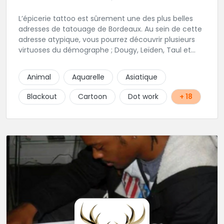
L’épicerie tattoo est sûrement une des plus belles
adresses de tatouage de Bordeaux. Au sein de cette
adresse atypique, vous pourrez découvrir plusieurs
virtuoses du démographe ; Dougy, Leïden, Taul et
Laura Stone. Dans une ambiance traditionnelle, bon
enfant et sympathique, vous pourrez demander
Animal
Aquarelle
Asiatique
conseil pour votre tattoo. N'hésitez plus une seconde
pour rencontrer cette belle équipe !
Blackout
Cartoon
Dot work
+ 18