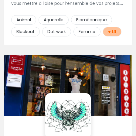
vous mettre à l’aise pour l’ensemble de vos projets.
Son style très fin lui permet de réaliser tous types de
tatouages allant des calligraphies, motifs floraux au
Animal
Aquarelle
Biomécanique
réalisme.
Blackout
Dot work
Femme
+ 14