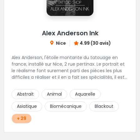
Alex Anderson Ink
Nice
4.99 (30 avis)
Alex Anderson, l'étoile montante du tatouage en
france, installé sur Nice, 2 rue pertinax. Le portrait et
le réalisme font surement parti des pièces les plus
difficiles a réaliser et il en a fait ses spécialités, il est
donc tout autant capable de faire du réalisme, du
religieux ou du chicanos. Romain son frère sera vous
Abstrait
Animal
Aquarelle
combler par sa finesse pour des pièces comme le
mandala, l'ornemental ou la calligraphie pour le
Asiatique
Biomécanique
Blackout
bonheur des futurs tatoués. Il y a aussi Léa, Maureen,
Fat, Tom, Sento, Lily, des artistes hors normes. Il n'y a
+ 29
qu'à regarder les pièces sélectionnées ici pour
comprendre à qui l'on à affaire. Ambiance
décontractée et très professionnelle.