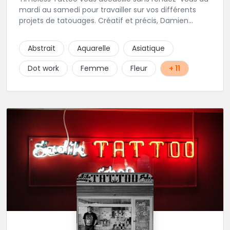
mardi au samedi pour travailler sur vos différents
projets de tatouages. Créatif et précis, Damien
travaille dans la bonne humeur et avec une hygiène
sans failles. Spécialisé dans le tatouage traditionnel,
Abstrait
Aquarelle
Asiatique
old school, mais également à l'aise dans la
réalisation de pièces de styles différents : Dotwork,
Dot work
Femme
Fleur
+ 11
Japonais, Graphique, mandala .. N'hésitez pas à le
contacter !