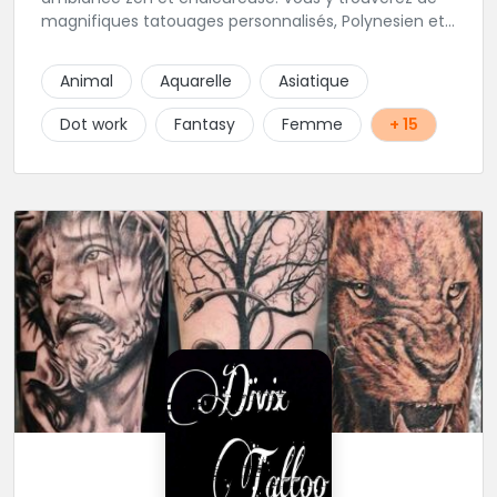
magnifiques tatouages personnalisés, Polynesien et
tous styles, mais aussi des maquillages
permanents/artistiques ainsi que des prestations de
Animal
Aquarelle
Asiatique
Piercings.
Dot work
Fantasy
Femme
+ 15