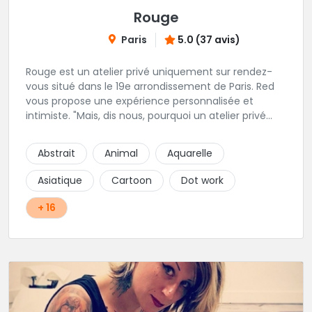
Rouge
Paris
5.0 (37 avis)
Rouge est un atelier privé uniquement sur rendez-
vous situé dans le 19e arrondissement de Paris. Red
vous propose une expérience personnalisée et
intimiste. "Mais, dis nous, pourquoi un atelier privé
?"C'est simple, cela permet de proposer la même
qualité de service à tous les tatoué(e)s. L'intérêt est
Abstrait
Animal
Aquarelle
de prendre son temps, faire les bons choix, et
toujours se donner à 1000 %. Sans oublier, une
Asiatique
Cartoon
Dot work
hygiène irréprochable. La bonne humeur, l'échange,
le respect, faire un travail personnalisé et toujours de
+ 16
qualité, sont les mots d'ordre dans cet atelier. " Si
vous ne me croyez pas, venez tester ? 😉"