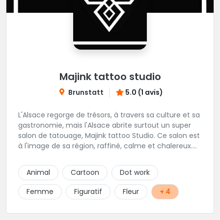
Majink tattoo studio
Brunstatt
5.0 (1 avis)
L'Alsace regorge de trésors, à travers sa culture et sa
gastronomie, mais l'Alsace abrite surtout un super
salon de tatouage, Majink tattoo Studio. Ce salon est
à l'image de sa région, raffiné, calme et chalereux.
Manu vous y attend et sera enchanté de vous faire
découvrir son super shop !
Animal
Cartoon
Dot work
Femme
Figuratif
Fleur
+ 4