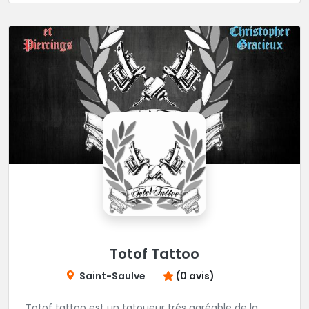
Totof Tattoo
Saint-Saulve
(0 avis)
Totof tattoo est un tatoueur trés agréable de la