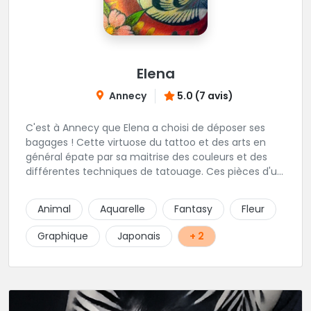
Elena
Annecy
5.0 (7 avis)
C'est à Annecy que Elena a choisi de déposer ses
bagages ! Cette virtuose du tattoo et des arts en
général épate par sa maitrise des couleurs et des
différentes techniques de tatouage. Ces pièces d'un
réalisme saisissant portent sa marque de fabrique :
On vient de très loin pour se faire tatouer par cette
Animal
Aquarelle
Fantasy
Fleur
artiste ! N'hésitez pas à la contacter par téléphone:
0648079720 ou messages sur Instagram ou
Graphique
Japonais
+ 2
Facebook.