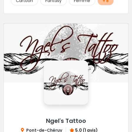
Cartoon
Fantasy
Femme
+ 8
Ngel's Tattoo
Pont-de-Chéruy
5.0 (1 avis)