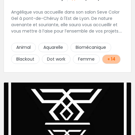
Angélique vous accueille dans son salon Seve Color
Gel à pont-de-Chéruy à l'Est de Lyon. De nature
avenante et souriante, elle saura vous accueillir et
vous mettre à l’aise pour l’ensemble de vos projets.
Son style très fin lui permet de réaliser tous types de
tatouages allant des calligraphies, motifs floraux au
Animal
Aquarelle
Biomécanique
réalisme.
Blackout
Dot work
Femme
+ 14