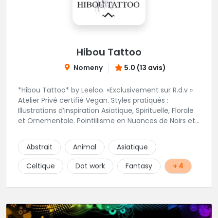
Hibou Tattoo
Nomeny
5.0 (13 avis)
*Hibou Tattoo* by Leeloo. «Exclusivement sur R.d.v »
Atelier Privé certifié Vegan. Styles pratiqués :
Illustrations d’inspiration Asiatique, Spirituelle, Florale
et Ornementale. Pointillisme en Nuances de Noirs et
Gris avec une touche de couleur. Rdv via la page Fb
de l’Atelier :
Abstrait
Animal
Asiatique
https://www.facebook.com/HibouTattoos
Celtique
Dot work
Fantasy
+ 4