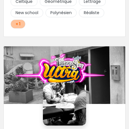
Celtique
Géométrique
Lettrage
New school
Polynésien
Réaliste
+ 1