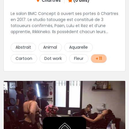
Chartres
(0 avis)
Le salon BMC Concept à ouvert ses portes à Chartres
en 2017. Le studio tatouage est constitué de 3
tatoueurs confirmés, Paøn, Lulu et Røz et d’une
apprentie, Rikkineko. Ils possèdent chacun leurs
univers ce qui permet à chaque personne
souhaitant se faire tatouer de pouvoir construire un
Abstrait
Animal
Aquarelle
projet entièrement personnalisé. Une pierceuse est
présente en Guest environ une semaine par mois au
Cartoon
Dot work
Fleur
+ 11
salon.