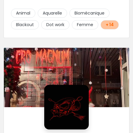
Son style très fin lui permet de réaliser tous types de
tatouages allant des calligraphies, motifs floraux au
Animal
Aquarelle
Biomécanique
réalisme.
Blackout
Dot work
Femme
+ 14