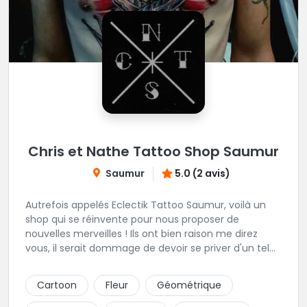
Chris et Nathe Tattoo Shop Saumur
Saumur
5.0 (2 avis)
Autrefois appelés Eclectik Tattoo Saumur, voilà un
shop qui se réinvente pour nous proposer de
nouvelles merveilles ! Ils ont bien raison me direz
vous, il serait dommage de devoir se priver d'un tel
talent pour les gribouillages épiderminques. Ici, place
au projet perso, ils savent presque tout faire et vous
Cartoon
Fleur
Géométrique
offrons un accompagnement propice à sublimer vos
idées. En plein centre de la ville, cadre et ambiance