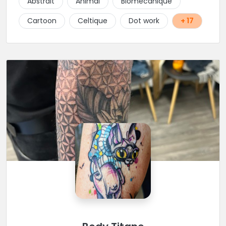
Abstrait
Animal
Biomécanique
Cartoon
Celtique
Dot work
+ 17