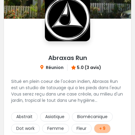
Abraxas Run
Réunion
5.0 (3 avis)
Situé en plein coeur de l'océan indien, Abraxas Run
est un studio de tatouage qui a les pieds dans l'eau!
Vous serez reçu dans une case créole, au milieu d'un
jardin, tropical le tout dans une hygiène
irréprochable! Vous trouverez également un large
choix de bijoux et uniquement dans des matières
Abstrait
Asiatique
Biomécanique
biocompatibles! Vous le trouverez à Saint-Gilles les
Bains...les doigts de pieds en éventail...
Dot work
Femme
Fleur
+ 9