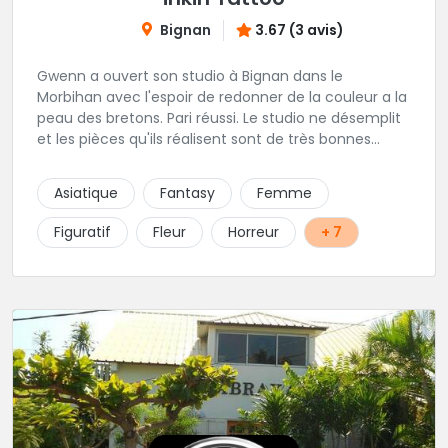
Bignan
3.67 (3 avis)
Gwenn a ouvert son studio à Bignan dans le
Morbihan avec l'espoir de redonner de la couleur a la
peau des bretons. Pari réussi. Le studio ne désemplit
et les pièces qu'ils réalisent sont de très bonnes
factures. N'hésitez pas à faire appel a ces soins pour
tout type de projet, son style est éclectique et vous
Asiatique
Fantasy
Femme
serez bien réussi par le tatoueur en personne.
Figuratif
Fleur
Horreur
+ 7