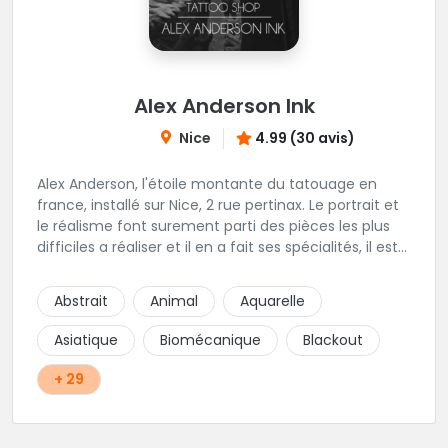
Alex Anderson Ink
Nice
4.99 (30 avis)
Alex Anderson, l'étoile montante du tatouage en
france, installé sur Nice, 2 rue pertinax. Le portrait et
le réalisme font surement parti des pièces les plus
difficiles a réaliser et il en a fait ses spécialités, il est
donc tout autant capable de faire du réalisme, du
religieux ou du chicanos. Romain son frère sera vous
Abstrait
Animal
Aquarelle
combler par sa finesse pour des pièces comme le
mandala, l'ornemental ou la calligraphie pour le
Asiatique
Biomécanique
Blackout
bonheur des futurs tatoués. Il y a aussi Léa, Maureen,
Fat, Tom, Sento, Lily, des artistes hors normes. Il n'y a
+ 29
qu'à regarder les pièces sélectionnées ici pour
comprendre à qui l'on à affaire. Ambiance
décontractée et très professionnelle.