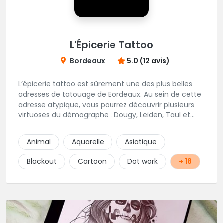
L'Épicerie Tattoo
Bordeaux
5.0 (12 avis)
L’épicerie tattoo est sûrement une des plus belles
adresses de tatouage de Bordeaux. Au sein de cette
adresse atypique, vous pourrez découvrir plusieurs
virtuoses du démographe ; Dougy, Leïden, Taul et
Laura Stone. Dans une ambiance traditionnelle, bon
enfant et sympathique, vous pourrez demander
Animal
Aquarelle
Asiatique
conseil pour votre tattoo. N'hésitez plus une seconde
pour rencontrer cette belle équipe !
Blackout
Cartoon
Dot work
+ 18