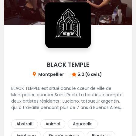
BLACK TEMPLE
Montpellier
5.0 (6 avis)
BLACK TEMPLE est situé dans le cœur de ville de
Montpellier, quartier Saint Roch. La boutique compte
deux artistes résidents : Luciano, tatoueur argentin,
qui a travaillé pendant plus de 7 ans à Buenos Aires,
avant de venir s'installer en France en 2014. Et, Jaxar,
qui a travaillé dans plusieurs boutiques de la ville
Abstrait
Animal
Aquarelle
avant de rejoindre notre équipe. La boutique
accueille plusieurs artistes tatoueurs en tant que
Asiatique
Biomécanique
Blackout