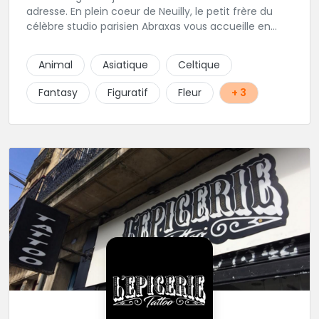
adresse. En plein coeur de Neuilly, le petit frère du
célèbre studio parisien Abraxas vous accueille en
plein coeur de Neuilly. Les tatoueurs résidents sont
triés sur le volet pour vous offrir un large choix de
Animal
Asiatique
Celtique
styles avec une qualité et une créativité
irréprochables.
Fantasy
Figuratif
Fleur
+ 3