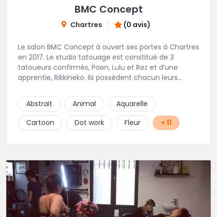
BMC Concept
Chartres
(0 avis)
Le salon BMC Concept à ouvert ses portes à Chartres
en 2017. Le studio tatouage est constitué de 3
tatoueurs confirmés, Paøn, Lulu et Røz et d’une
apprentie, Rikkineko. Ils possèdent chacun leurs
univers ce qui permet à chaque personne
souhaitant se faire tatouer de pouvoir construire un
Abstrait
Animal
Aquarelle
projet entièrement personnalisé. Une pierceuse est
présente en Guest environ une semaine par mois au
Cartoon
Dot work
Fleur
+ 11
salon.