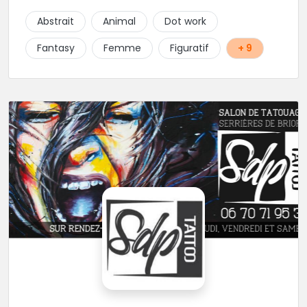
client. Les séances de tatouage se font en musique
Abstrait
Animal
Dot work
et dans une ambiance décontractée.
Fantasy
Femme
Figuratif
+ 9