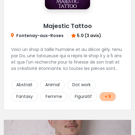
Majestic Tattoo
Fontenay-aux-Roses
5.0 (3 avis)
Voici un shop à taille humaine et au décor girly. tenu
par Do, une tatoueuse qui a repris le shop il y a 5 ans
et que l'on recherche pour la finesse de son trait et
sa créativité étonnante. Ici toutes les pièces sont
uniques, détaillées et réalisées à la demande du
client. Les séances de tatouage se font en musique
Abstrait
Animal
Dot work
et dans une ambiance décontractée.
Fantasy
Femme
Figuratif
+ 9