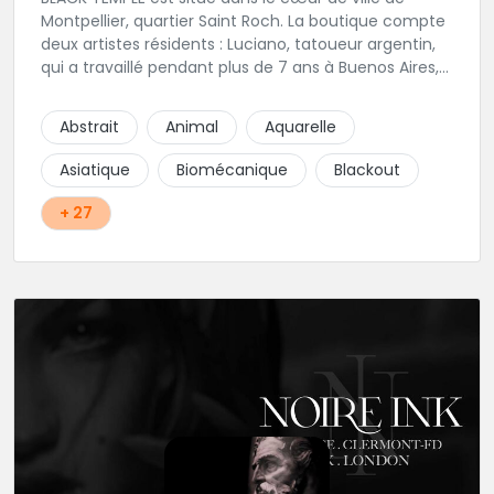
Montpellier, quartier Saint Roch. La boutique compte
deux artistes résidents : Luciano, tatoueur argentin,
qui a travaillé pendant plus de 7 ans à Buenos Aires,
avant de venir s'installer en France en 2014. Et, Jaxar,
qui a travaillé dans plusieurs boutiques de la ville
Abstrait
Animal
Aquarelle
avant de rejoindre notre équipe. La boutique
accueille plusieurs artistes tatoueurs en tant que
Asiatique
Biomécanique
Blackout
guests tout au long de l'année afin de proposer
d'autres styles.
+ 27