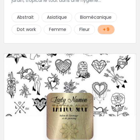
jardin, tropical le tout dans une hygiène
irréprochable! Vous trouverez également un large
choix de bijoux et uniquement dans des matières
Abstrait
Asiatique
Biomécanique
biocompatibles! Vous le trouverez à Saint-Gilles les
Bains...les doigts de pieds en éventail...
Dot work
Femme
Fleur
+ 9