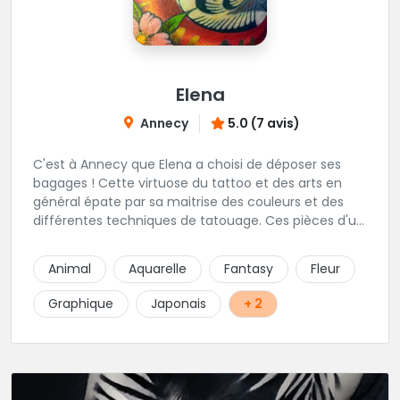
Elena
Annecy
5.0 (7 avis)
C'est à Annecy que Elena a choisi de déposer ses
bagages ! Cette virtuose du tattoo et des arts en
général épate par sa maitrise des couleurs et des
différentes techniques de tatouage. Ces pièces d'un
réalisme saisissant portent sa marque de fabrique :
On vient de très loin pour se faire tatouer par cette
Animal
Aquarelle
Fantasy
Fleur
artiste ! N'hésitez pas à la contacter par téléphone:
0648079720 ou messages sur Instagram ou
Graphique
Japonais
+ 2
Facebook.