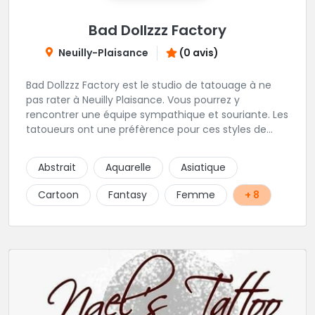
Bad Dollzzz Factory
Neuilly-Plaisance
(0 avis)
Bad Dollzzz Factory est le studio de tatouage à ne
pas rater à Neuilly Plaisance. Vous pourrez y
rencontrer une équipe sympathique et souriante. Les
tatoueurs ont une préfèrence pour ces styles de
projets : new school, semi-réaliste, manga-pop
culture et traits fins. Foncez !
Abstrait
Aquarelle
Asiatique
Cartoon
Fantasy
Femme
+ 8