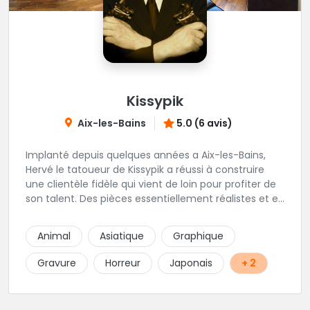
Kissypik
Aix-les-Bains
5.0 (6 avis)
Implanté depuis quelques années a Aix-les-Bains,
Hervé le tatoueur de Kissypik a réussi à construire
une clientèle fidèle qui vient de loin pour profiter de
son talent. Des pièces essentiellement réalistes et en
noir gris y sont élaborées avec brio. Vous ne trouvez
pas l'adresse? C'est normal, Hervé préfère que vous
Animal
Asiatique
Graphique
l'appeliez avant de passer au studio... pour éviter les
moment de rush. Une adresse secrète donc...mais
Gravure
Horreur
Japonais
+ 2
excellente.