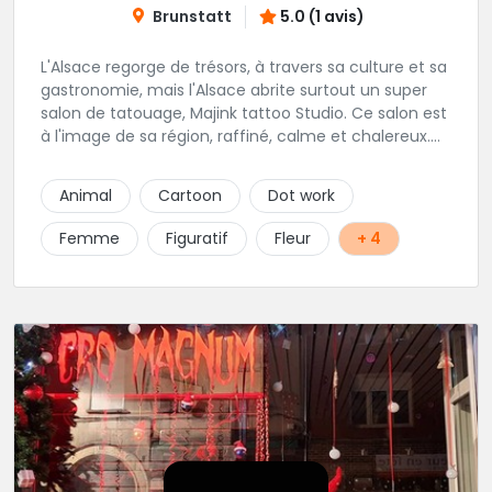
Brunstatt
5.0 (1 avis)
L'Alsace regorge de trésors, à travers sa culture et sa
gastronomie, mais l'Alsace abrite surtout un super
salon de tatouage, Majink tattoo Studio. Ce salon est
à l'image de sa région, raffiné, calme et chalereux.
Manu vous y attend et sera enchanté de vous faire
découvrir son super shop !
Animal
Cartoon
Dot work
Femme
Figuratif
Fleur
+ 4