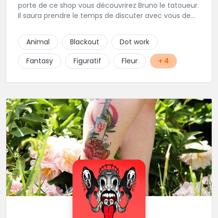
porte de ce shop vous découvrirez Bruno le tatoueur.
Il saura prendre le temps de discuter avec vous de
votre projet de tatouage. N'hésitez pas à lui envoyer
un message ou à l'appeler.
Animal
Blackout
Dot work
Fantasy
Figuratif
Fleur
+ 4