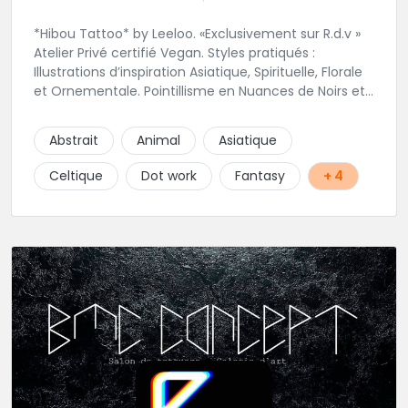
*Hibou Tattoo* by Leeloo. «Exclusivement sur R.d.v »
Atelier Privé certifié Vegan. Styles pratiqués :
Illustrations d’inspiration Asiatique, Spirituelle, Florale
et Ornementale. Pointillisme en Nuances de Noirs et
Gris avec une touche de couleur. Rdv via la page Fb
de l’Atelier :
Abstrait
Animal
Asiatique
https://www.facebook.com/HibouTattoos
Celtique
Dot work
Fantasy
+ 4