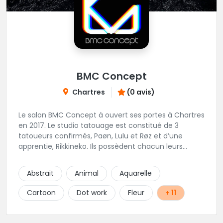
BMC Concept
Chartres
(0 avis)
Le salon BMC Concept à ouvert ses portes à Chartres
en 2017. Le studio tatouage est constitué de 3
tatoueurs confirmés, Paøn, Lulu et Røz et d’une
apprentie, Rikkineko. Ils possèdent chacun leurs
univers ce qui permet à chaque personne
souhaitant se faire tatouer de pouvoir construire un
Abstrait
Animal
Aquarelle
projet entièrement personnalisé. Une pierceuse est
présente en Guest environ une semaine par mois au
Cartoon
Dot work
Fleur
+ 11
salon.