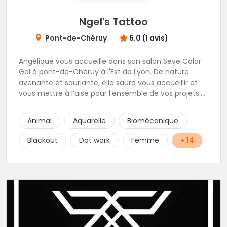
Ngel's Tattoo
Pont-de-Chéruy
5.0 (1 avis)
Angélique vous accueille dans son salon Seve Color
Gel à pont-de-Chéruy à l'Est de Lyon. De nature
avenante et souriante, elle saura vous accueillir et
vous mettre à l’aise pour l’ensemble de vos projets.
Son style très fin lui permet de réaliser tous types de
tatouages allant des calligraphies, motifs floraux au
Animal
Aquarelle
Biomécanique
réalisme.
Blackout
Dot work
Femme
+ 14