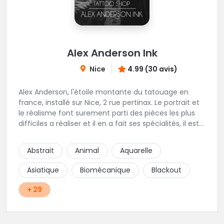
Alex Anderson Ink
Nice
4.99 (30 avis)
Alex Anderson, l'étoile montante du tatouage en
france, installé sur Nice, 2 rue pertinax. Le portrait et
le réalisme font surement parti des pièces les plus
difficiles a réaliser et il en a fait ses spécialités, il est
donc tout autant capable de faire du réalisme, du
religieux ou du chicanos. Romain son frère sera vous
Abstrait
Animal
Aquarelle
combler par sa finesse pour des pièces comme le
mandala, l'ornemental ou la calligraphie pour le
Asiatique
Biomécanique
Blackout
bonheur des futurs tatoués. Il y a aussi Léa, Maureen,
Fat, Tom, Sento, Lily, des artistes hors normes. Il n'y a
+ 29
qu'à regarder les pièces sélectionnées ici pour
comprendre à qui l'on à affaire. Ambiance
décontractée et très professionnelle.