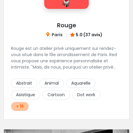
Rouge
Paris
5.0 (37 avis)
Rouge est un atelier privé uniquement sur rendez-
vous situé dans le 19e arrondissement de Paris. Red
vous propose une expérience personnalisée et
intimiste. "Mais, dis nous, pourquoi un atelier privé
?"C'est simple, cela permet de proposer la même
qualité de service à tous les tatoué(e)s. L'intérêt est
Abstrait
Animal
Aquarelle
de prendre son temps, faire les bons choix, et
toujours se donner à 1000 %. Sans oublier, une
Asiatique
Cartoon
Dot work
hygiène irréprochable. La bonne humeur, l'échange,
le respect, faire un travail personnalisé et toujours de
+ 16
qualité, sont les mots d'ordre dans cet atelier. " Si
vous ne me croyez pas, venez tester ? 😉"