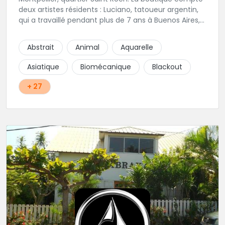
deux artistes résidents : Luciano, tatoueur argentin,
qui a travaillé pendant plus de 7 ans à Buenos Aires,
avant de venir s'installer en France en 2014. Et, Jaxar,
qui a travaillé dans plusieurs boutiques de la ville
Abstrait
Animal
Aquarelle
avant de rejoindre notre équipe. La boutique
accueille plusieurs artistes tatoueurs en tant que
Asiatique
Biomécanique
Blackout
guests tout au long de l'année afin de proposer
d'autres styles.
+ 27