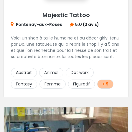
Majestic Tattoo
Fontenay-aux-Roses
5.0 (3 avis)
Voici un shop à taille humaine et au décor girly. tenu
par Do, une tatoueuse qui a repris le shop il y a 5 ans
et que l'on recherche pour la finesse de son trait et
sa créativité étonnante. Ici toutes les pièces sont
uniques, détaillées et réalisées à la demande du
client. Les séances de tatouage se font en musique
Abstrait
Animal
Dot work
et dans une ambiance décontractée.
Fantasy
Femme
Figuratif
+ 9