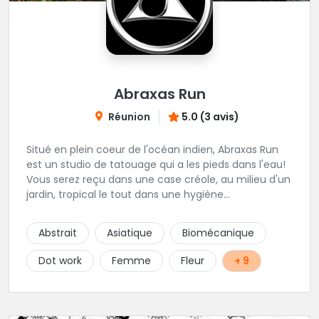
Abraxas Run
Réunion
5.0 (3 avis)
Situé en plein coeur de l'océan indien, Abraxas Run
est un studio de tatouage qui a les pieds dans l'eau!
Vous serez reçu dans une case créole, au milieu d'un
jardin, tropical le tout dans une hygiène
irréprochable! Vous trouverez également un large
choix de bijoux et uniquement dans des matières
Abstrait
Asiatique
Biomécanique
biocompatibles! Vous le trouverez à Saint-Gilles les
Bains...les doigts de pieds en éventail...
Dot work
Femme
Fleur
+ 9