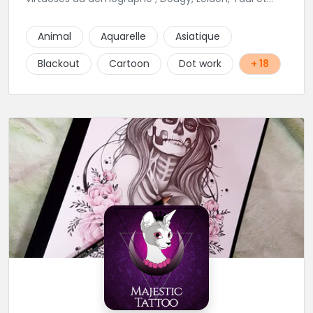
Laura Stone. Dans une ambiance traditionnelle, bon
enfant et sympathique, vous pourrez demander
Animal
Aquarelle
Asiatique
conseil pour votre tattoo. N'hésitez plus une seconde
pour rencontrer cette belle équipe !
Blackout
Cartoon
Dot work
+ 18