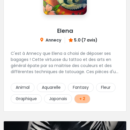
Elena
Annecy
5.0 (7 avis)
C'est à Annecy que Elena a choisi de déposer ses
bagages ! Cette virtuose du tattoo et des arts en
général épate par sa maitrise des couleurs et des
différentes techniques de tatouage. Ces pièces d'un
réalisme saisissant portent sa marque de fabrique :
On vient de très loin pour se faire tatouer par cette
Animal
Aquarelle
Fantasy
Fleur
artiste ! N'hésitez pas à la contacter par téléphone:
0648079720 ou messages sur Instagram ou
Graphique
Japonais
+ 2
Facebook.