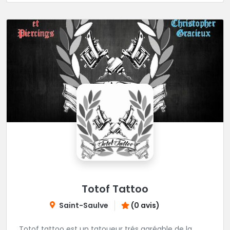
Totof Tattoo
Saint-Saulve
(0 avis)
Totof tattoo est un tatoueur trés agréable de la