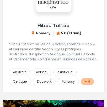
Hibou Tattoo
Nomeny
5.0 (13 avis)
*Hibou Tattoo* by Leeloo. «Exclusivement sur R.d.v »
Atelier Privé certifié Vegan. Styles pratiqués :
Illustrations d’inspiration Asiatique, Spirituelle, Florale
et Ornementale. Pointillisme en Nuances de Noirs et
Gris avec une touche de couleur. Rdv via la page Fb
de l’Atelier :
Abstrait
Animal
Asiatique
https://www.facebook.com/HibouTattoos
Celtique
Dot work
Fantasy
+ 4