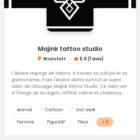
Majink tattoo studio
Brunstatt
5.0 (1 avis)
L'Alsace regorge de trésors, à travers sa culture et sa
gastronomie, mais l'Alsace abrite surtout un super
salon de tatouage, Majink tattoo Studio. Ce salon est
à l'image de sa région, raffiné, calme et chalereux.
Manu vous y attend et sera enchanté de vous faire
découvrir son super shop !
Animal
Cartoon
Dot work
Femme
Figuratif
Fleur
+ 4