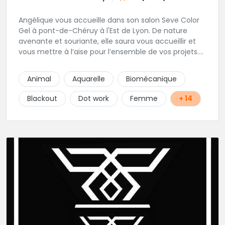
Angélique vous accueille dans son salon Seve Color
Gel à pont-de-Chéruy à l'Est de Lyon. De nature
avenante et souriante, elle saura vous accueillir et
vous mettre à l’aise pour l’ensemble de vos projets.
Son style très fin lui permet de réaliser tous types de
tatouages allant des calligraphies, motifs floraux au
Animal
Aquarelle
Biomécanique
réalisme.
Blackout
Dot work
Femme
+ 14