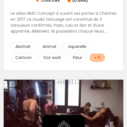
Chartres
(0 avis)
Le salon BMC Concept à ouvert ses portes à Chartres
en 2017. Le studio tatouage est constitué de 3
tatoueurs confirmés, Paøn, Lulu et Røz et d’une
apprentie, Rikkineko. Ils possèdent chacun leurs
univers ce qui permet à chaque personne
souhaitant se faire tatouer de pouvoir construire un
Abstrait
Animal
Aquarelle
projet entièrement personnalisé. Une pierceuse est
présente en Guest environ une semaine par mois au
Cartoon
Dot work
Fleur
+ 11
salon.