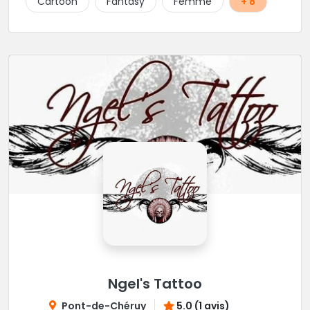
Cartoon
Fantasy
Femme
+ 8
Ngel's Tattoo
Pont-de-Chéruy
5.0 (1 avis)