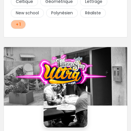
Celtique
Géométrique
Lettrage
New school
Polynésien
Réaliste
+ 1