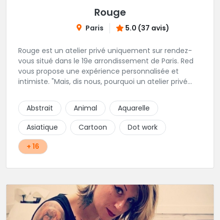
Rouge
Paris
5.0 (37 avis)
Rouge est un atelier privé uniquement sur rendez-
vous situé dans le 19e arrondissement de Paris. Red
vous propose une expérience personnalisée et
intimiste. "Mais, dis nous, pourquoi un atelier privé
?"C'est simple, cela permet de proposer la même
qualité de service à tous les tatoué(e)s. L'intérêt est
Abstrait
Animal
Aquarelle
de prendre son temps, faire les bons choix, et
toujours se donner à 1000 %. Sans oublier, une
Asiatique
Cartoon
Dot work
hygiène irréprochable. La bonne humeur, l'échange,
le respect, faire un travail personnalisé et toujours de
+ 16
qualité, sont les mots d'ordre dans cet atelier. " Si
vous ne me croyez pas, venez tester ? 😉"