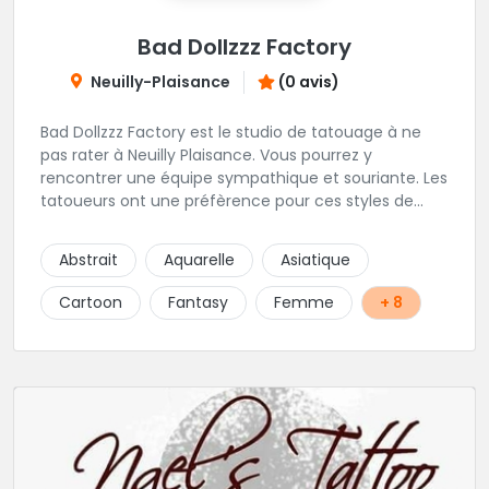
Bad Dollzzz Factory
Neuilly-Plaisance
(0 avis)
Bad Dollzzz Factory est le studio de tatouage à ne
pas rater à Neuilly Plaisance. Vous pourrez y
rencontrer une équipe sympathique et souriante. Les
tatoueurs ont une préfèrence pour ces styles de
projets : new school, semi-réaliste, manga-pop
culture et traits fins. Foncez !
Abstrait
Aquarelle
Asiatique
Cartoon
Fantasy
Femme
+ 8