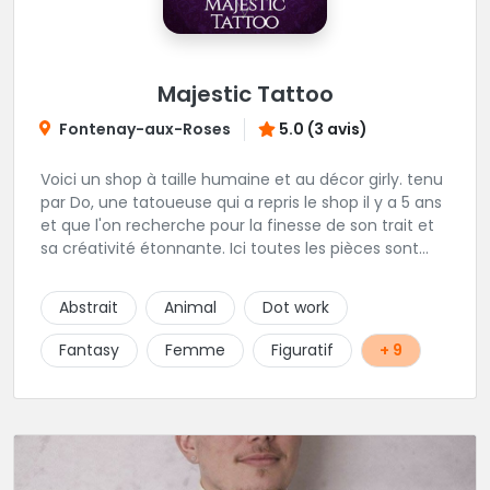
Majestic Tattoo
Fontenay-aux-Roses
5.0 (3 avis)
Voici un shop à taille humaine et au décor girly. tenu
par Do, une tatoueuse qui a repris le shop il y a 5 ans
et que l'on recherche pour la finesse de son trait et
sa créativité étonnante. Ici toutes les pièces sont
uniques, détaillées et réalisées à la demande du
client. Les séances de tatouage se font en musique
Abstrait
Animal
Dot work
et dans une ambiance décontractée.
Fantasy
Femme
Figuratif
+ 9