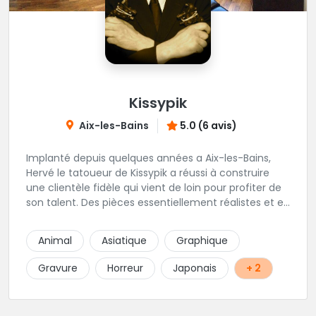
Kissypik
Aix-les-Bains
5.0 (6 avis)
Implanté depuis quelques années a Aix-les-Bains,
Hervé le tatoueur de Kissypik a réussi à construire
une clientèle fidèle qui vient de loin pour profiter de
son talent. Des pièces essentiellement réalistes et en
noir gris y sont élaborées avec brio. Vous ne trouvez
pas l'adresse? C'est normal, Hervé préfère que vous
Animal
Asiatique
Graphique
l'appeliez avant de passer au studio... pour éviter les
moment de rush. Une adresse secrète donc...mais
Gravure
Horreur
Japonais
+ 2
excellente.