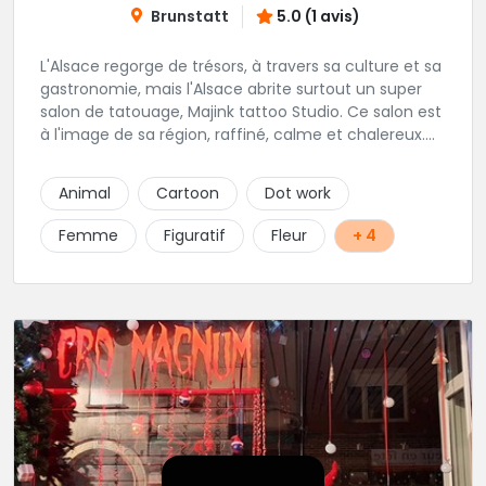
Brunstatt
5.0 (1 avis)
L'Alsace regorge de trésors, à travers sa culture et sa
gastronomie, mais l'Alsace abrite surtout un super
salon de tatouage, Majink tattoo Studio. Ce salon est
à l'image de sa région, raffiné, calme et chalereux.
Manu vous y attend et sera enchanté de vous faire
découvrir son super shop !
Animal
Cartoon
Dot work
Femme
Figuratif
Fleur
+ 4