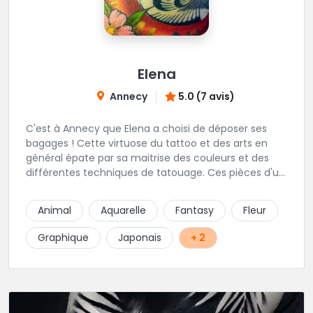
Elena
Annecy
5.0 (7 avis)
C'est à Annecy que Elena a choisi de déposer ses
bagages ! Cette virtuose du tattoo et des arts en
général épate par sa maitrise des couleurs et des
différentes techniques de tatouage. Ces pièces d'un
réalisme saisissant portent sa marque de fabrique :
On vient de très loin pour se faire tatouer par cette
Animal
Aquarelle
Fantasy
Fleur
artiste ! N'hésitez pas à la contacter par téléphone:
0648079720 ou messages sur Instagram ou
Graphique
Japonais
+ 2
Facebook.