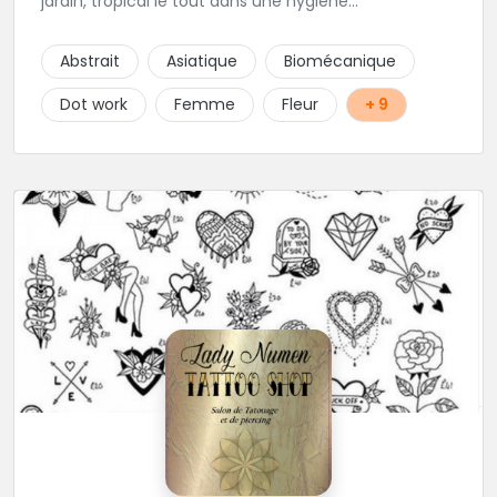
jardin, tropical le tout dans une hygiène
irréprochable! Vous trouverez également un large
choix de bijoux et uniquement dans des matières
Abstrait
Asiatique
Biomécanique
biocompatibles! Vous le trouverez à Saint-Gilles les
Bains...les doigts de pieds en éventail...
Dot work
Femme
Fleur
+ 9