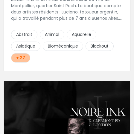
Montpellier, quartier Saint Roch. La boutique compte
deux artistes résidents : Luciano, tatoueur argentin,
qui a travaillé pendant plus de 7 ans à Buenos Aires,
avant de venir s'installer en France en 2014. Et, Jaxar,
qui a travaillé dans plusieurs boutiques de la ville
Abstrait
Animal
Aquarelle
avant de rejoindre notre équipe. La boutique
accueille plusieurs artistes tatoueurs en tant que
Asiatique
Biomécanique
Blackout
guests tout au long de l'année afin de proposer
d'autres styles.
+ 27