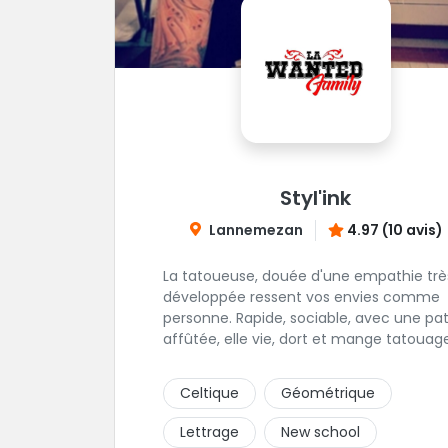
Styl'ink
Lannemezan
4.97 (10 avis)
La tatoueuse, douée d'une empathie trè
développée ressent vos envies comme
personne. Rapide, sociable, avec une pa
affûtée, elle vie, dort et mange tatouag
Quoi de mieux pour réaliser et partager 
projets ?
Celtique
Géométrique
Lettrage
New school