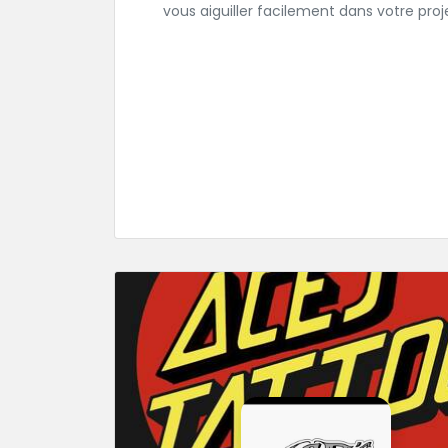
vous aiguiller facilement dans votre proj
de tatouage. Envoyez lui sans plus atten
votre idée ou ou dessin.