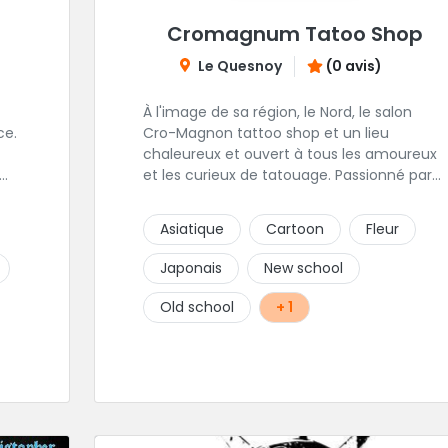
Cromagnum Tatoo Shop
Le Quesnoy
(0 avis)
À l'image de sa région, le Nord, le salon
ce.
Cro-Magnon tattoo shop et un lieu
chaleureux et ouvert à tous les amoureux
et les curieux de tatouage. Passionné par
son métier, Christophe met ses qualités
ga-
artistiques à votre service.
Asiatique
Cartoon
Fleur
Japonais
New school
Old school
+ 1