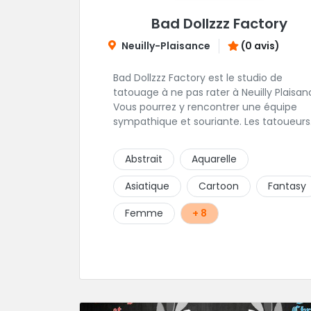
Bad Dollzzz Factory
Neuilly-Plaisance
(0 avis)
Bad Dollzzz Factory est le studio de
tatouage à ne pas rater à Neuilly Plaisan
Vous pourrez y rencontrer une équipe
sympathique et souriante. Les tatoueurs
ont une préfèrence pour ces styles de
projets : new school, semi-réaliste, man
Abstrait
Aquarelle
pop culture et traits fins. Foncez !
Asiatique
Cartoon
Fantasy
Femme
+ 8