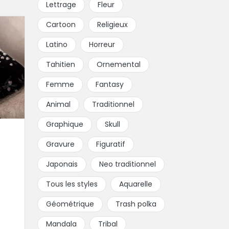
Lettrage
Fleur
Cartoon
Religieux
Latino
Horreur
Tahitien
Ornemental
Femme
Fantasy
Animal
Traditionnel
Graphique
Skull
Gravure
Figuratif
Japonais
Neo traditionnel
Tous les styles
Aquarelle
Géométrique
Trash polka
Mandala
Tribal