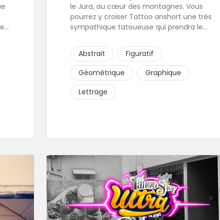
le Jura, au cœur des montagnes. Vous
pourrez y croiser Tattoo anshort une très
les
sympathique tatoueuse qui prendra le
est
temps de discuter de votre projet de
tattoo. Tattooanshort c'est l’occasion
Abstrait
Figuratif
parfaite pour se faire piquer la peau à la
 sa
montagne ! Elle maîtrise les lettrages et les
Géométrique
Graphique
aplats de noir. N’hésitez pas à la contacter
pour lui soumettre votre projet.
Lettrage
r
ce