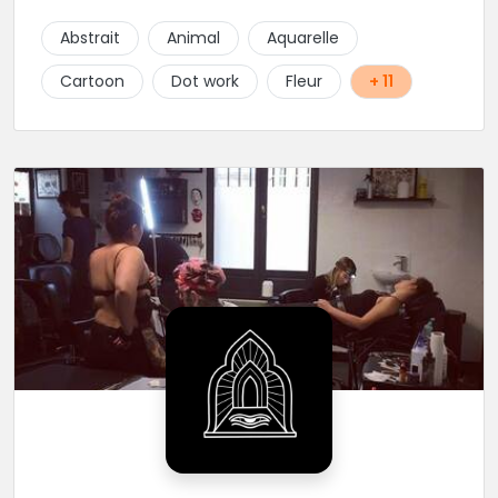
univers ce qui permet à chaque personne
souhaitant se faire tatouer de pouvoir construire un
Abstrait
Animal
Aquarelle
projet entièrement personnalisé. Une pierceuse est
présente en Guest environ une semaine par mois au
Cartoon
Dot work
Fleur
+ 11
salon.