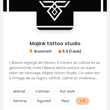
Majink tattoo studio
Brunstatt
5.0 (1 avis)
L'Alsace regorge de trésors, à travers sa culture et sa
gastronomie, mais l'Alsace abrite surtout un super
salon de tatouage, Majink tattoo Studio. Ce salon est
à l'image de sa région, raffiné, calme et chalereux.
Manu vous y attend et sera enchanté de vous faire
découvrir son super shop !
Animal
Cartoon
Dot work
Femme
Figuratif
Fleur
+ 4