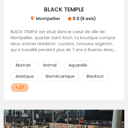
BLACK TEMPLE
Montpellier
5.0 (6 avis)
BLACK TEMPLE est situé dans le cœur de ville de
Montpellier, quartier Saint Roch. La boutique compte
deux artistes résidents : Luciano, tatoueur argentin,
qui a travaillé pendant plus de 7 ans à Buenos Aires,
avant de venir s'installer en France en 2014. Et, Jaxar,
qui a travaillé dans plusieurs boutiques de la ville
Abstrait
Animal
Aquarelle
avant de rejoindre notre équipe. La boutique
accueille plusieurs artistes tatoueurs en tant que
Asiatique
Biomécanique
Blackout
guests tout au long de l'année afin de proposer
d'autres styles.
+ 27