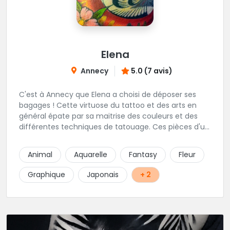
Elena
Annecy
5.0 (7 avis)
C'est à Annecy que Elena a choisi de déposer ses
bagages ! Cette virtuose du tattoo et des arts en
général épate par sa maitrise des couleurs et des
différentes techniques de tatouage. Ces pièces d'un
réalisme saisissant portent sa marque de fabrique :
On vient de très loin pour se faire tatouer par cette
Animal
Aquarelle
Fantasy
Fleur
artiste ! N'hésitez pas à la contacter par téléphone:
0648079720 ou messages sur Instagram ou
Graphique
Japonais
+ 2
Facebook.