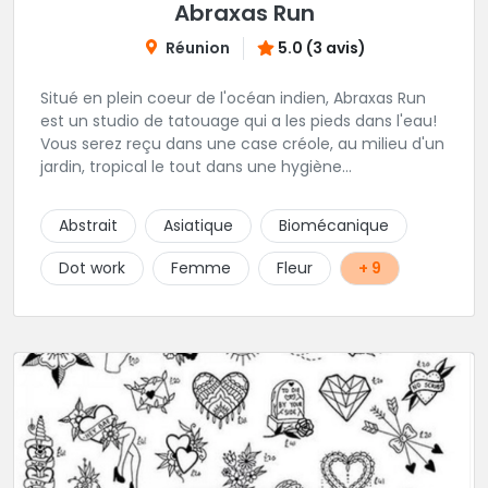
Abraxas Run
Réunion
5.0 (3 avis)
Situé en plein coeur de l'océan indien, Abraxas Run
est un studio de tatouage qui a les pieds dans l'eau!
Vous serez reçu dans une case créole, au milieu d'un
jardin, tropical le tout dans une hygiène
irréprochable! Vous trouverez également un large
choix de bijoux et uniquement dans des matières
Abstrait
Asiatique
Biomécanique
biocompatibles! Vous le trouverez à Saint-Gilles les
Bains...les doigts de pieds en éventail...
Dot work
Femme
Fleur
+ 9