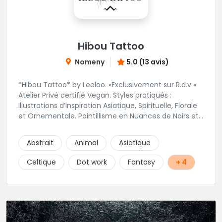
Hibou Tattoo
Nomeny
5.0 (13 avis)
*Hibou Tattoo* by Leeloo. «Exclusivement sur R.d.v »
Atelier Privé certifié Vegan. Styles pratiqués :
Illustrations d’inspiration Asiatique, Spirituelle, Florale
et Ornementale. Pointillisme en Nuances de Noirs et
Gris avec une touche de couleur. Rdv via la page Fb
de l’Atelier :
Abstrait
Animal
Asiatique
https://www.facebook.com/HibouTattoos
Celtique
Dot work
Fantasy
+ 4