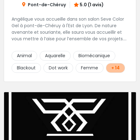
Pont-de-Chéruy
5.0 (1 avis)
Angélique vous accueille dans son salon Seve Color
Gel à pont-de-Chéruy à l'Est de Lyon. De nature
avenante et souriante, elle saura vous accueillir et
vous mettre à l’aise pour l’ensemble de vos projets.
Son style très fin lui permet de réaliser tous types de
tatouages allant des calligraphies, motifs floraux au
Animal
Aquarelle
Biomécanique
réalisme.
Blackout
Dot work
Femme
+ 14