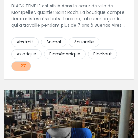
BLACK TEMPLE est situé dans le cœur de ville de
Montpellier, quartier Saint Roch. La boutique compte
deux artistes résidents : Luciano, tatoueur argentin,
qui a travaillé pendant plus de 7 ans à Buenos Aires,
avant de venir s'installer en France en 2014. Et, Jaxar,
qui a travaillé dans plusieurs boutiques de la ville
Abstrait
Animal
Aquarelle
avant de rejoindre notre équipe. La boutique
accueille plusieurs artistes tatoueurs en tant que
Asiatique
Biomécanique
Blackout
guests tout au long de l'année afin de proposer
d'autres styles.
+ 27