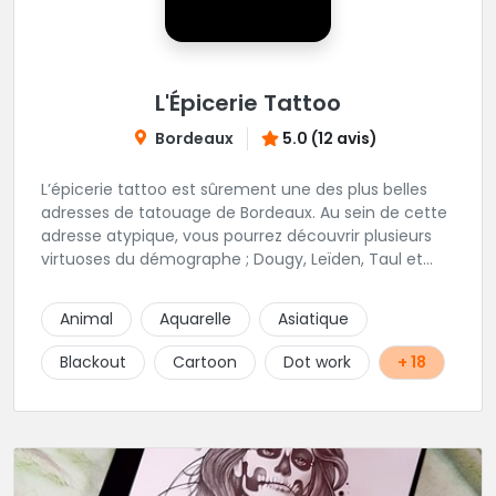
L'Épicerie Tattoo
Bordeaux
5.0 (12 avis)
L’épicerie tattoo est sûrement une des plus belles
adresses de tatouage de Bordeaux. Au sein de cette
adresse atypique, vous pourrez découvrir plusieurs
virtuoses du démographe ; Dougy, Leïden, Taul et
Laura Stone. Dans une ambiance traditionnelle, bon
enfant et sympathique, vous pourrez demander
Animal
Aquarelle
Asiatique
conseil pour votre tattoo. N'hésitez plus une seconde
pour rencontrer cette belle équipe !
Blackout
Cartoon
Dot work
+ 18