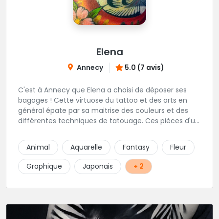
Elena
Annecy
5.0 (7 avis)
C'est à Annecy que Elena a choisi de déposer ses
bagages ! Cette virtuose du tattoo et des arts en
général épate par sa maitrise des couleurs et des
différentes techniques de tatouage. Ces pièces d'un
réalisme saisissant portent sa marque de fabrique :
On vient de très loin pour se faire tatouer par cette
Animal
Aquarelle
Fantasy
Fleur
artiste ! N'hésitez pas à la contacter par téléphone:
0648079720 ou messages sur Instagram ou
Graphique
Japonais
+ 2
Facebook.