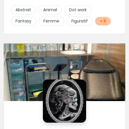
uniques, détaillées et réalisées à la demande du
client. Les séances de tatouage se font en musique
Abstrait
Animal
Dot work
et dans une ambiance décontractée.
Fantasy
Femme
Figuratif
+ 9