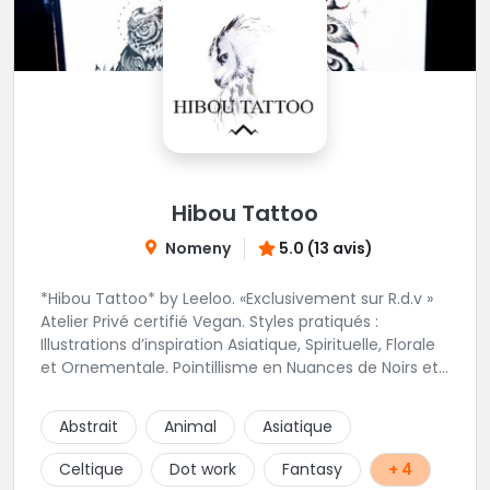
Hibou Tattoo
Nomeny
5.0 (13 avis)
*Hibou Tattoo* by Leeloo. «Exclusivement sur R.d.v »
Atelier Privé certifié Vegan. Styles pratiqués :
Illustrations d’inspiration Asiatique, Spirituelle, Florale
et Ornementale. Pointillisme en Nuances de Noirs et
Gris avec une touche de couleur. Rdv via la page Fb
de l’Atelier :
Abstrait
Animal
Asiatique
https://www.facebook.com/HibouTattoos
Celtique
Dot work
Fantasy
+ 4