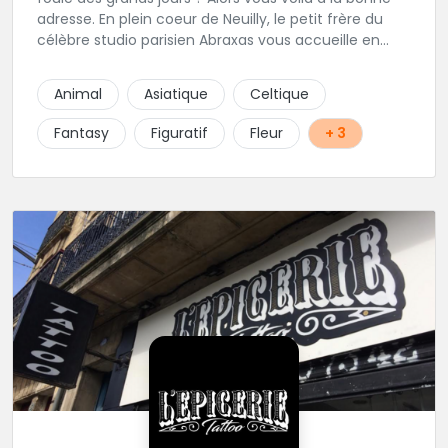
adresse. En plein coeur de Neuilly, le petit frère du
célèbre studio parisien Abraxas vous accueille en
plein coeur de Neuilly. Les tatoueurs résidents sont
triés sur le volet pour vous offrir un large choix de
Animal
Asiatique
Celtique
styles avec une qualité et une créativité
irréprochables.
Fantasy
Figuratif
Fleur
+ 3