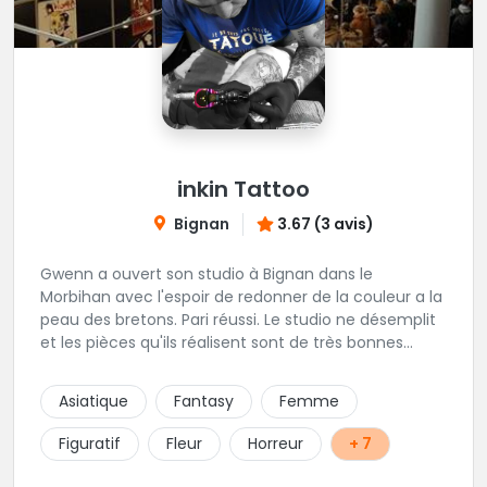
inkin Tattoo
Bignan
3.67 (3 avis)
Gwenn a ouvert son studio à Bignan dans le
Morbihan avec l'espoir de redonner de la couleur a la
peau des bretons. Pari réussi. Le studio ne désemplit
et les pièces qu'ils réalisent sont de très bonnes
factures. N'hésitez pas à faire appel a ces soins pour
tout type de projet, son style est éclectique et vous
Asiatique
Fantasy
Femme
serez bien réussi par le tatoueur en personne.
Figuratif
Fleur
Horreur
+ 7