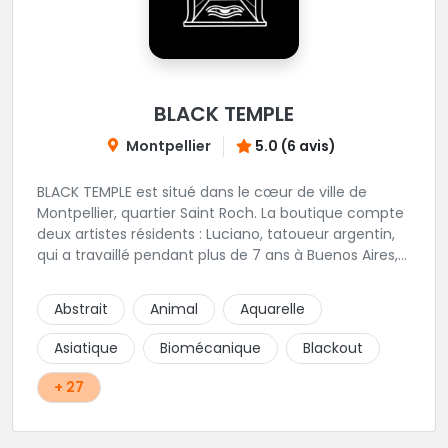
BLACK TEMPLE
Montpellier
5.0 (6 avis)
BLACK TEMPLE est situé dans le cœur de ville de
Montpellier, quartier Saint Roch. La boutique compte
deux artistes résidents : Luciano, tatoueur argentin,
qui a travaillé pendant plus de 7 ans à Buenos Aires,
avant de venir s'installer en France en 2014. Et, Jaxar,
qui a travaillé dans plusieurs boutiques de la ville
Abstrait
Animal
Aquarelle
avant de rejoindre notre équipe. La boutique
accueille plusieurs artistes tatoueurs en tant que
Asiatique
Biomécanique
Blackout
guests tout au long de l'année afin de proposer
d'autres styles.
+ 27