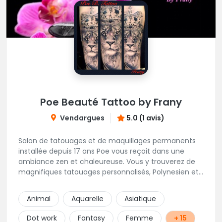
Poe Beauté Tattoo by Frany
Vendargues
5.0 (1 avis)
Salon de tatouages et de maquillages permanents
installée depuis 17 ans Poe vous reçoit dans une
ambiance zen et chaleureuse. Vous y trouverez de
magnifiques tatouages personnalisés, Polynesien et
tous styles, mais aussi des maquillages
permanents/artistiques ainsi que des prestations de
Animal
Aquarelle
Asiatique
Piercings.
Dot work
Fantasy
Femme
+ 15