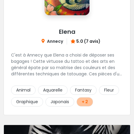
Elena
Annecy
5.0 (7 avis)
C'est à Annecy que Elena a choisi de déposer ses
bagages ! Cette virtuose du tattoo et des arts en
général épate par sa maitrise des couleurs et des
différentes techniques de tatouage. Ces pièces d'un
réalisme saisissant portent sa marque de fabrique :
On vient de très loin pour se faire tatouer par cette
Animal
Aquarelle
Fantasy
Fleur
artiste ! N'hésitez pas à la contacter par téléphone:
0648079720 ou messages sur Instagram ou
Graphique
Japonais
+ 2
Facebook.