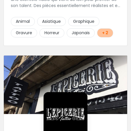
son talent. Des pièces essentiellement réalistes et en
noir gris y sont élaborées avec brio. Vous ne trouvez
pas l'adresse? C'est normal, Hervé préfère que vous
Animal
Asiatique
Graphique
l'appeliez avant de passer au studio... pour éviter les
moment de rush. Une adresse secrète donc...mais
Gravure
Horreur
Japonais
+ 2
excellente.