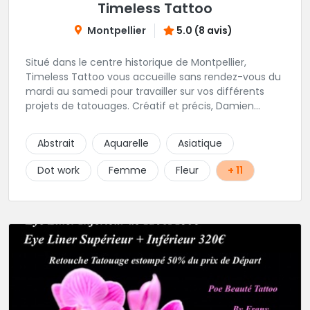
Timeless Tattoo
Montpellier
5.0 (8 avis)
Situé dans le centre historique de Montpellier,
Timeless Tattoo vous accueille sans rendez-vous du
mardi au samedi pour travailler sur vos différents
projets de tatouages. Créatif et précis, Damien
travaille dans la bonne humeur et avec une hygiène
sans failles. Spécialisé dans le tatouage traditionnel,
Abstrait
Aquarelle
Asiatique
old school, mais également à l'aise dans la
réalisation de pièces de styles différents : Dotwork,
Dot work
Femme
Fleur
+ 11
Japonais, Graphique, mandala .. N'hésitez pas à le
contacter !