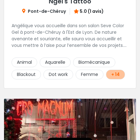
Ngel's Tattoo
Pont-de-Chéruy
5.0 (1 avis)
Angélique vous accueille dans son salon Seve Color
Gel à pont-de-Chéruy à l'Est de Lyon. De nature
avenante et souriante, elle saura vous accueillir et
vous mettre à l’aise pour l’ensemble de vos projets.
Son style très fin lui permet de réaliser tous types de
tatouages allant des calligraphies, motifs floraux au
Animal
Aquarelle
Biomécanique
réalisme.
Blackout
Dot work
Femme
+ 14