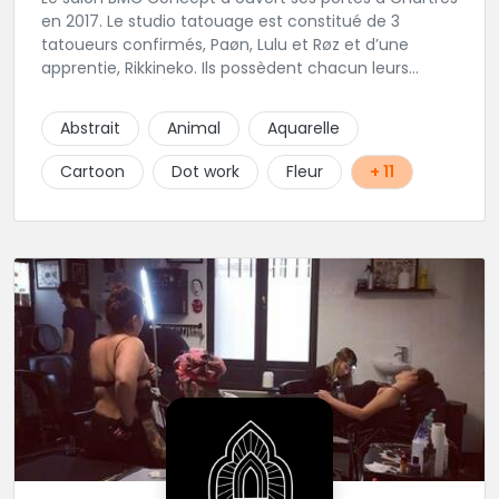
en 2017. Le studio tatouage est constitué de 3
tatoueurs confirmés, Paøn, Lulu et Røz et d’une
apprentie, Rikkineko. Ils possèdent chacun leurs
univers ce qui permet à chaque personne
souhaitant se faire tatouer de pouvoir construire un
Abstrait
Animal
Aquarelle
projet entièrement personnalisé. Une pierceuse est
présente en Guest environ une semaine par mois au
Cartoon
Dot work
Fleur
+ 11
salon.