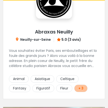
Abraxas Neuilly
Neuilly-sur-Seine
5.0 (3 avis)
Vous souhaitez éviter Paris, ses embouteillages et la
foule des grands jours ? Alors vous voilà à la bonne
adresse. En plein coeur de Neuilly, le petit frère du
célèbre studio parisien Abraxas vous accueille en
plein coeur de Neuilly. Les tatoueurs résidents sont
triés sur le volet pour vous offrir un large choix de
Animal
Asiatique
Celtique
styles avec une qualité et une créativité
irréprochables.
Fantasy
Figuratif
Fleur
+ 3