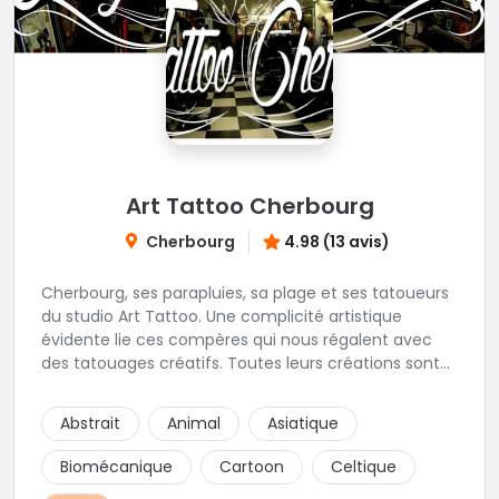
Art Tattoo Cherbourg
Cherbourg
4.98 (13 avis)
Cherbourg, ses parapluies, sa plage et ses tatoueurs
du studio Art Tattoo. Une complicité artistique
évidente lie ces compères qui nous régalent avec
des tatouages créatifs. Toutes leurs créations sont
uniques et réalisées dans le respect des règles
d'hygiène les plus strictes. Du new-school, du old
Abstrait
Animal
Asiatique
school, fantasy ou encore réaliste, Niko, Anthony,
Cody et les nombreux Guest seront adapter vos
Biomécanique
Cartoon
Celtique
idées en tatouages uniques et créatifs.