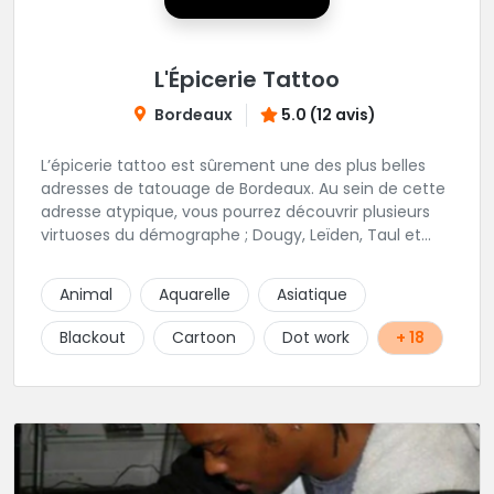
L'Épicerie Tattoo
Bordeaux
5.0 (12 avis)
L’épicerie tattoo est sûrement une des plus belles
adresses de tatouage de Bordeaux. Au sein de cette
adresse atypique, vous pourrez découvrir plusieurs
virtuoses du démographe ; Dougy, Leïden, Taul et
Laura Stone. Dans une ambiance traditionnelle, bon
enfant et sympathique, vous pourrez demander
Animal
Aquarelle
Asiatique
conseil pour votre tattoo. N'hésitez plus une seconde
pour rencontrer cette belle équipe !
Blackout
Cartoon
Dot work
+ 18