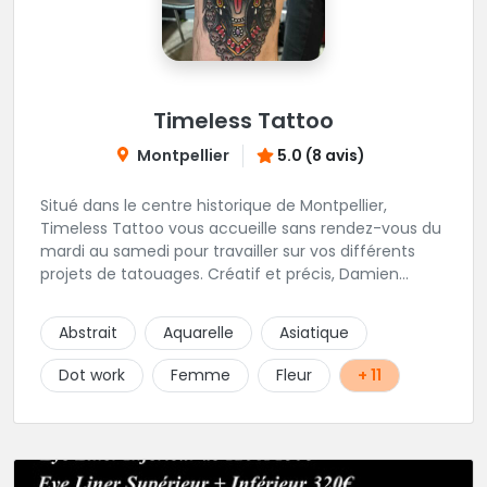
Timeless Tattoo
Montpellier
5.0 (8 avis)
Situé dans le centre historique de Montpellier,
Timeless Tattoo vous accueille sans rendez-vous du
mardi au samedi pour travailler sur vos différents
projets de tatouages. Créatif et précis, Damien
travaille dans la bonne humeur et avec une hygiène
sans failles. Spécialisé dans le tatouage traditionnel,
Abstrait
Aquarelle
Asiatique
old school, mais également à l'aise dans la
réalisation de pièces de styles différents : Dotwork,
Dot work
Femme
Fleur
+ 11
Japonais, Graphique, mandala .. N'hésitez pas à le
contacter !