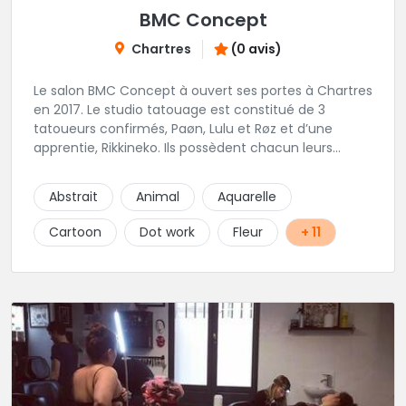
BMC Concept
Chartres
(0 avis)
Le salon BMC Concept à ouvert ses portes à Chartres
en 2017. Le studio tatouage est constitué de 3
tatoueurs confirmés, Paøn, Lulu et Røz et d’une
apprentie, Rikkineko. Ils possèdent chacun leurs
univers ce qui permet à chaque personne
souhaitant se faire tatouer de pouvoir construire un
Abstrait
Animal
Aquarelle
projet entièrement personnalisé. Une pierceuse est
présente en Guest environ une semaine par mois au
Cartoon
Dot work
Fleur
+ 11
salon.