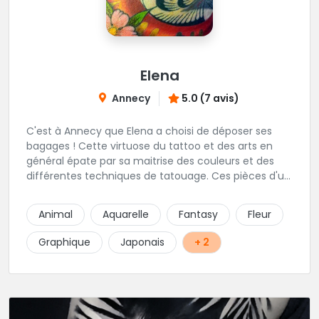
Elena
Annecy
5.0 (7 avis)
C'est à Annecy que Elena a choisi de déposer ses
bagages ! Cette virtuose du tattoo et des arts en
général épate par sa maitrise des couleurs et des
différentes techniques de tatouage. Ces pièces d'un
réalisme saisissant portent sa marque de fabrique :
On vient de très loin pour se faire tatouer par cette
Animal
Aquarelle
Fantasy
Fleur
artiste ! N'hésitez pas à la contacter par téléphone:
0648079720 ou messages sur Instagram ou
Graphique
Japonais
+ 2
Facebook.