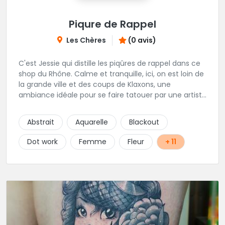
Piqure de Rappel
Les Chères
(0 avis)
C'est Jessie qui distille les piqûres de rappel dans ce
shop du Rhône. Calme et tranquille, ici, on est loin de
la grande ville et des coups de Klaxons, une
ambiance idéale pour se faire tatouer par une artiste
délicate et talentueuse spécialisée dans la finesse, le
Dotwork, ornemental et floral. Epaulée par AlexXx
Abstrait
Aquarelle
Blackout
Tattoo pour les petits tattoos, lettrage, darkwork,
mangas et Réalisme. Les horaires stipulés sont les
Dot work
Femme
Fleur
+ 11
horaires d'entrées libres.