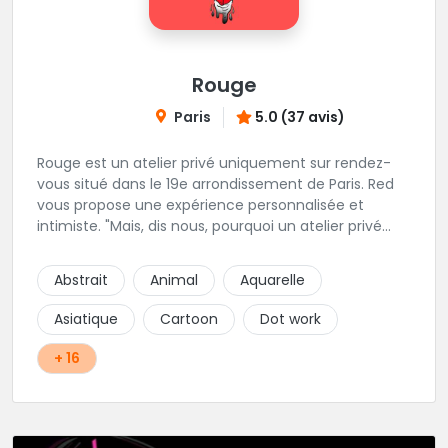
Rouge
Paris
5.0 (37 avis)
Rouge est un atelier privé uniquement sur rendez-
vous situé dans le 19e arrondissement de Paris. Red
vous propose une expérience personnalisée et
intimiste. "Mais, dis nous, pourquoi un atelier privé
?"C'est simple, cela permet de proposer la même
qualité de service à tous les tatoué(e)s. L'intérêt est
Abstrait
Animal
Aquarelle
de prendre son temps, faire les bons choix, et
toujours se donner à 1000 %. Sans oublier, une
Asiatique
Cartoon
Dot work
hygiène irréprochable. La bonne humeur, l'échange,
le respect, faire un travail personnalisé et toujours de
+ 16
qualité, sont les mots d'ordre dans cet atelier. " Si
vous ne me croyez pas, venez tester ? 😉"