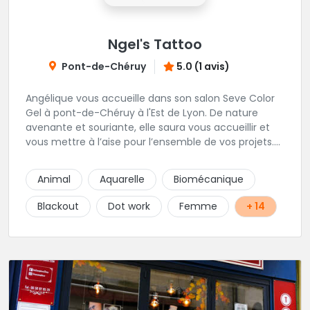
Ngel's Tattoo
Pont-de-Chéruy
5.0 (1 avis)
Angélique vous accueille dans son salon Seve Color
Gel à pont-de-Chéruy à l'Est de Lyon. De nature
avenante et souriante, elle saura vous accueillir et
vous mettre à l’aise pour l’ensemble de vos projets.
Son style très fin lui permet de réaliser tous types de
tatouages allant des calligraphies, motifs floraux au
Animal
Aquarelle
Biomécanique
réalisme.
Blackout
Dot work
Femme
+ 14