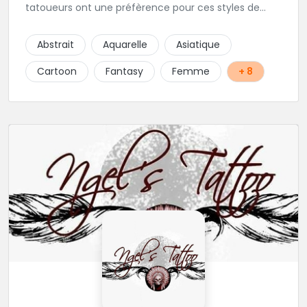
tatoueurs ont une préfèrence pour ces styles de
projets : new school, semi-réaliste, manga-pop
culture et traits fins. Foncez !
Abstrait
Aquarelle
Asiatique
Cartoon
Fantasy
Femme
+ 8