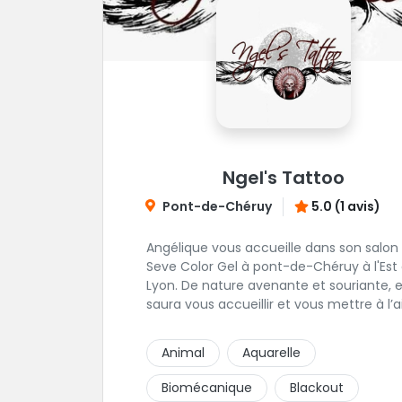
Ngel's Tattoo
Pont-de-Chéruy
5.0 (1 avis)
Angélique vous accueille dans son salon
Seve Color Gel à pont-de-Chéruy à l'Est
Lyon. De nature avenante et souriante, elle
saura vous accueillir et vous mettre à l’a
pour l’ensemble de vos projets. Son style
très fin lui permet de réaliser tous types
Animal
Aquarelle
tatouages allant des calligraphies, motif
floraux au réalisme.
Biomécanique
Blackout