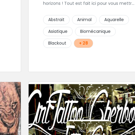
horizons ! Tout est fait ici pour vous mettre
à l'aise et placer la création au cœur du
t
projet.
Abstrait
Animal
Aquarelle
 le
Asiatique
Biomécanique
gts
Blackout
+ 28