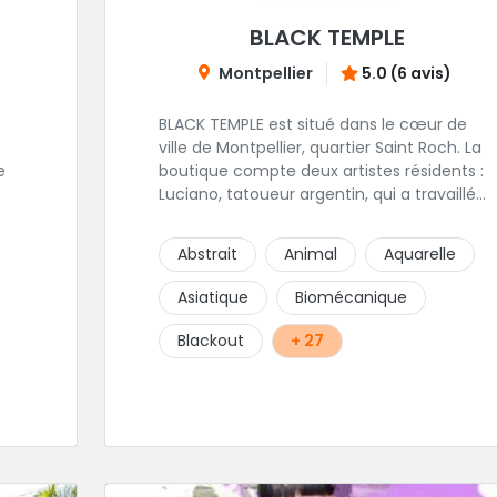
BLACK TEMPLE
Montpellier
5.0 (6 avis)
BLACK TEMPLE est situé dans le cœur de
ville de Montpellier, quartier Saint Roch. La
e
boutique compte deux artistes résidents :
Luciano, tatoueur argentin, qui a travaillé
pendant plus de 7 ans à Buenos Aires,
our
avant de venir s'installer en France en 2014.
Abstrait
Animal
Aquarelle
Et, Jaxar, qui a travaillé dans plusieurs
boutiques de la ville avant de rejoindre
Asiatique
Biomécanique
notre équipe. La boutique accueille
plusieurs artistes tatoueurs en tant que
Blackout
+ 27
guests tout au long de l'année afin de
proposer d'autres styles.