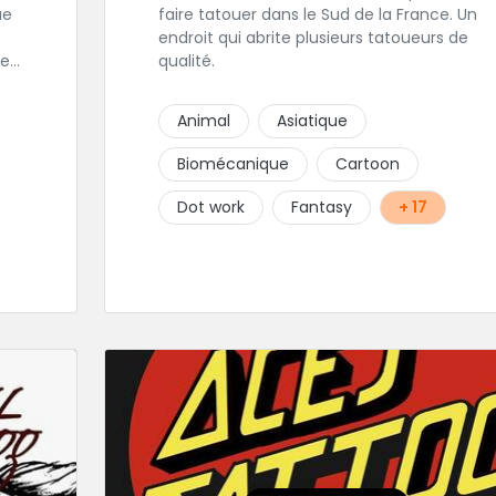
faire tatouer dans le Sud de la France. Un
endroit qui abrite plusieurs tatoueurs de
les
qualité.
est
Animal
Asiatique
 sa
Biomécanique
Cartoon
Dot work
Fantasy
+ 17
r
ce