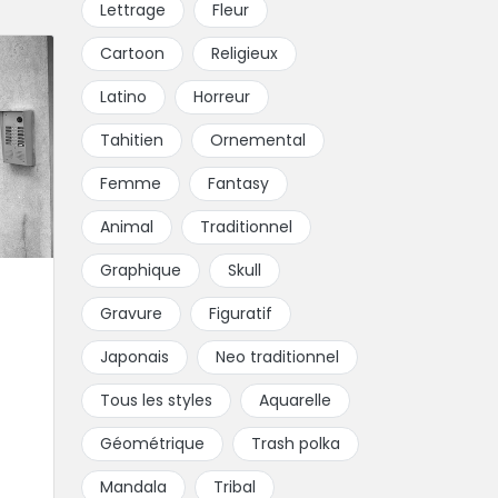
Lettrage
Fleur
Cartoon
Religieux
Latino
Horreur
Tahitien
Ornemental
Femme
Fantasy
Animal
Traditionnel
Graphique
Skull
Gravure
Figuratif
Japonais
Neo traditionnel
Tous les styles
Aquarelle
Géométrique
Trash polka
Mandala
Tribal