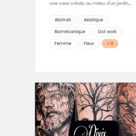
une case créole, au milieu d'un jardin,
tropical le tout dans une hygiène
irréprochable! Vous trouverez égalemen
Abstrait
Asiatique
un large choix de bijoux et uniquement
dans des matières biocompatibles! Vous
Biomécanique
Dot work
trouverez à Saint-Gilles les Bains...les doi
de pieds en éventail...
Femme
Fleur
+ 9