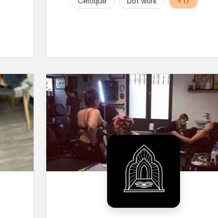
Celtique
Dot work
+ 17