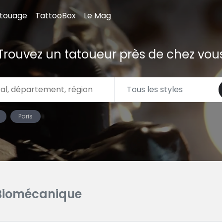
atouage
TattooBox
Le Mag
Trouvez un tatoueur près de chez vou
Paris
Biomécanique