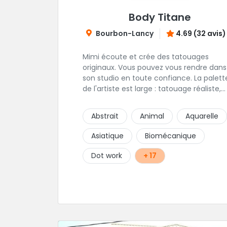
Body Titane
Bourbon-Lancy
4.69 (32 avis)
Mimi écoute et crée des tatouages
originaux. Vous pouvez vous rendre dans
son studio en toute confiance. La palett
de l'artiste est large : tatouage réaliste,
tatouage asiatique ou en core tatouage
figuratif. Tout est question d'échange p
Abstrait
Animal
Aquarelle
construire un projet qui vous ressemble.
Asiatique
Biomécanique
Dot work
+ 17