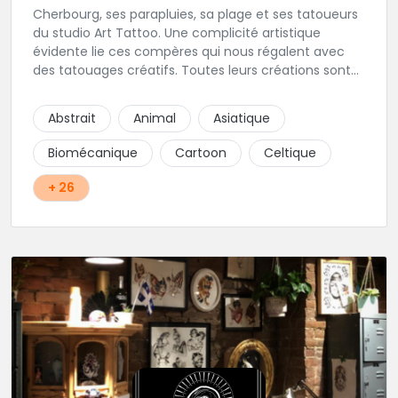
Cherbourg, ses parapluies, sa plage et ses tatoueurs
du studio Art Tattoo. Une complicité artistique
évidente lie ces compères qui nous régalent avec
des tatouages créatifs. Toutes leurs créations sont
uniques et réalisées dans le respect des règles
d'hygiène les plus strictes. Du new-school, du old
Abstrait
Animal
Asiatique
school, fantasy ou encore réaliste, Niko, Anthony,
Cody et les nombreux Guest seront adapter vos
Biomécanique
Cartoon
Celtique
idées en tatouages uniques et créatifs.
+ 26