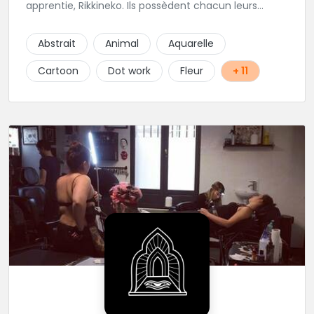
apprentie, Rikkineko. Ils possèdent chacun leurs
univers ce qui permet à chaque personne
souhaitant se faire tatouer de pouvoir construire un
Abstrait
Animal
Aquarelle
projet entièrement personnalisé. Une pierceuse est
présente en Guest environ une semaine par mois au
Cartoon
Dot work
Fleur
+ 11
salon.