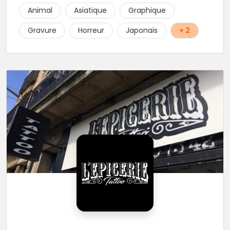
pas l'adresse? C'est normal, Hervé préfère que vous
Animal
Asiatique
Graphique
l'appeliez avant de passer au studio... pour éviter les
moment de rush. Une adresse secrète donc...mais
Gravure
Horreur
Japonais
+ 2
excellente.