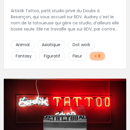
Artistik Tattoo, petit studio privé du Doubs à
Besançon, qui vous accueil sur RDV. Audrey c'est le
nom de la tatoueuse qui gère ce studio, d'ailleurs elle
bosse seule. Elle ne travaille que sur RDV, par contre
elle prend beaucoup de temps pour vos projets,
petits ou grands. Son truc, c'est que tant que ça ne
Animal
Asiatique
Dot work
"match" pas, tu ne seras pas satisfait, du coup elle
écoute beaucoup pour aboutir au projet parfait.
Fantasy
Figuratif
Fleur
+ 8
Projets qui sont toujours uniques d'ailleurs.
Rappelons-le, elle est au max niveau hygiène et
propreté, alors si vous êtes dans le coin, n'hésitez
pas.