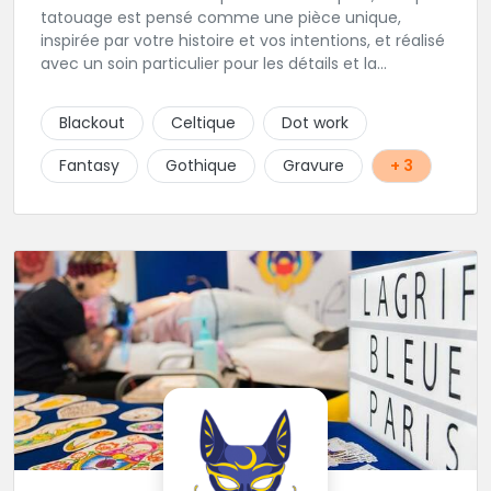
tatouage est pensé comme une pièce unique,
inspirée par votre histoire et vos intentions, et réalisé
avec un soin particulier pour les détails et la
signification. Notre équipe réunit des artistes
talentueux, capables de travailler une large gamme
Blackout
Celtique
Dot work
de styles, pour vous offrir des créations aussi variées
que chargées de sens. Tout au long de l’année, nous
Fantasy
Gothique
Gravure
+ 3
accueillons également des guests venus d’horizons
différents (à suivre sur Instagram et sur le site du
shop.) Installé au cœur de Rabastens, dans un
bâtiment chargé d’histoire, Blacksquad Tattooshop
est un lieu où se mêlent intimité, créativité et bien-
être. Ici, on tatoue pour marquer la peau et l’âme. 🌐
RDV : https://www.blacksquad-
tattooshop.com/contact