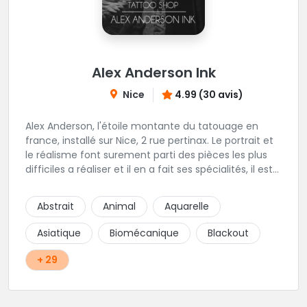
Alex Anderson Ink
Nice
4.99 (30 avis)
Alex Anderson, l'étoile montante du tatouage en
france, installé sur Nice, 2 rue pertinax. Le portrait et
le réalisme font surement parti des pièces les plus
difficiles a réaliser et il en a fait ses spécialités, il est
donc tout autant capable de faire du réalisme, du
religieux ou du chicanos. Romain son frère sera vous
Abstrait
Animal
Aquarelle
combler par sa finesse pour des pièces comme le
mandala, l'ornemental ou la calligraphie pour le
Asiatique
Biomécanique
Blackout
bonheur des futurs tatoués. Il y a aussi Léa, Maureen,
Fat, Tom, Sento, Lily, des artistes hors normes. Il n'y a
+ 29
qu'à regarder les pièces sélectionnées ici pour
comprendre à qui l'on à affaire. Ambiance
décontractée et très professionnelle.