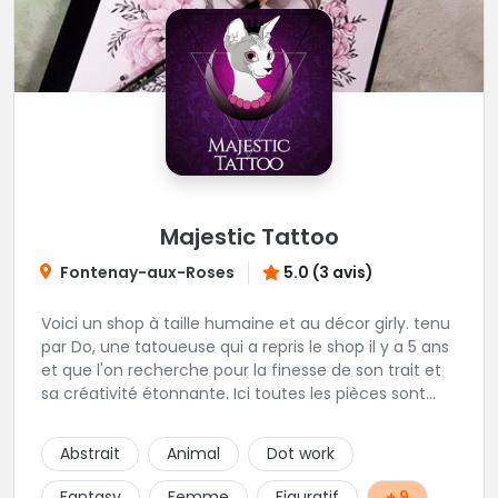
Majestic Tattoo
Fontenay-aux-Roses
5.0 (3 avis)
Voici un shop à taille humaine et au décor girly. tenu
par Do, une tatoueuse qui a repris le shop il y a 5 ans
et que l'on recherche pour la finesse de son trait et
sa créativité étonnante. Ici toutes les pièces sont
uniques, détaillées et réalisées à la demande du
client. Les séances de tatouage se font en musique
Abstrait
Animal
Dot work
et dans une ambiance décontractée.
Fantasy
Femme
Figuratif
+ 9