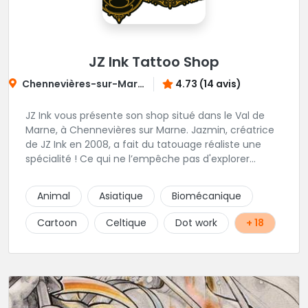
JZ Ink Tattoo Shop
Chennevières-sur-Marne
4.73 (14 avis)
JZ Ink vous présente son shop situé dans le Val de
Marne, à Chennevières sur Marne. Jazmin, créatrice
de JZ Ink en 2008, a fait du tatouage réaliste une
spécialité ! Ce qui ne l’empêche pas d'explorer
d'autres univers en gardant toujours la même
finesse dans ses traits. A ses côtés, ses acolytes Otis
Animal
Asiatique
Biomécanique
& Scylla sauront donner vie a vos projets
personnalisés et s'épanouissent dans un style
Cartoon
Celtique
Dot work
+ 18
mêlant japonais, cartoon et illustrations. Sur place et
sans RDV vous pourrez rencontrer Kristina notre
pierceuse Une équipe complémentaire et drôlement
sympathique !