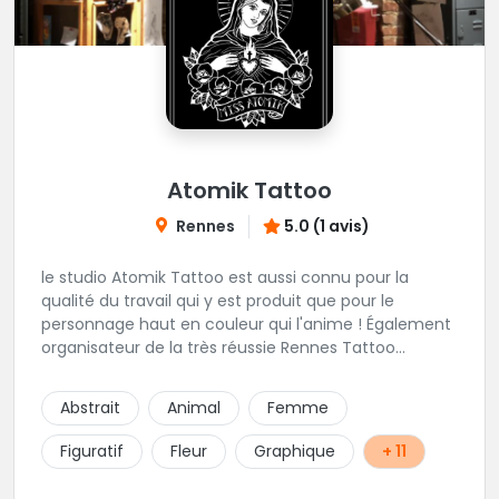
Atomik Tattoo
Rennes
5.0 (1 avis)
le studio Atomik Tattoo est aussi connu pour la
qualité du travail qui y est produit que pour le
personnage haut en couleur qui l'anime ! Également
organisateur de la très réussie Rennes Tattoo
Convention. Dans un univers très marqué old school,
mais pas que, vous pourrez passer sous le
Abstrait
Animal
Femme
dermographe de Miss Atomik . Avec l'assurance de
repartir avec un beau tatouage et un bon souvenir ;)
Figuratif
Fleur
Graphique
+ 11