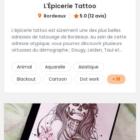
L'Épicerie Tattoo
Bordeaux
5.0 (12 avis)
L’épicerie tattoo est sûrement une des plus belles
adresses de tatouage de Bordeaux. Au sein de cette
adresse atypique, vous pourrez découvrir plusieurs
virtuoses du démographe ; Dougy, Leïden, Taul et
Laura Stone. Dans une ambiance traditionnelle, bon
enfant et sympathique, vous pourrez demander
Animal
Aquarelle
Asiatique
conseil pour votre tattoo. N'hésitez plus une seconde
pour rencontrer cette belle équipe !
Blackout
Cartoon
Dot work
+ 18