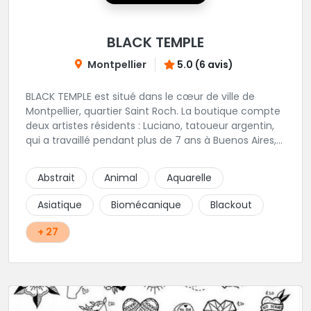
BLACK TEMPLE
Montpellier
5.0 (6 avis)
BLACK TEMPLE est situé dans le cœur de ville de
Montpellier, quartier Saint Roch. La boutique compte
deux artistes résidents : Luciano, tatoueur argentin,
qui a travaillé pendant plus de 7 ans à Buenos Aires,
avant de venir s'installer en France en 2014. Et, Jaxar,
qui a travaillé dans plusieurs boutiques de la ville
Abstrait
Animal
Aquarelle
avant de rejoindre notre équipe. La boutique
accueille plusieurs artistes tatoueurs en tant que
Asiatique
Biomécanique
Blackout
guests tout au long de l'année afin de proposer
d'autres styles.
+ 27