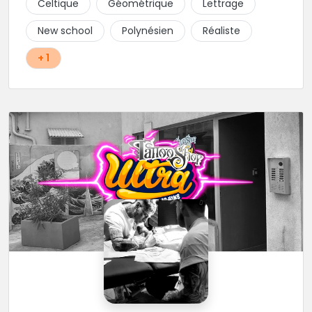
Celtique
Géométrique
Lettrage
New school
Polynésien
Réaliste
+ 1