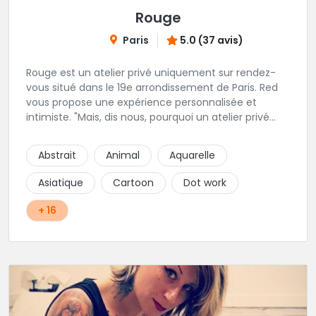
Rouge
Paris
5.0 (37 avis)
Rouge est un atelier privé uniquement sur rendez-
vous situé dans le 19e arrondissement de Paris. Red
vous propose une expérience personnalisée et
intimiste. "Mais, dis nous, pourquoi un atelier privé
?"C'est simple, cela permet de proposer la même
qualité de service à tous les tatoué(e)s. L'intérêt est
Abstrait
Animal
Aquarelle
de prendre son temps, faire les bons choix, et
toujours se donner à 1000 %. Sans oublier, une
Asiatique
Cartoon
Dot work
hygiène irréprochable. La bonne humeur, l'échange,
le respect, faire un travail personnalisé et toujours de
+ 16
qualité, sont les mots d'ordre dans cet atelier. " Si
vous ne me croyez pas, venez tester ? 😉"