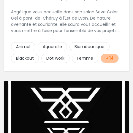
Angélique vous accueille dans son salon Seve Color
Gel à pont-de-Chéruy à l'Est de Lyon. De nature
avenante et souriante, elle saura vous accueillir et
vous mettre à l’aise pour l’ensemble de vos projets.
Son style très fin lui permet de réaliser tous types de
tatouages allant des calligraphies, motifs floraux au
Animal
Aquarelle
Biomécanique
réalisme.
Blackout
Dot work
Femme
+ 14