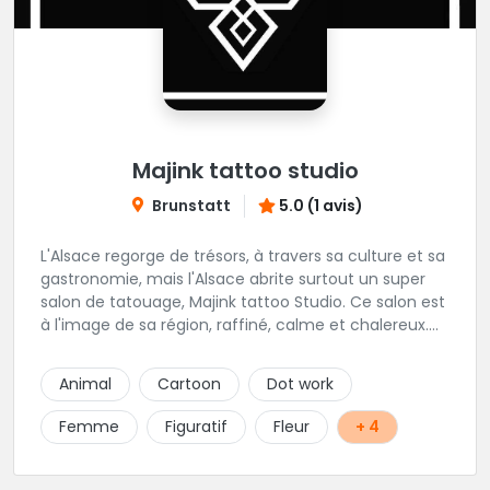
Majink tattoo studio
Brunstatt
5.0 (1 avis)
L'Alsace regorge de trésors, à travers sa culture et sa
gastronomie, mais l'Alsace abrite surtout un super
salon de tatouage, Majink tattoo Studio. Ce salon est
à l'image de sa région, raffiné, calme et chalereux.
Manu vous y attend et sera enchanté de vous faire
découvrir son super shop !
Animal
Cartoon
Dot work
Femme
Figuratif
Fleur
+ 4