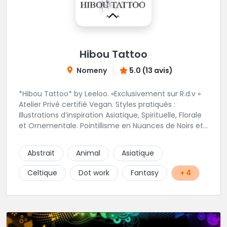
Hibou Tattoo
Nomeny
5.0 (13 avis)
*Hibou Tattoo* by Leeloo. «Exclusivement sur R.d.v »
Atelier Privé certifié Vegan. Styles pratiqués :
Illustrations d’inspiration Asiatique, Spirituelle, Florale
et Ornementale. Pointillisme en Nuances de Noirs et
Gris avec une touche de couleur. Rdv via la page Fb
de l’Atelier :
Abstrait
Animal
Asiatique
https://www.facebook.com/HibouTattoos
Celtique
Dot work
Fantasy
+ 4