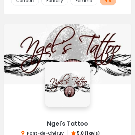
Cartoon
Fantasy
Femme
+ 8
Ngel's Tattoo
Pont-de-Chéruy
5.0 (1 avis)