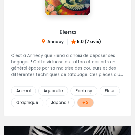
Elena
Annecy
5.0 (7 avis)
C'est à Annecy que Elena a choisi de déposer ses
bagages ! Cette virtuose du tattoo et des arts en
général épate par sa maitrise des couleurs et des
différentes techniques de tatouage. Ces pièces d'un
réalisme saisissant portent sa marque de fabrique :
On vient de très loin pour se faire tatouer par cette
Animal
Aquarelle
Fantasy
Fleur
artiste ! N'hésitez pas à la contacter par téléphone:
0648079720 ou messages sur Instagram ou
Graphique
Japonais
+ 2
Facebook.