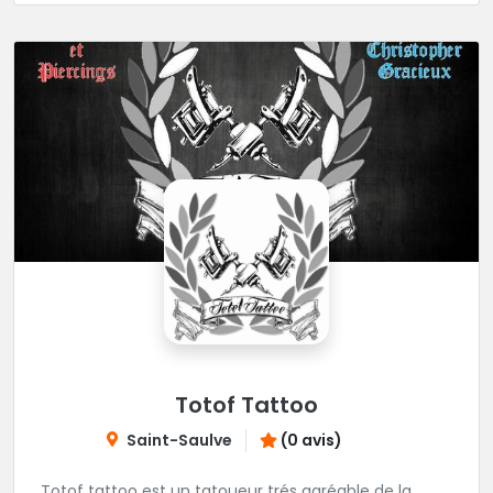
Totof Tattoo
Saint-Saulve
(0 avis)
Totof tattoo est un tatoueur trés agréable de la