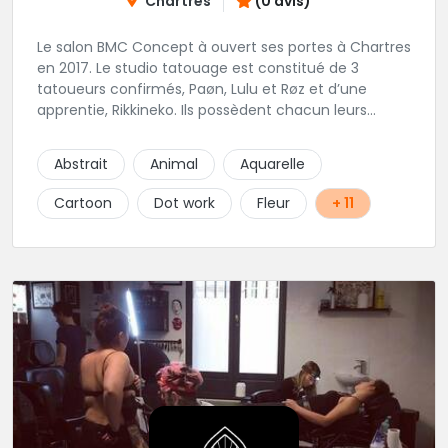
Chartres
(0 avis)
Le salon BMC Concept à ouvert ses portes à Chartres
en 2017. Le studio tatouage est constitué de 3
tatoueurs confirmés, Paøn, Lulu et Røz et d’une
apprentie, Rikkineko. Ils possèdent chacun leurs
univers ce qui permet à chaque personne
souhaitant se faire tatouer de pouvoir construire un
Abstrait
Animal
Aquarelle
projet entièrement personnalisé. Une pierceuse est
présente en Guest environ une semaine par mois au
Cartoon
Dot work
Fleur
+ 11
salon.