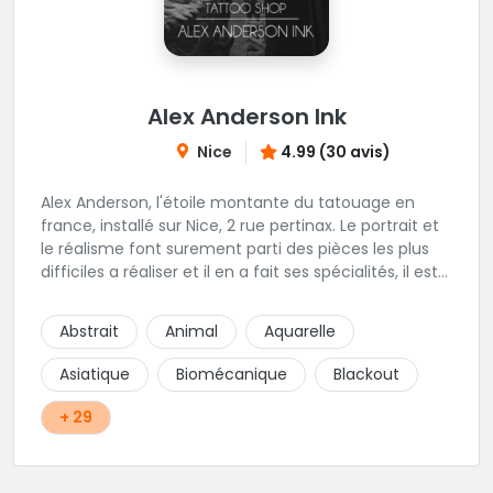
Alex Anderson Ink
Nice
4.99 (30 avis)
Alex Anderson, l'étoile montante du tatouage en
france, installé sur Nice, 2 rue pertinax. Le portrait et
le réalisme font surement parti des pièces les plus
difficiles a réaliser et il en a fait ses spécialités, il est
donc tout autant capable de faire du réalisme, du
religieux ou du chicanos. Romain son frère sera vous
Abstrait
Animal
Aquarelle
combler par sa finesse pour des pièces comme le
mandala, l'ornemental ou la calligraphie pour le
Asiatique
Biomécanique
Blackout
bonheur des futurs tatoués. Il y a aussi Léa, Maureen,
Fat, Tom, Sento, Lily, des artistes hors normes. Il n'y a
+ 29
qu'à regarder les pièces sélectionnées ici pour
comprendre à qui l'on à affaire. Ambiance
décontractée et très professionnelle.