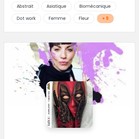
choix de bijoux et uniquement dans des matières
Abstrait
Asiatique
Biomécanique
biocompatibles! Vous le trouverez à Saint-Gilles les
Bains...les doigts de pieds en éventail...
Dot work
Femme
Fleur
+ 9