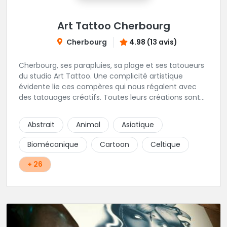
Art Tattoo Cherbourg
Cherbourg
4.98 (13 avis)
Cherbourg, ses parapluies, sa plage et ses tatoueurs
du studio Art Tattoo. Une complicité artistique
évidente lie ces compères qui nous régalent avec
des tatouages créatifs. Toutes leurs créations sont
uniques et réalisées dans le respect des règles
d'hygiène les plus strictes. Du new-school, du old
Abstrait
Animal
Asiatique
school, fantasy ou encore réaliste, Niko, Anthony,
Cody et les nombreux Guest seront adapter vos
Biomécanique
Cartoon
Celtique
idées en tatouages uniques et créatifs.
+ 26