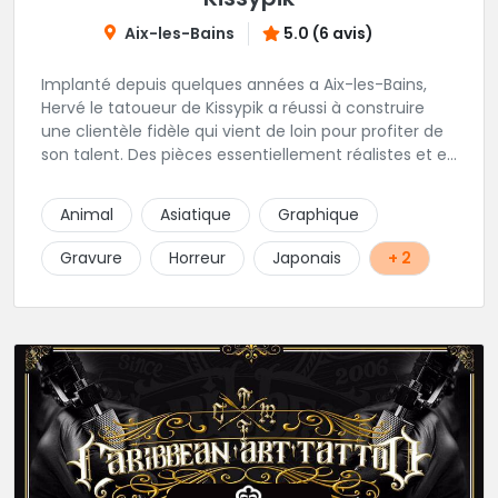
Aix-les-Bains
5.0 (6 avis)
Implanté depuis quelques années a Aix-les-Bains,
Hervé le tatoueur de Kissypik a réussi à construire
une clientèle fidèle qui vient de loin pour profiter de
son talent. Des pièces essentiellement réalistes et en
noir gris y sont élaborées avec brio. Vous ne trouvez
pas l'adresse? C'est normal, Hervé préfère que vous
Animal
Asiatique
Graphique
l'appeliez avant de passer au studio... pour éviter les
moment de rush. Une adresse secrète donc...mais
Gravure
Horreur
Japonais
+ 2
excellente.