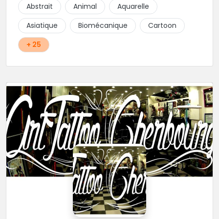
Abstrait
Animal
Aquarelle
Asiatique
Biomécanique
Cartoon
+ 25