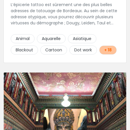
L’épicerie tattoo est sûrement une des plus belles
adresses de tatouage de Bordeaux. Au sein de cette
adresse atypique, vous pourrez découvrir plusieurs
virtuoses du démographe ; Dougy, Leïden, Taul et
Laura Stone. Dans une ambiance traditionnelle, bon
enfant et sympathique, vous pourrez demander
Animal
Aquarelle
Asiatique
conseil pour votre tattoo. N'hésitez plus une seconde
pour rencontrer cette belle équipe !
Blackout
Cartoon
Dot work
+ 18