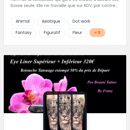
bosse seule. Elle ne travaille que sur RDV, par contre
elle prend beaucoup de temps pour vos projets,
petits ou grands. Son truc, c'est que tant que ça ne
Animal
Asiatique
Dot work
"match" pas, tu ne seras pas satisfait, du coup elle
écoute beaucoup pour aboutir au projet parfait.
Fantasy
Figuratif
Fleur
+ 8
Projets qui sont toujours uniques d'ailleurs.
Rappelons-le, elle est au max niveau hygiène et
propreté, alors si vous êtes dans le coin, n'hésitez
pas.