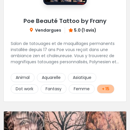
Poe Beauté Tattoo by Frany
Vendargues
5.0 (1 avis)
Salon de tatouages et de maquillages permanents
installée depuis 17 ans Poe vous reçoit dans une
ambiance zen et chaleureuse. Vous y trouverez de
magnifiques tatouages personnalisés, Polynesien et
tous styles, mais aussi des maquillages
permanents/artistiques ainsi que des prestations de
Animal
Aquarelle
Asiatique
Piercings.
Dot work
Fantasy
Femme
+ 15