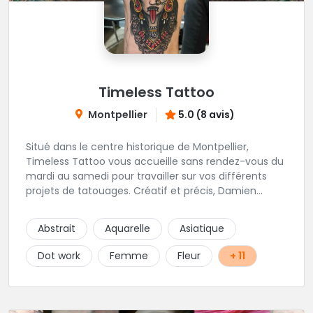
Timeless Tattoo
Montpellier
5.0 (8 avis)
Situé dans le centre historique de Montpellier,
Timeless Tattoo vous accueille sans rendez-vous du
mardi au samedi pour travailler sur vos différents
projets de tatouages. Créatif et précis, Damien
travaille dans la bonne humeur et avec une hygiène
sans failles. Spécialisé dans le tatouage traditionnel,
Abstrait
Aquarelle
Asiatique
old school, mais également à l'aise dans la
réalisation de pièces de styles différents : Dotwork,
Dot work
Femme
Fleur
+ 11
Japonais, Graphique, mandala .. N'hésitez pas à le
contacter !