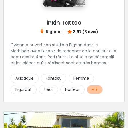
inkin Tattoo
Bignan
3.67 (3 avis)
Gwenn a ouvert son studio à Bignan dans le
Morbihan avec l'espoir de redonner de la couleur a la
peau des bretons. Pari réussi. Le studio ne désemplit
et les pièces qu'ils réalisent sont de très bonnes
factures. N'hésitez pas à faire appel a ces soins pour
tout type de projet, son style est éclectique et vous
Asiatique
Fantasy
Femme
serez bien réussi par le tatoueur en personne.
Figuratif
Fleur
Horreur
+ 7