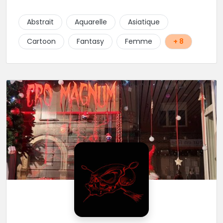
projets : new school, semi-réaliste, manga-pop
culture et traits fins. Foncez !
Abstrait
Aquarelle
Asiatique
Cartoon
Fantasy
Femme
+ 8