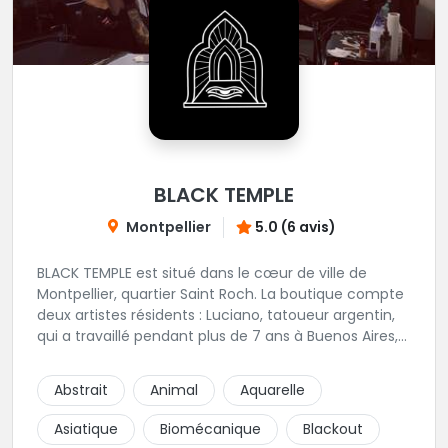
BLACK TEMPLE
Montpellier
5.0 (6 avis)
BLACK TEMPLE est situé dans le cœur de ville de
Montpellier, quartier Saint Roch. La boutique compte
deux artistes résidents : Luciano, tatoueur argentin,
qui a travaillé pendant plus de 7 ans à Buenos Aires,
avant de venir s'installer en France en 2014. Et, Jaxar,
qui a travaillé dans plusieurs boutiques de la ville
Abstrait
Animal
Aquarelle
avant de rejoindre notre équipe. La boutique
accueille plusieurs artistes tatoueurs en tant que
Asiatique
Biomécanique
Blackout
guests tout au long de l'année afin de proposer