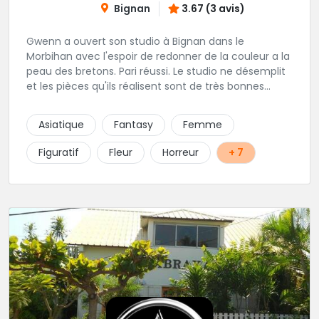
Bignan
3.67 (3 avis)
Gwenn a ouvert son studio à Bignan dans le
Morbihan avec l'espoir de redonner de la couleur a la
peau des bretons. Pari réussi. Le studio ne désemplit
et les pièces qu'ils réalisent sont de très bonnes
factures. N'hésitez pas à faire appel a ces soins pour
tout type de projet, son style est éclectique et vous
Asiatique
Fantasy
Femme
serez bien réussi par le tatoueur en personne.
Figuratif
Fleur
Horreur
+ 7