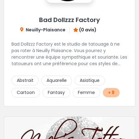
Bad Dollzzz Factory
Neuilly-Plaisance
(0 avis)
Bad Dollzzz Factory est le studio de tatouage à ne
pas rater à Neuilly Plaisance. Vous pourrez y
rencontrer une équipe sympathique et souriante. Les
tatoueurs ont une préfèrence pour ces styles de
projets : new school, semi-réaliste, manga-pop
culture et traits fins. Foncez !
Abstrait
Aquarelle
Asiatique
Cartoon
Fantasy
Femme
+ 8