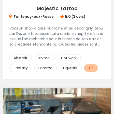
Majestic Tattoo
Fontenay-aux-Roses
5.0 (3 avis)
Voici un shop à taille humaine et au décor girly. tenu
par Do, une tatoueuse qui a repris le shop il y a 5 ans
et que l'on recherche pour la finesse de son trait et
sa créativité étonnante. Ici toutes les pièces sont
uniques, détaillées et réalisées à la demande du
client. Les séances de tatouage se font en musique
Abstrait
Animal
Dot work
et dans une ambiance décontractée.
Fantasy
Femme
Figuratif
+ 9