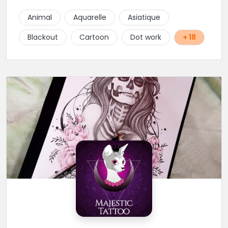
Laura Stone. Dans une ambiance traditionnelle, bon
enfant et sympathique, vous pourrez demander
Animal
Aquarelle
Asiatique
conseil pour votre tattoo. N'hésitez plus une seconde
pour rencontrer cette belle équipe !
Blackout
Cartoon
Dot work
+ 18