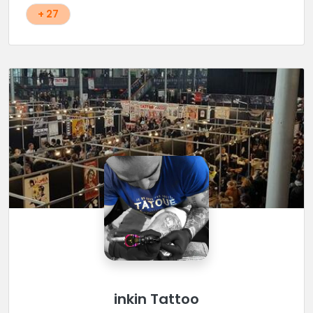
d'autres styles.
+ 27
inkin Tattoo