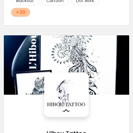
Blackout
Cartoon
Dot work
+ 20