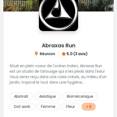
Abraxas Run
Réunion
5.0 (3 avis)
Situé en plein coeur de l'océan indien, Abraxas Run
est un studio de tatouage qui a les pieds dans l'eau!
Vous serez reçu dans une case créole, au milieu d'un
jardin, tropical le tout dans une hygiène
irréprochable! Vous trouverez également un large
choix de bijoux et uniquement dans des matières
Abstrait
Asiatique
Biomécanique
biocompatibles! Vous le trouverez à Saint-Gilles les
Bains...les doigts de pieds en éventail...
Dot work
Femme
Fleur
+ 9