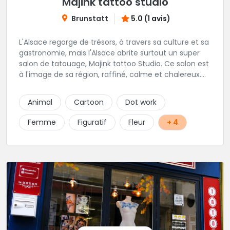
Majink tattoo studio
Brunstatt
5.0 (1 avis)
L'Alsace regorge de trésors, à travers sa culture et sa
gastronomie, mais l'Alsace abrite surtout un super
salon de tatouage, Majink tattoo Studio. Ce salon est
à l'image de sa région, raffiné, calme et chalereux.
Manu vous y attend et sera enchanté de vous faire
découvrir son super shop !
Animal
Cartoon
Dot work
Femme
Figuratif
Fleur
+ 4