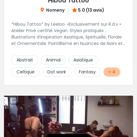
Hibou Tattoo
Nomeny
5.0 (13 avis)
*Hibou Tattoo* by Leeloo. «Exclusivement sur R.d.v »
Atelier Privé certifié Vegan. Styles pratiqués :
Illustrations d’inspiration Asiatique, Spirituelle, Florale
et Ornementale. Pointillisme en Nuances de Noirs et
Gris avec une touche de couleur. Rdv via la page Fb
de l’Atelier :
Abstrait
Animal
Asiatique
https://www.facebook.com/HibouTattoos
Celtique
Dot work
Fantasy
+ 4