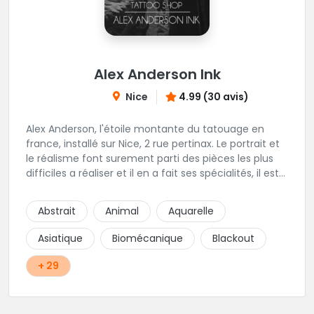
Alex Anderson Ink
Nice
4.99 (30 avis)
Alex Anderson, l'étoile montante du tatouage en
france, installé sur Nice, 2 rue pertinax. Le portrait et
le réalisme font surement parti des pièces les plus
difficiles a réaliser et il en a fait ses spécialités, il est
donc tout autant capable de faire du réalisme, du
religieux ou du chicanos. Romain son frère sera vous
Abstrait
Animal
Aquarelle
combler par sa finesse pour des pièces comme le
mandala, l'ornemental ou la calligraphie pour le
Asiatique
Biomécanique
Blackout
bonheur des futurs tatoués. Il y a aussi Léa, Maureen,
Fat, Tom, Sento, Lily, des artistes hors normes. Il n'y a
+ 29
qu'à regarder les pièces sélectionnées ici pour
comprendre à qui l'on à affaire. Ambiance
décontractée et très professionnelle.