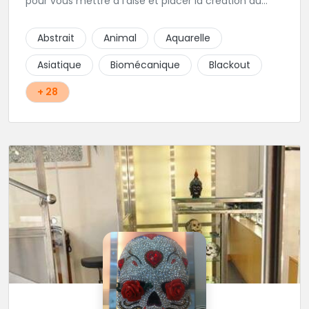
pour vous mettre à l'aise et placer la création au
cœur du projet.
Abstrait
Animal
Aquarelle
Asiatique
Biomécanique
Blackout
+ 28