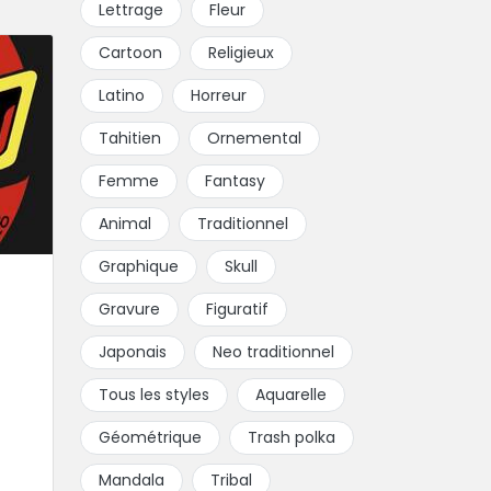
Lettrage
Fleur
Cartoon
Religieux
Latino
Horreur
Tahitien
Ornemental
Femme
Fantasy
Animal
Traditionnel
Graphique
Skull
Gravure
Figuratif
Japonais
Neo traditionnel
Tous les styles
Aquarelle
Géométrique
Trash polka
Mandala
Tribal