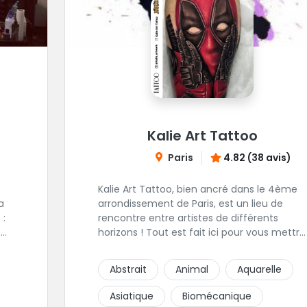
Kalie Art Tattoo
Paris
4.82 (38 avis)
Kalie Art Tattoo, bien ancré dans le 4ème
arrondissement de Paris, est un lieu de
 :
rencontre entre artistes de différents
é
horizons ! Tout est fait ici pour vous mettre
à l'aise et placer la création au cœur du
14.
projet.
Abstrait
Animal
Aquarelle
Asiatique
Biomécanique