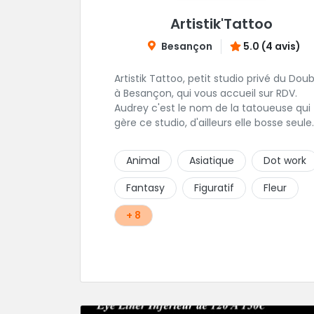
Artistik'Tattoo
Besançon
5.0 (4 avis)
Artistik Tattoo, petit studio privé du Dou
à Besançon, qui vous accueil sur RDV.
Audrey c'est le nom de la tatoueuse qui
gère ce studio, d'ailleurs elle bosse seule.
Elle ne travaille que sur RDV, par contre e
prend beaucoup de temps pour vos
Animal
Asiatique
Dot work
projets, petits ou grands. Son truc, c'est
que tant que ça ne "match" pas, tu ne
Fantasy
Figuratif
Fleur
seras pas satisfait, du coup elle écoute
beaucoup pour aboutir au projet parfait.
+ 8
Projets qui sont toujours uniques d'ailleur
Rappelons-le, elle est au max niveau
hygiène et propreté, alors si vous êtes d
le coin, n'hésitez pas.