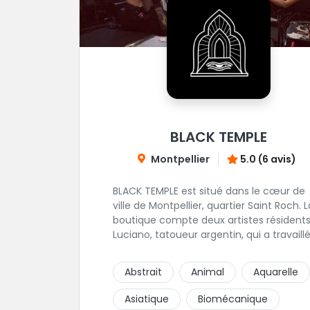
BLACK TEMPLE
Montpellier
5.0 (6 avis)
BLACK TEMPLE est situé dans le cœur de
ville de Montpellier, quartier Saint Roch. La
boutique compte deux artistes résidents
Luciano, tatoueur argentin, qui a travaill
pendant plus de 7 ans à Buenos Aires,
avant de venir s'installer en France en 20
Abstrait
Animal
Aquarelle
Et, Jaxar, qui a travaillé dans plusieurs
boutiques de la ville avant de rejoindre
Asiatique
Biomécanique
notre équipe. La boutique accueille