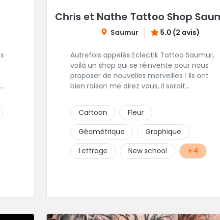
Chris et Nathe Tattoo Shop Sau
Saumur
5.0 (2 avis)
bs
Autrefois appelés Eclectik Tattoo Saumur,
voilà un shop qui se réinvente pour nous
proposer de nouvelles merveilles ! Ils ont
bien raison me direz vous, il serait
lle
dommage de devoir se priver d'un tel
talent pour les gribouillages épiderminques.
Cartoon
Fleur
Ici, place au projet perso, ils savent presque
tout faire et vous offrons un
Géométrique
Graphique
accompagnement propice à sublimer vos
idées. En plein centre de la ville, cadre et
Lettrage
New school
+ 4
s.
ambiance génial, hygiène impeccable,
leurs faire une critique m'est bien difficile!
ans