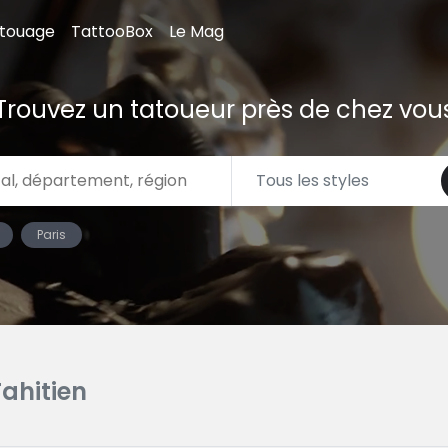
atouage
TattooBox
Le Mag
Trouvez un tatoueur près de chez vou
Paris
Tahitien