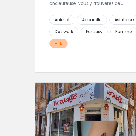
chaleureuse. Vous y trouverez de
magnifiques tatouages personnalisés,
Polynesien et tous styles, mais aussi des
Animal
Aquarelle
Asiatique
maquillages permanents/artistiques ains
que des prestations de Piercings.
Dot work
Fantasy
Femme
+ 15