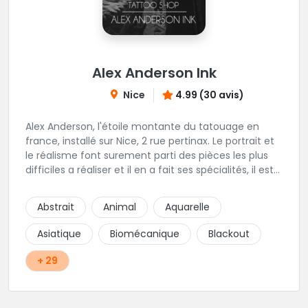
Alex Anderson Ink
Nice
4.99 (30 avis)
Alex Anderson, l'étoile montante du tatouage en
france, installé sur Nice, 2 rue pertinax. Le portrait et
le réalisme font surement parti des pièces les plus
difficiles a réaliser et il en a fait ses spécialités, il est
donc tout autant capable de faire du réalisme, du
religieux ou du chicanos. Romain son frère sera vous
Abstrait
Animal
Aquarelle
combler par sa finesse pour des pièces comme le
mandala, l'ornemental ou la calligraphie pour le
Asiatique
Biomécanique
Blackout
bonheur des futurs tatoués. Il y a aussi Léa, Maureen,
Fat, Tom, Sento, Lily, des artistes hors normes. Il n'y a
+ 29
qu'à regarder les pièces sélectionnées ici pour
comprendre à qui l'on à affaire. Ambiance
décontractée et très professionnelle.