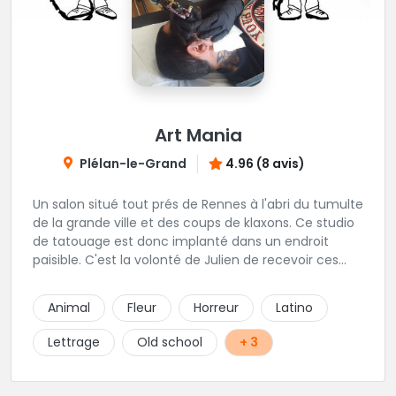
Art Mania
Plélan-le-Grand
4.96 (8 avis)
Un salon situé tout prés de Rennes à l'abri du tumulte
de la grande ville et des coups de klaxons. Ce studio
de tatouage est donc implanté dans un endroit
paisible. C'est la volonté de Julien de recevoir ces
clients au calme. On ne peut que lui donner raison,
ces pièces sont réalisés avec précision, et les gens
Animal
Fleur
Horreur
Latino
n'hésitent pas à venir de loin pour profiter de ces
talents. L'équipe est complétée par Alan qui
Lettrage
Old school
+ 3
s'occupe du piercing et Magali pour le maquillage
permanent.