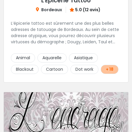
L'Épicerie Tattoo
Bordeaux
5.0 (12 avis)
L’épicerie tattoo est sûrement une des plus belles
adresses de tatouage de Bordeaux. Au sein de cette
adresse atypique, vous pourrez découvrir plusieurs
virtuoses du démographe ; Dougy, Leïden, Taul et
Laura Stone. Dans une ambiance traditionnelle, bon
enfant et sympathique, vous pourrez demander
Animal
Aquarelle
Asiatique
conseil pour votre tattoo. N'hésitez plus une seconde
pour rencontrer cette belle équipe !
Blackout
Cartoon
Dot work
+ 18