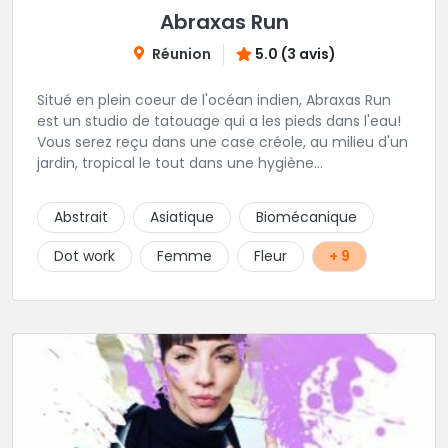
Abraxas Run
Réunion
5.0 (3 avis)
Situé en plein coeur de l'océan indien, Abraxas Run
est un studio de tatouage qui a les pieds dans l'eau!
Vous serez reçu dans une case créole, au milieu d'un
jardin, tropical le tout dans une hygiène
irréprochable! Vous trouverez également un large
choix de bijoux et uniquement dans des matières
Abstrait
Asiatique
Biomécanique
biocompatibles! Vous le trouverez à Saint-Gilles les
Bains...les doigts de pieds en éventail...
Dot work
Femme
Fleur
+ 9