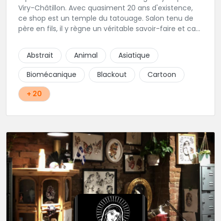
Viry-Châtillon. Avec quasiment 20 ans d'existence,
ce shop est un temple du tatouage. Salon tenu de
père en fils, il y règne un véritable savoir-faire et ca
ressort d'ailleurs sur les magnifiques créations
réalisés par les tatoueurs du shop. N'hésitez-plus,
Abstrait
Animal
Asiatique
Squal Tattoo est un véritable institution du tatouage
!!
Biomécanique
Blackout
Cartoon
+ 20