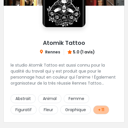
Atomik Tattoo
Rennes
5.0 (1 avis)
le studio Atomik Tattoo est aussi connu pour la
qualité du travail qui y est produit que pour le
personnage haut en couleur qui l'anime ! Également
organisateur de la très réussie Rennes Tattoo
Convention. Dans un univers très marqué old school,
mais pas que, vous pourrez passer sous le
Abstrait
Animal
Femme
dermographe de Miss Atomik . Avec l'assurance de
repartir avec un beau tatouage et un bon souvenir ;)
Figuratif
Fleur
Graphique
+ 11