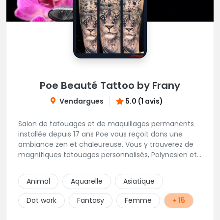
Poe Beauté Tattoo by Frany
Vendargues
5.0 (1 avis)
Salon de tatouages et de maquillages permanents
installée depuis 17 ans Poe vous reçoit dans une
ambiance zen et chaleureuse. Vous y trouverez de
magnifiques tatouages personnalisés, Polynesien et
tous styles, mais aussi des maquillages
permanents/artistiques ainsi que des prestations de
Animal
Aquarelle
Asiatique
Piercings.
Dot work
Fantasy
Femme
+ 15