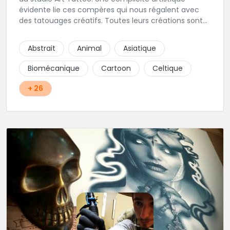
évidente lie ces compères qui nous régalent avec
des tatouages créatifs. Toutes leurs créations sont
uniques et réalisées dans le respect des règles
d'hygiène les plus strictes. Du new-school, du old
Abstrait
Animal
Asiatique
school, fantasy ou encore réaliste, Niko, Anthony,
Cody et les nombreux Guest seront adapter vos
Biomécanique
Cartoon
Celtique
idées en tatouages uniques et créatifs.
+ 26