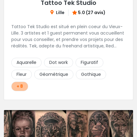
Tattoo Tek Studio
Lille
5.0 (27 avis)
Tattoo Tek Studio est situé en plein coeur du Vieux-
Lille. 3 artistes et 1 guest permanent vous accueillent
pour vous conseiller, et prendre vos projets pour des
réalités. Tek, adepte du freehand artistique, Red
Raven orienté Geometric & Pattern, Adrian Rose
amoureux du Blackwork et If.Tattoo maitrise des
Aquarelle
Dot work
Figuratif
couleurs et du pop-art.
Fleur
Géométrique
Gothique
+ 8