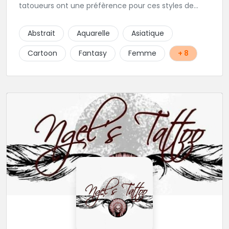
tatoueurs ont une préfèrence pour ces styles de
projets : new school, semi-réaliste, manga-pop
culture et traits fins. Foncez !
Abstrait
Aquarelle
Asiatique
Cartoon
Fantasy
Femme
+ 8