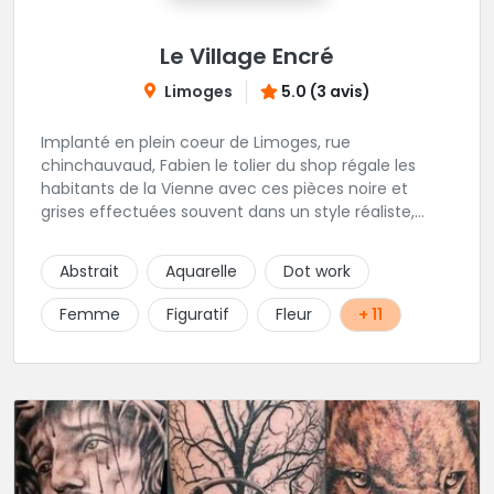
Le Village Encré
Limoges
5.0 (3 avis)
Implanté en plein coeur de Limoges, rue
chinchauvaud, Fabien le tolier du shop régale les
habitants de la Vienne avec ces pièces noire et
grises effectuées souvent dans un style réaliste,
parfois graphique. Il y a peu de styles que ne maitrise
pas cet excellent tatoueur. Le studio a été pensé
Abstrait
Aquarelle
Dot work
pour vous mettre à l'aise dés votre entrée, accueil,
décor, sourire et bien sur, une hygiène irréprochable.
Femme
Figuratif
Fleur
+ 11
Une très belle adresse dans cette belle ville de
Limoges.