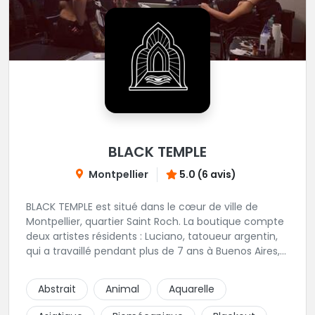
BLACK TEMPLE
Montpellier
5.0 (6 avis)
BLACK TEMPLE est situé dans le cœur de ville de
Montpellier, quartier Saint Roch. La boutique compte
deux artistes résidents : Luciano, tatoueur argentin,
qui a travaillé pendant plus de 7 ans à Buenos Aires,
avant de venir s'installer en France en 2014. Et, Jaxar,
qui a travaillé dans plusieurs boutiques de la ville
Abstrait
Animal
Aquarelle
avant de rejoindre notre équipe. La boutique
accueille plusieurs artistes tatoueurs en tant que