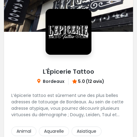
L'Épicerie Tattoo
Bordeaux
5.0 (12 avis)
L’épicerie tattoo est sûrement une des plus belles
adresses de tatouage de Bordeaux. Au sein de cette
adresse atypique, vous pourrez découvrir plusieurs
virtuoses du démographe ; Dougy, Leïden, Taul et
Laura Stone. Dans une ambiance traditionnelle, bon
enfant et sympathique, vous pourrez demander
Animal
Aquarelle
Asiatique
conseil pour votre tattoo. N'hésitez plus une seconde