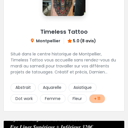
Timeless Tattoo
Montpellier
5.0 (8 avis)
Situé dans le centre historique de Montpellier,
Timeless Tattoo vous accueille sans rendez-vous du
mardi au samedi pour travailler sur vos différents
projets de tatouages. Créatif et précis, Damien
travaille dans la bonne humeur et avec une hygiène
sans failles. Spécialisé dans le tatouage traditionnel,
Abstrait
Aquarelle
Asiatique
old school, mais également à l'aise dans la
réalisation de pièces de styles différents : Dotwork,
Dot work
Femme
Fleur
+ 11
Japonais, Graphique, mandala .. N'hésitez pas à le
contacter !