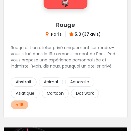
Rouge
Paris
5.0 (37 avis)
Rouge est un atelier privé uniquement sur rendez-
vous situé dans le 19e arrondissement de Paris. Red
vous propose une expérience personnalisée et
intimiste. "Mais, dis nous, pourquoi un atelier privé
?"C'est simple, cela permet de proposer la même
qualité de service à tous les tatoué(e)s. L'intérêt est
Abstrait
Animal
Aquarelle
de prendre son temps, faire les bons choix, et
toujours se donner à 1000 %. Sans oublier, une
Asiatique
Cartoon
Dot work
hygiène irréprochable. La bonne humeur, l'échange,
le respect, faire un travail personnalisé et toujours de
+ 16
qualité, sont les mots d'ordre dans cet atelier. " Si
vous ne me croyez pas, venez tester ? 😉"