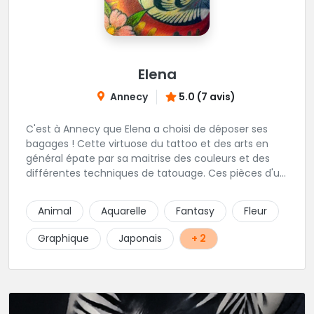
Elena
Annecy
5.0 (7 avis)
C'est à Annecy que Elena a choisi de déposer ses
bagages ! Cette virtuose du tattoo et des arts en
général épate par sa maitrise des couleurs et des
différentes techniques de tatouage. Ces pièces d'un
réalisme saisissant portent sa marque de fabrique :
On vient de très loin pour se faire tatouer par cette
Animal
Aquarelle
Fantasy
Fleur
artiste ! N'hésitez pas à la contacter par téléphone:
0648079720 ou messages sur Instagram ou
Graphique
Japonais
+ 2
Facebook.