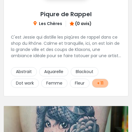
Piqure de Rappel
Les Chères
(0 avis)
C'est Jessie qui distille les piqûres de rappel dans ce
shop du Rhône. Calme et tranquille, ici, on est loin de
la grande ville et des coups de Klaxons, une
ambiance idéale pour se faire tatouer par une artiste
délicate et talentueuse spécialisée dans la finesse, le
Dotwork, ornemental et floral. Epaulée par AlexXx
Abstrait
Aquarelle
Blackout
Tattoo pour les petits tattoos, lettrage, darkwork,
mangas et Réalisme. Les horaires stipulés sont les
Dot work
Femme
Fleur
+ 11
horaires d'entrées libres.