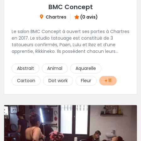
BMC Concept
Chartres
(0 avis)
Le salon BMC Concept à ouvert ses portes à Chartres
en 2017. Le studio tatouage est constitué de 3
tatoueurs confirmés, Paøn, Lulu et Røz et d’une
apprentie, Rikkineko. Ils possèdent chacun leurs
univers ce qui permet à chaque personne
souhaitant se faire tatouer de pouvoir construire un
Abstrait
Animal
Aquarelle
projet entièrement personnalisé. Une pierceuse est
présente en Guest environ une semaine par mois au
Cartoon
Dot work
Fleur
+ 11
salon.