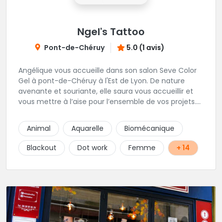
Ngel's Tattoo
Pont-de-Chéruy
5.0 (1 avis)
Angélique vous accueille dans son salon Seve Color
Gel à pont-de-Chéruy à l'Est de Lyon. De nature
avenante et souriante, elle saura vous accueillir et
vous mettre à l’aise pour l’ensemble de vos projets.
Son style très fin lui permet de réaliser tous types de
tatouages allant des calligraphies, motifs floraux au
Animal
Aquarelle
Biomécanique
réalisme.
Blackout
Dot work
Femme
+ 14