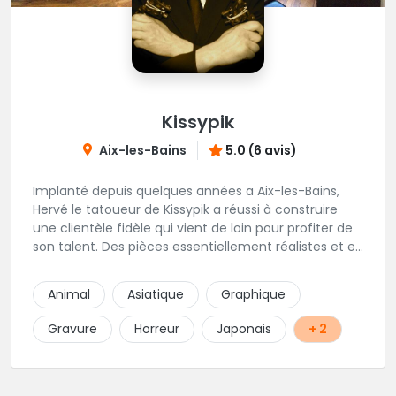
Kissypik
Aix-les-Bains
5.0 (6 avis)
Implanté depuis quelques années a Aix-les-Bains,
Hervé le tatoueur de Kissypik a réussi à construire
une clientèle fidèle qui vient de loin pour profiter de
son talent. Des pièces essentiellement réalistes et en
noir gris y sont élaborées avec brio. Vous ne trouvez
pas l'adresse? C'est normal, Hervé préfère que vous
Animal
Asiatique
Graphique
l'appeliez avant de passer au studio... pour éviter les
moment de rush. Une adresse secrète donc...mais
Gravure
Horreur
Japonais
+ 2
excellente.