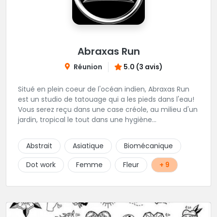
Abraxas Run
Réunion
5.0 (3 avis)
Situé en plein coeur de l'océan indien, Abraxas Run
est un studio de tatouage qui a les pieds dans l'eau!
Vous serez reçu dans une case créole, au milieu d'un
jardin, tropical le tout dans une hygiène
irréprochable! Vous trouverez également un large
choix de bijoux et uniquement dans des matières
Abstrait
Asiatique
Biomécanique
biocompatibles! Vous le trouverez à Saint-Gilles les
Bains...les doigts de pieds en éventail...
Dot work
Femme
Fleur
+ 9