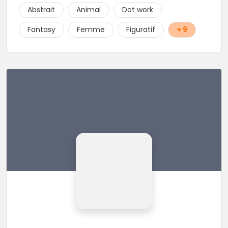
client. Les séances de tatouage se font en musique
Abstrait
Animal
Dot work
et dans une ambiance décontractée.
Fantasy
Femme
Figuratif
+ 9