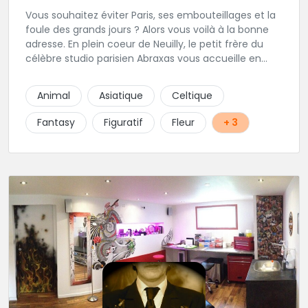
Vous souhaitez éviter Paris, ses embouteillages et la
foule des grands jours ? Alors vous voilà à la bonne
adresse. En plein coeur de Neuilly, le petit frère du
célèbre studio parisien Abraxas vous accueille en
plein coeur de Neuilly. Les tatoueurs résidents sont
triés sur le volet pour vous offrir un large choix de
Animal
Asiatique
Celtique
styles avec une qualité et une créativité
irréprochables.
Fantasy
Figuratif
Fleur
+ 3