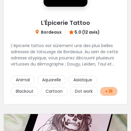
L'Épicerie Tattoo
Bordeaux
5.0 (12 avis)
L’épicerie tattoo est sûrement une des plus belles
adresses de tatouage de Bordeaux. Au sein de cette
adresse atypique, vous pourrez découvrir plusieurs
virtuoses du démographe ; Dougy, Leïden, Taul et
Laura Stone. Dans une ambiance traditionnelle, bon
enfant et sympathique, vous pourrez demander
Animal
Aquarelle
Asiatique
conseil pour votre tattoo. N'hésitez plus une seconde
pour rencontrer cette belle équipe !
Blackout
Cartoon
Dot work
+ 18