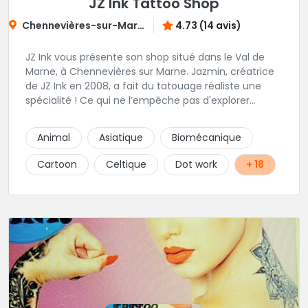
JZ Ink Tattoo Shop
Chennevières-sur-Marne
4.73 (14 avis)
JZ Ink vous présente son shop situé dans le Val de
Marne, à Chennevières sur Marne. Jazmin, créatrice
de JZ Ink en 2008, a fait du tatouage réaliste une
spécialité ! Ce qui ne l’empêche pas d'explorer
d'autres univers en gardant toujours la même
finesse dans ses traits. A ses côtés, ses acolytes Otis
Animal
Asiatique
Biomécanique
& Scylla sauront donner vie a vos projets
personnalisés et s'épanouissent dans un style
Cartoon
Celtique
Dot work
+ 18
mêlant japonais, cartoon et illustrations. Sur place et
sans RDV vous pourrez rencontrer Kristina notre
pierceuse Une équipe complémentaire et drôlement
sympathique !