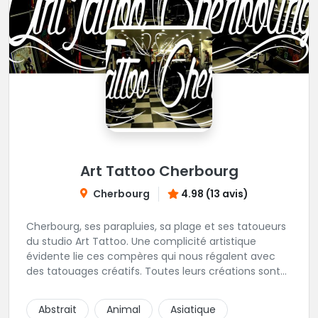
Art Tattoo Cherbourg
Cherbourg
4.98 (13 avis)
Cherbourg, ses parapluies, sa plage et ses tatoueurs
du studio Art Tattoo. Une complicité artistique
évidente lie ces compères qui nous régalent avec
des tatouages créatifs. Toutes leurs créations sont
uniques et réalisées dans le respect des règles
d'hygiène les plus strictes. Du new-school, du old
Abstrait
Animal
Asiatique
school, fantasy ou encore réaliste, Niko, Anthony,