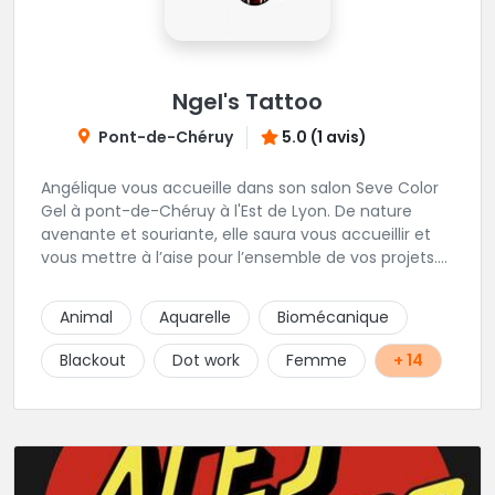
Ngel's Tattoo
Pont-de-Chéruy
5.0 (1 avis)
Angélique vous accueille dans son salon Seve Color
Gel à pont-de-Chéruy à l'Est de Lyon. De nature
avenante et souriante, elle saura vous accueillir et
vous mettre à l’aise pour l’ensemble de vos projets.
Son style très fin lui permet de réaliser tous types de
tatouages allant des calligraphies, motifs floraux au
Animal
Aquarelle
Biomécanique
réalisme.
Blackout
Dot work
Femme
+ 14