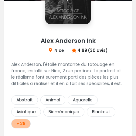
Alex Anderson Ink
Nice
4.99 (30 avis)
Alex Anderson, l'étoile montante du tatouage en
france, installé sur Nice, 2 rue pertinax. Le portrait et
le réalisme font surement parti des pièces les plus
difficiles a réaliser et il en a fait ses spécialités, il est
donc tout autant capable de faire du réalisme, du
religieux ou du chicanos. Romain son frère sera vous
Abstrait
Animal
Aquarelle
combler par sa finesse pour des pièces comme le
mandala, l'ornemental ou la calligraphie pour le
Asiatique
Biomécanique
Blackout
bonheur des futurs tatoués. Il y a aussi Léa, Maureen,
Fat, Tom, Sento, Lily, des artistes hors normes. Il n'y a
+ 29
qu'à regarder les pièces sélectionnées ici pour
comprendre à qui l'on à affaire. Ambiance