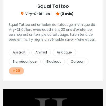
Squal Tattoo
Viry-Châtillon
(0 avis)
Squal Tattoo est un salon de tatouage mythique de
Viry-Châtillon. Avec quasiment 20 ans d'existence,
ce shop est un temple du tatouage. Salon tenu de
père en fils, il y règne un véritable savoir-faire et ca
ressort d'ailleurs sur les magnifiques créations
réalisés par les tatoueurs du shop. N'hésitez-plus,
Abstrait
Animal
Asiatique
Squal Tattoo est un véritable institution du tatouage
!!
Biomécanique
Blackout
Cartoon
+ 20