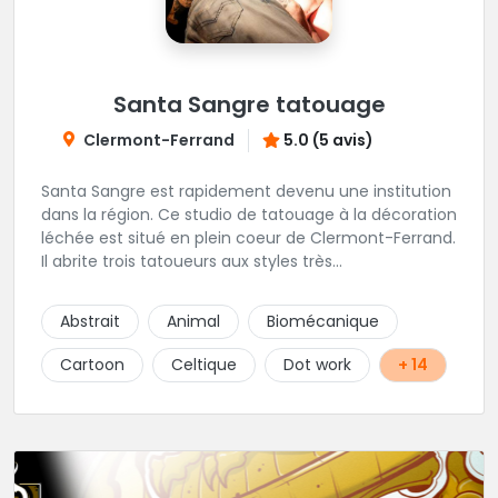
Santa Sangre tatouage
Clermont-Ferrand
5.0 (5 avis)
Santa Sangre est rapidement devenu une institution
dans la région. Ce studio de tatouage à la décoration
léchée est situé en plein coeur de Clermont-Ferrand.
Il abrite trois tatoueurs aux styles très
complémentaires et dont la marque de fabrique est
la créativité. Le studio est installé en duplex, laissant
Abstrait
Animal
Biomécanique
à chacun sa part d'intimité. Une superbe adresse en
Auvergne.
Cartoon
Celtique
Dot work
+ 14