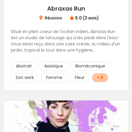
Abraxas Run
Réunion
5.0 (3 avis)
Situé en plein coeur de l'océan indien, Abraxas Run
est un studio de tatouage qui a les pieds dans l'eau!
Vous serez reçu dans une case créole, au milieu d'un
jardin, tropical le tout dans une hygiène
irréprochable! Vous trouverez également un large
choix de bijoux et uniquement dans des matières
Abstrait
Asiatique
Biomécanique
biocompatibles! Vous le trouverez à Saint-Gilles les
Bains...les doigts de pieds en éventail...
Dot work
Femme
Fleur
+ 9