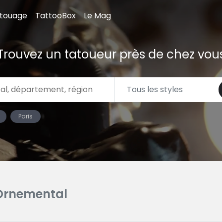
atouage
TattooBox
Le Mag
Trouvez un tatoueur près de chez vou
Paris
Ornemental