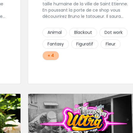
taille humaine de la ville de Saint Etienne.
En poussant la porte de ce shop vous
les
découvrirez Bruno le tatoueur. Il saura
est
prendre le temps de discuter avec vous de
votre projet de tatouage. N'hésitez pas à lui
Animal
Blackout
Dot work
envoyer un message ou à l'appeler.
 sa
Fantasy
Figuratif
Fleur
+ 4
r
ce