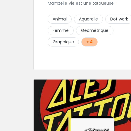
Mamzelle Vie est une tatoueuse
talentueuse que vous pouvez consulter 
yeux fermés ! Une excellente adresse !
Animal
Aquarelle
Dot work
Femme
Géométrique
Graphique
+ 4