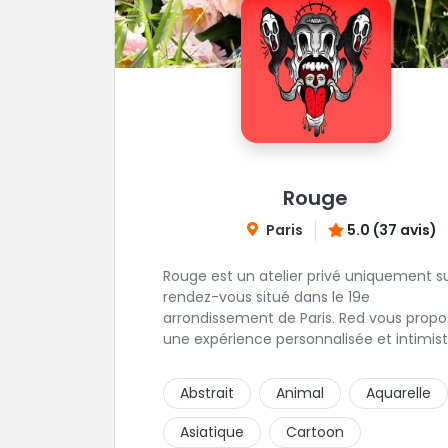
Rouge
Paris
5.0 (37 avis)
Rouge est un atelier privé uniquement s
rendez-vous situé dans le 19e
arrondissement de Paris. Red vous propose
une expérience personnalisée et intimist
"Mais, dis nous, pourquoi un atelier privé
?"C'est simple, cela permet de proposer 
Abstrait
Animal
Aquarelle
même qualité de service à tous les
tatoué(e)s. L'intérêt est de prendre son
Asiatique
Cartoon
temps, faire les bons choix, et toujours s