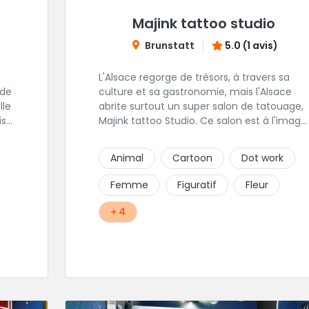
Majink tattoo studio
Brunstatt
5.0 (1 avis)
L'Alsace regorge de trésors, à travers sa
 de
culture et sa gastronomie, mais l'Alsace
abrite surtout un super salon de tatouage,
ise
Majink tattoo Studio. Ce salon est à l'image
de sa région, raffiné, calme et chalereux.
 de
Manu vous y attend et sera enchanté de
Animal
Cartoon
Dot work
s
vous faire découvrir son super shop !
Femme
Figuratif
Fleur
+ 4