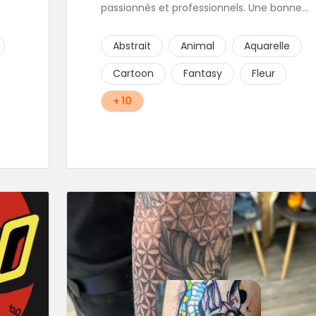
passionnés et professionnels. Une bonne
les
ambiance émane naturellement de ce
shop en compagnie de Angéline et Ludo.
Abstrait
Animal
Aquarelle
Cartoon
Fantasy
Fleur
+ 10