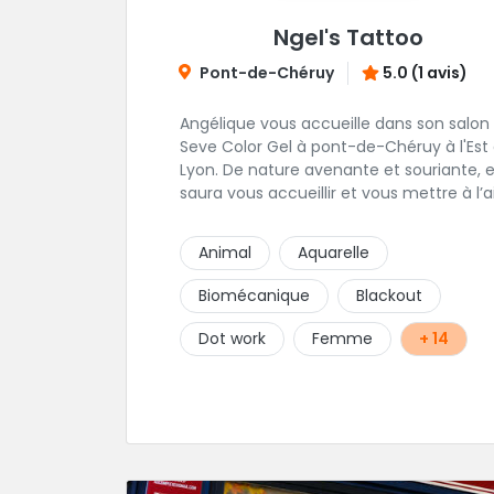
Ngel's Tattoo
Pont-de-Chéruy
5.0 (1 avis)
Angélique vous accueille dans son salon
Seve Color Gel à pont-de-Chéruy à l'Est
Lyon. De nature avenante et souriante, elle
saura vous accueillir et vous mettre à l’a
pour l’ensemble de vos projets. Son style
très fin lui permet de réaliser tous types
Animal
Aquarelle
tatouages allant des calligraphies, motif
floraux au réalisme.
Biomécanique
Blackout
Dot work
Femme
+ 14