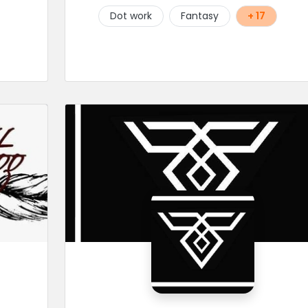
ne
Dot work
Fantasy
+ 17
t
e