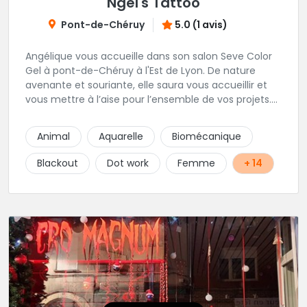
Ngel's Tattoo
Pont-de-Chéruy
5.0 (1 avis)
Angélique vous accueille dans son salon Seve Color
Gel à pont-de-Chéruy à l'Est de Lyon. De nature
avenante et souriante, elle saura vous accueillir et
vous mettre à l’aise pour l’ensemble de vos projets.
Son style très fin lui permet de réaliser tous types de
tatouages allant des calligraphies, motifs floraux au
Animal
Aquarelle
Biomécanique
réalisme.
Blackout
Dot work
Femme
+ 14