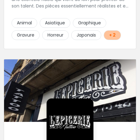
son talent. Des pièces essentiellement réalistes et en
noir gris y sont élaborées avec brio. Vous ne trouvez
pas l'adresse? C'est normal, Hervé préfère que vous
Animal
Asiatique
Graphique
l'appeliez avant de passer au studio... pour éviter les
moment de rush. Une adresse secrète donc...mais
Gravure
Horreur
Japonais
+ 2
excellente.