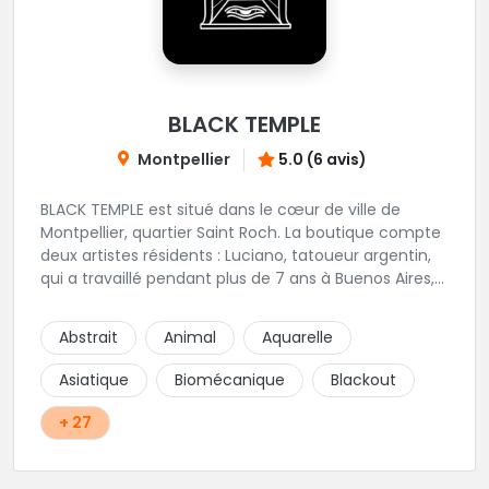
BLACK TEMPLE
Montpellier
5.0 (6 avis)
BLACK TEMPLE est situé dans le cœur de ville de
Montpellier, quartier Saint Roch. La boutique compte
deux artistes résidents : Luciano, tatoueur argentin,
qui a travaillé pendant plus de 7 ans à Buenos Aires,
avant de venir s'installer en France en 2014. Et, Jaxar,
qui a travaillé dans plusieurs boutiques de la ville
Abstrait
Animal
Aquarelle
avant de rejoindre notre équipe. La boutique
accueille plusieurs artistes tatoueurs en tant que
Asiatique
Biomécanique
Blackout
guests tout au long de l'année afin de proposer
d'autres styles.
+ 27