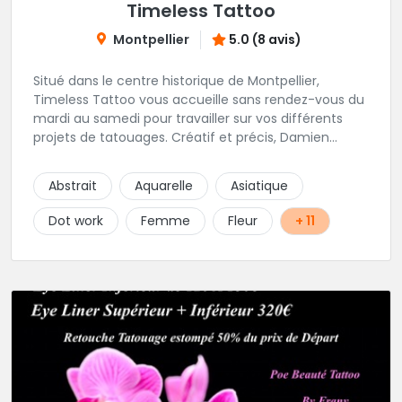
Timeless Tattoo
Montpellier
5.0 (8 avis)
Situé dans le centre historique de Montpellier,
Timeless Tattoo vous accueille sans rendez-vous du
mardi au samedi pour travailler sur vos différents
projets de tatouages. Créatif et précis, Damien
travaille dans la bonne humeur et avec une hygiène
sans failles. Spécialisé dans le tatouage traditionnel,
Abstrait
Aquarelle
Asiatique
old school, mais également à l'aise dans la
réalisation de pièces de styles différents : Dotwork,
Dot work
Femme
Fleur
+ 11
Japonais, Graphique, mandala .. N'hésitez pas à le
contacter !