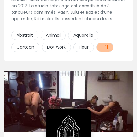
en 2017. Le studio tatouage est constitué de 3
tatoueurs confirmés, Paøn, Lulu et Røz et d’une
apprentie, Rikkineko. Ils possèdent chacun leurs
univers ce qui permet à chaque personne
souhaitant se faire tatouer de pouvoir construire un
Abstrait
Animal
Aquarelle
projet entièrement personnalisé. Une pierceuse est
présente en Guest environ une semaine par mois au
Cartoon
Dot work
Fleur
+ 11
salon.