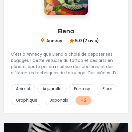
Elena
Annecy
5.0 (7 avis)
C'est à Annecy que Elena a choisi de déposer ses
bagages ! Cette virtuose du tattoo et des arts en
général épate par sa maitrise des couleurs et des
différentes techniques de tatouage. Ces pièces d'un
réalisme saisissant portent sa marque de fabrique :
On vient de très loin pour se faire tatouer par cette
Animal
Aquarelle
Fantasy
Fleur
artiste ! N'hésitez pas à la contacter par téléphone:
0648079720 ou messages sur Instagram ou
Graphique
Japonais
+ 2
Facebook.