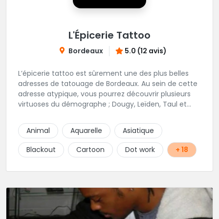
L'Épicerie Tattoo
Bordeaux
5.0 (12 avis)
L’épicerie tattoo est sûrement une des plus belles
adresses de tatouage de Bordeaux. Au sein de cette
adresse atypique, vous pourrez découvrir plusieurs
virtuoses du démographe ; Dougy, Leïden, Taul et
Laura Stone. Dans une ambiance traditionnelle, bon
enfant et sympathique, vous pourrez demander
Animal
Aquarelle
Asiatique
conseil pour votre tattoo. N'hésitez plus une seconde
pour rencontrer cette belle équipe !
Blackout
Cartoon
Dot work
+ 18