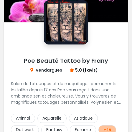
Poe Beauté Tattoo by Frany
Vendargues
5.0 (1 avis)
Salon de tatouages et de maquillages permanents
installée depuis 17 ans Poe vous reçoit dans une
ambiance zen et chaleureuse. Vous y trouverez de
magnifiques tatouages personnalisés, Polynesien et
tous styles, mais aussi des maquillages
permanents/artistiques ainsi que des prestations de
Animal
Aquarelle
Asiatique
Piercings.
Dot work
Fantasy
Femme
+ 15