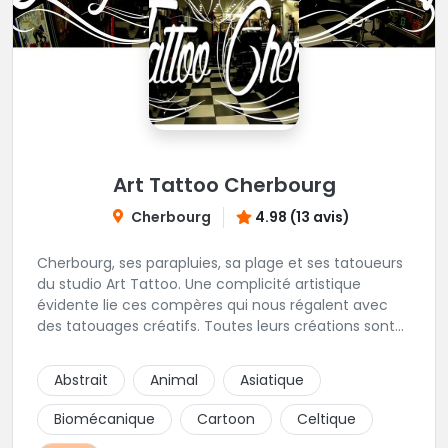
Art Tattoo Cherbourg
Cherbourg
4.98 (13 avis)
Cherbourg, ses parapluies, sa plage et ses tatoueurs
du studio Art Tattoo. Une complicité artistique
évidente lie ces compères qui nous régalent avec
des tatouages créatifs. Toutes leurs créations sont
uniques et réalisées dans le respect des règles
d'hygiène les plus strictes. Du new-school, du old
Abstrait
Animal
Asiatique
school, fantasy ou encore réaliste, Niko, Anthony,
Cody et les nombreux Guest seront adapter vos
Biomécanique
Cartoon
Celtique
idées en tatouages uniques et créatifs.