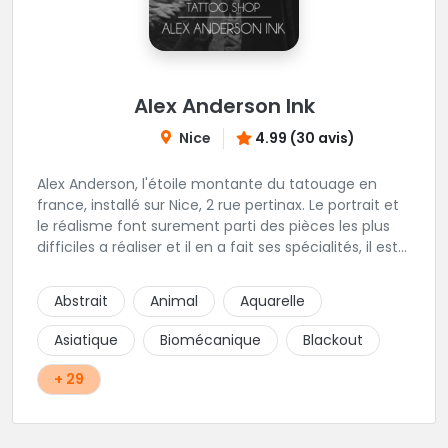
Alex Anderson Ink
Nice
4.99 (30 avis)
Alex Anderson, l'étoile montante du tatouage en
france, installé sur Nice, 2 rue pertinax. Le portrait et
le réalisme font surement parti des pièces les plus
difficiles a réaliser et il en a fait ses spécialités, il est
donc tout autant capable de faire du réalisme, du
religieux ou du chicanos. Romain son frère sera vous
Abstrait
Animal
Aquarelle
combler par sa finesse pour des pièces comme le
mandala, l'ornemental ou la calligraphie pour le
Asiatique
Biomécanique
Blackout
bonheur des futurs tatoués. Il y a aussi Léa, Maureen,
Fat, Tom, Sento, Lily, des artistes hors normes. Il n'y a
+ 29
qu'à regarder les pièces sélectionnées ici pour
comprendre à qui l'on à affaire. Ambiance
décontractée et très professionnelle.