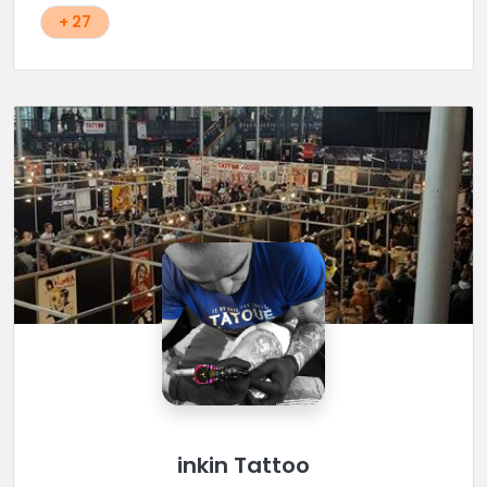
d'autres styles.
+ 27
inkin Tattoo