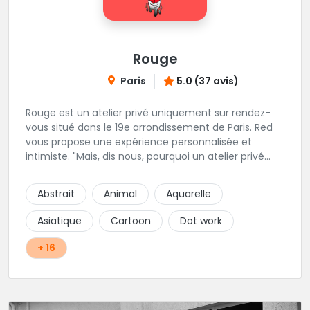
Rouge
Paris
5.0 (37 avis)
Rouge est un atelier privé uniquement sur rendez-
vous situé dans le 19e arrondissement de Paris. Red
vous propose une expérience personnalisée et
intimiste. "Mais, dis nous, pourquoi un atelier privé
?"C'est simple, cela permet de proposer la même
qualité de service à tous les tatoué(e)s. L'intérêt est
Abstrait
Animal
Aquarelle
de prendre son temps, faire les bons choix, et
toujours se donner à 1000 %. Sans oublier, une
Asiatique
Cartoon
Dot work
hygiène irréprochable. La bonne humeur, l'échange,
le respect, faire un travail personnalisé et toujours de
+ 16
qualité, sont les mots d'ordre dans cet atelier. " Si
vous ne me croyez pas, venez tester ? 😉"