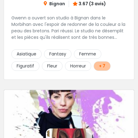
Bignan
3.67 (3 avis)
Gwenn a ouvert son studio à Bignan dans le
Morbihan avec l'espoir de redonner de la couleur a la
peau des bretons. Pari réussi. Le studio ne désemplit
et les pièces qu'ils réalisent sont de très bonnes
factures. N'hésitez pas à faire appel a ces soins pour
tout type de projet, son style est éclectique et vous
Asiatique
Fantasy
Femme
serez bien réussi par le tatoueur en personne.
Figuratif
Fleur
Horreur
+ 7