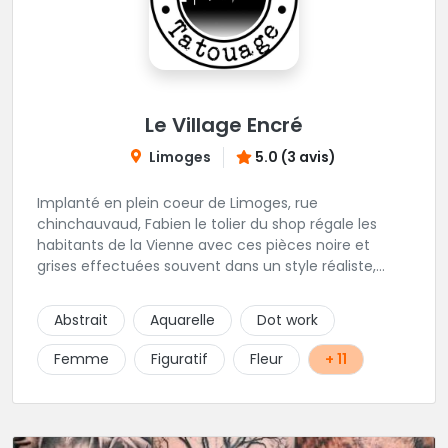
Le Village Encré
Limoges
5.0 (3 avis)
Implanté en plein coeur de Limoges, rue
chinchauvaud, Fabien le tolier du shop régale les
habitants de la Vienne avec ces pièces noire et
grises effectuées souvent dans un style réaliste,
parfois graphique. Il y a peu de styles que ne maitrise
pas cet excellent tatoueur. Le studio a été pensé
Abstrait
Aquarelle
Dot work
pour vous mettre à l'aise dés votre entrée, accueil,
décor, sourire et bien sur, une hygiène irréprochable.
Femme
Figuratif
Fleur
+ 11
Une très belle adresse dans cette belle ville de
Limoges.