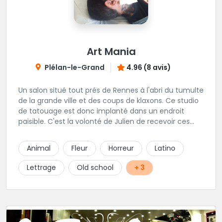
Art Mania
Plélan-le-Grand
4.96 (8 avis)
Un salon situé tout prés de Rennes à l'abri du tumulte
de la grande ville et des coups de klaxons. Ce studio
de tatouage est donc implanté dans un endroit
paisible. C'est la volonté de Julien de recevoir ces
clients au calme. On ne peut que lui donner raison,
ces pièces sont réalisés avec précision, et les gens
Animal
Fleur
Horreur
Latino
n'hésitent pas à venir de loin pour profiter de ces
talents. L'équipe est complétée par Alan qui
Lettrage
Old school
+ 3
s'occupe du piercing et Magali pour le maquillage
permanent.