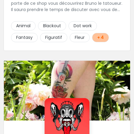
porte de ce shop vous découvrirez Bruno le tatoueur.
Il saura prendre le temps de discuter avec vous de
votre projet de tatouage. N'hésitez pas à lui envoyer
un message ou à l'appeler.
Animal
Blackout
Dot work
Fantasy
Figuratif
Fleur
+ 4