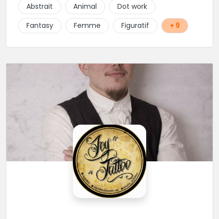
client. Les séances de tatouage se font en musique
Abstrait
Animal
Dot work
et dans une ambiance décontractée.
Fantasy
Femme
Figuratif
+ 9