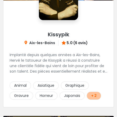
Kissypik
Aix-les-Bains
5.0 (6 avis)
Implanté depuis quelques années a Aix-les-Bains,
Hervé le tatoueur de Kissypik a réussi à construire
une clientèle fidèle qui vient de loin pour profiter de
son talent. Des pièces essentiellement réalistes et en
noir gris y sont élaborées avec brio. Vous ne trouvez
pas l'adresse? C'est normal, Hervé préfère que vous
Animal
Asiatique
Graphique
l'appeliez avant de passer au studio... pour éviter les
moment de rush. Une adresse secrète donc...mais
Gravure
Horreur
Japonais
+ 2
excellente.