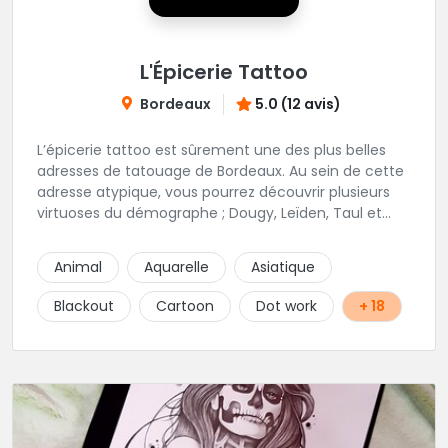
L'Épicerie Tattoo
Bordeaux
5.0 (12 avis)
L’épicerie tattoo est sûrement une des plus belles
adresses de tatouage de Bordeaux. Au sein de cette
adresse atypique, vous pourrez découvrir plusieurs
virtuoses du démographe ; Dougy, Leïden, Taul et
Laura Stone. Dans une ambiance traditionnelle, bon
enfant et sympathique, vous pourrez demander
Animal
Aquarelle
Asiatique
conseil pour votre tattoo. N'hésitez plus une seconde
pour rencontrer cette belle équipe !
Blackout
Cartoon
Dot work
+ 18