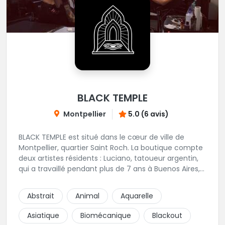
BLACK TEMPLE
Montpellier
5.0 (6 avis)
BLACK TEMPLE est situé dans le cœur de ville de
Montpellier, quartier Saint Roch. La boutique compte
deux artistes résidents : Luciano, tatoueur argentin,
qui a travaillé pendant plus de 7 ans à Buenos Aires,
avant de venir s'installer en France en 2014. Et, Jaxar,
qui a travaillé dans plusieurs boutiques de la ville
Abstrait
Animal
Aquarelle
avant de rejoindre notre équipe. La boutique
accueille plusieurs artistes tatoueurs en tant que
Asiatique
Biomécanique
Blackout
guests tout au long de l'année afin de proposer