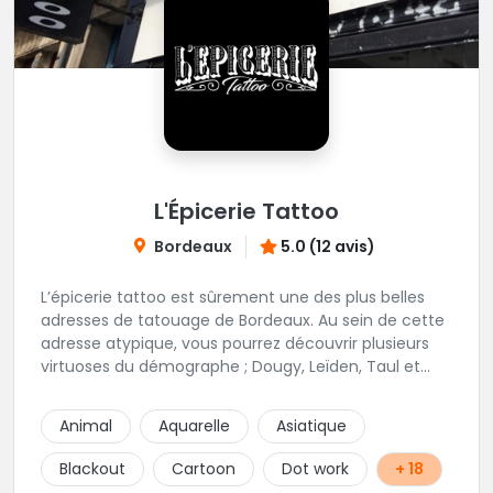
L'Épicerie Tattoo
Bordeaux
5.0 (12 avis)
L’épicerie tattoo est sûrement une des plus belles
adresses de tatouage de Bordeaux. Au sein de cette
adresse atypique, vous pourrez découvrir plusieurs
virtuoses du démographe ; Dougy, Leïden, Taul et
Laura Stone. Dans une ambiance traditionnelle, bon
enfant et sympathique, vous pourrez demander
Animal
Aquarelle
Asiatique
conseil pour votre tattoo. N'hésitez plus une seconde
pour rencontrer cette belle équipe !
Blackout
Cartoon
Dot work
+ 18