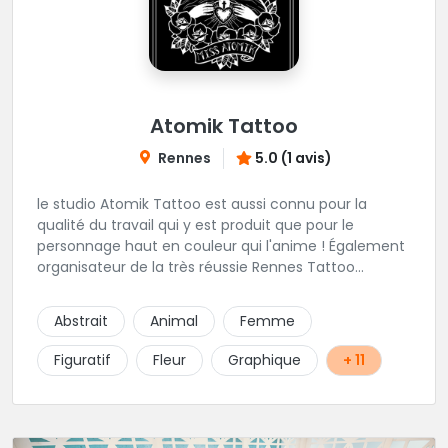
Atomik Tattoo
Rennes
5.0 (1 avis)
le studio Atomik Tattoo est aussi connu pour la
qualité du travail qui y est produit que pour le
personnage haut en couleur qui l'anime ! Également
organisateur de la très réussie Rennes Tattoo
Convention. Dans un univers très marqué old school,
mais pas que, vous pourrez passer sous le
Abstrait
Animal
Femme
dermographe de Miss Atomik . Avec l'assurance de
repartir avec un beau tatouage et un bon souvenir ;)
Figuratif
Fleur
Graphique
+ 11