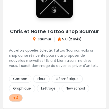
Chris et Nathe Tattoo Shop Saumur
Saumur
5.0 (2 avis)
Autrefois appelés Eclectik Tattoo Saumur, voilà un
shop qui se réinvente pour nous proposer de
nouvelles merveilles ! Ils ont bien raison me direz
vous, il serait dommage de devoir se priver d'un tel
talent pour les gribouillages épiderminques. Ici, place
au projet perso, ils savent presque tout faire et vous
Cartoon
Fleur
Géométrique
offrons un accompagnement propice à sublimer vos
idées. En plein centre de la ville, cadre et ambiance
Graphique
Lettrage
New school
génial, hygiène impeccable, leurs faire une critique
m'est bien difficile!
+ 4