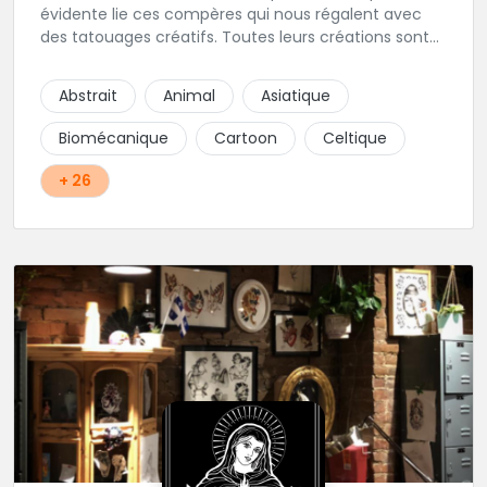
évidente lie ces compères qui nous régalent avec
des tatouages créatifs. Toutes leurs créations sont
uniques et réalisées dans le respect des règles
d'hygiène les plus strictes. Du new-school, du old
Abstrait
Animal
Asiatique
school, fantasy ou encore réaliste, Niko, Anthony,
Cody et les nombreux Guest seront adapter vos
Biomécanique
Cartoon
Celtique
idées en tatouages uniques et créatifs.
+ 26