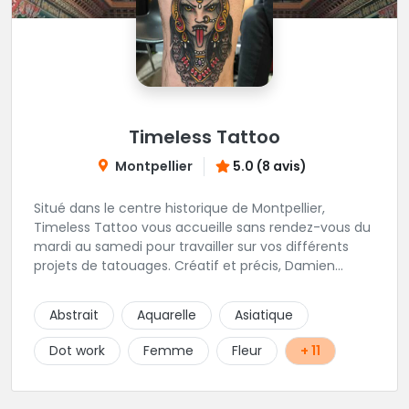
Timeless Tattoo
Montpellier
5.0 (8 avis)
Situé dans le centre historique de Montpellier,
Timeless Tattoo vous accueille sans rendez-vous du
mardi au samedi pour travailler sur vos différents
projets de tatouages. Créatif et précis, Damien
travaille dans la bonne humeur et avec une hygiène
sans failles. Spécialisé dans le tatouage traditionnel,
Abstrait
Aquarelle
Asiatique
old school, mais également à l'aise dans la
réalisation de pièces de styles différents : Dotwork,
Dot work
Femme
Fleur
+ 11
Japonais, Graphique, mandala .. N'hésitez pas à le
contacter !