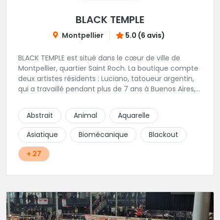
BLACK TEMPLE
Montpellier
5.0 (6 avis)
BLACK TEMPLE est situé dans le cœur de ville de
Montpellier, quartier Saint Roch. La boutique compte
deux artistes résidents : Luciano, tatoueur argentin,
qui a travaillé pendant plus de 7 ans à Buenos Aires,
avant de venir s'installer en France en 2014. Et, Jaxar,
qui a travaillé dans plusieurs boutiques de la ville
Abstrait
Animal
Aquarelle
avant de rejoindre notre équipe. La boutique
accueille plusieurs artistes tatoueurs en tant que
Asiatique
Biomécanique
Blackout
guests tout au long de l'année afin de proposer
d'autres styles.
+ 27