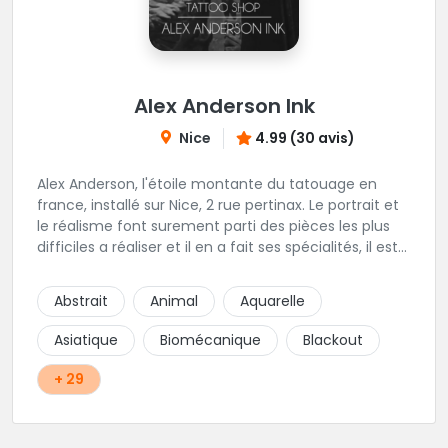
Alex Anderson Ink
Nice
4.99 (30 avis)
Alex Anderson, l'étoile montante du tatouage en
france, installé sur Nice, 2 rue pertinax. Le portrait et
le réalisme font surement parti des pièces les plus
difficiles a réaliser et il en a fait ses spécialités, il est
donc tout autant capable de faire du réalisme, du
religieux ou du chicanos. Romain son frère sera vous
Abstrait
Animal
Aquarelle
combler par sa finesse pour des pièces comme le
mandala, l'ornemental ou la calligraphie pour le
Asiatique
Biomécanique
Blackout
bonheur des futurs tatoués. Il y a aussi Léa, Maureen,
Fat, Tom, Sento, Lily, des artistes hors normes. Il n'y a
+ 29
qu'à regarder les pièces sélectionnées ici pour
comprendre à qui l'on à affaire. Ambiance
décontractée et très professionnelle.