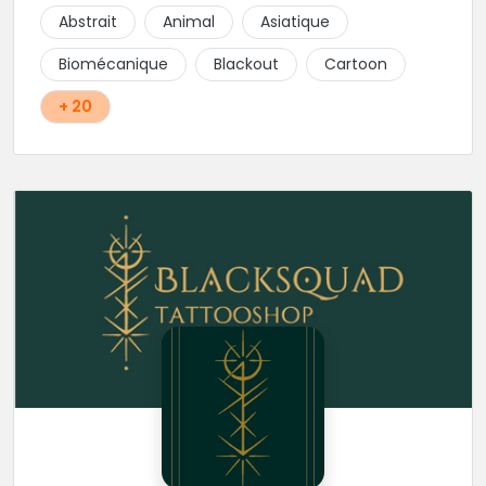
réalisés par les tatoueurs du shop. N'hésitez-plus,
Abstrait
Animal
Asiatique
Squal Tattoo est un véritable institution du tatouage
!!
Biomécanique
Blackout
Cartoon
+ 20