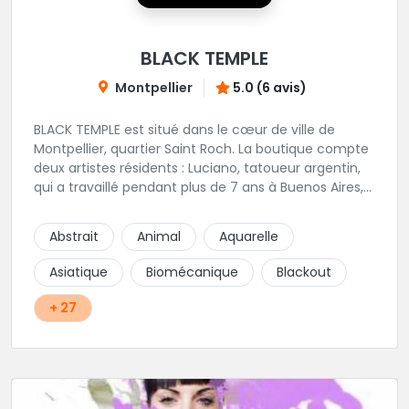
BLACK TEMPLE
Montpellier
5.0 (6 avis)
BLACK TEMPLE est situé dans le cœur de ville de
Montpellier, quartier Saint Roch. La boutique compte
deux artistes résidents : Luciano, tatoueur argentin,
qui a travaillé pendant plus de 7 ans à Buenos Aires,
avant de venir s'installer en France en 2014. Et, Jaxar,
qui a travaillé dans plusieurs boutiques de la ville
Abstrait
Animal
Aquarelle
avant de rejoindre notre équipe. La boutique
accueille plusieurs artistes tatoueurs en tant que
Asiatique
Biomécanique
Blackout
guests tout au long de l'année afin de proposer
d'autres styles.
+ 27