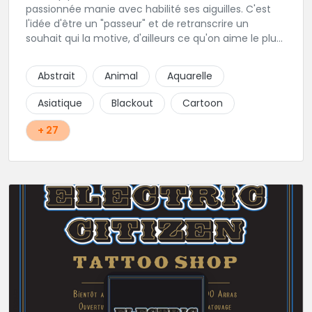
passionnée manie avec habilité ses aiguilles. C'est
l'idée d'être un "passeur" et de retranscrire un
souhait qui la motive, d'ailleurs ce qu'on aime le plus
c'est son approche du réalisme, de la gravure, et du
néo trad. Une tatoueuse recommandée et à
Abstrait
Animal
Aquarelle
recommander !
Asiatique
Blackout
Cartoon
+ 27