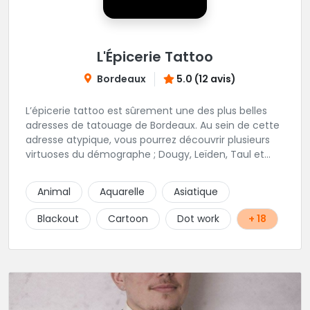
L'Épicerie Tattoo
Bordeaux
5.0 (12 avis)
L’épicerie tattoo est sûrement une des plus belles
adresses de tatouage de Bordeaux. Au sein de cette
adresse atypique, vous pourrez découvrir plusieurs
virtuoses du démographe ; Dougy, Leïden, Taul et
Laura Stone. Dans une ambiance traditionnelle, bon
enfant et sympathique, vous pourrez demander
Animal
Aquarelle
Asiatique
conseil pour votre tattoo. N'hésitez plus une seconde
pour rencontrer cette belle équipe !
Blackout
Cartoon
Dot work
+ 18