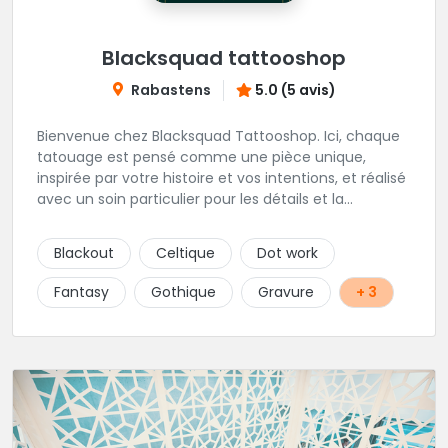
Blacksquad tattooshop
Rabastens
5.0 (5 avis)
Bienvenue chez Blacksquad Tattooshop. Ici, chaque
tatouage est pensé comme une pièce unique,
inspirée par votre histoire et vos intentions, et réalisé
avec un soin particulier pour les détails et la
signification. Notre équipe réunit des artistes
talentueux, capables de travailler une large gamme
Blackout
Celtique
Dot work
de styles, pour vous offrir des créations aussi variées
que chargées de sens. Tout au long de l’année, nous
Fantasy
Gothique
Gravure
+ 3
accueillons également des guests venus d’horizons
différents (à suivre sur Instagram et sur le site du
shop.) Installé au cœur de Rabastens, dans un
bâtiment chargé d’histoire, Blacksquad Tattooshop
est un lieu où se mêlent intimité, créativité et bien-
être. Ici, on tatoue pour marquer la peau et l’âme. 🌐
RDV : https://www.blacksquad-