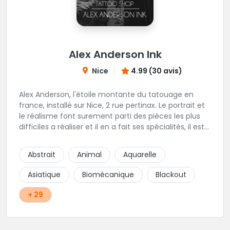
Alex Anderson Ink
Nice
4.99 (30 avis)
Alex Anderson, l'étoile montante du tatouage en
france, installé sur Nice, 2 rue pertinax. Le portrait et
le réalisme font surement parti des pièces les plus
difficiles a réaliser et il en a fait ses spécialités, il est
donc tout autant capable de faire du réalisme, du
religieux ou du chicanos. Romain son frère sera vous
Abstrait
Animal
Aquarelle
combler par sa finesse pour des pièces comme le
mandala, l'ornemental ou la calligraphie pour le
Asiatique
Biomécanique
Blackout
bonheur des futurs tatoués. Il y a aussi Léa, Maureen,
Fat, Tom, Sento, Lily, des artistes hors normes. Il n'y a
+ 29
qu'à regarder les pièces sélectionnées ici pour
comprendre à qui l'on à affaire. Ambiance
décontractée et très professionnelle.