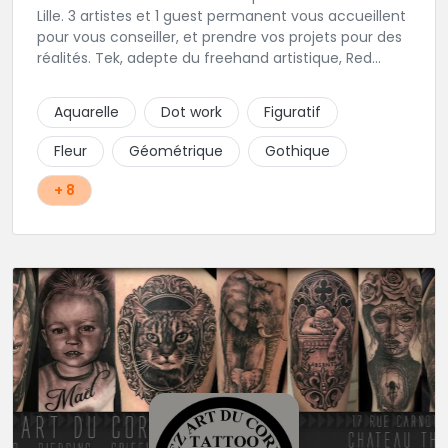
Lille. 3 artistes et 1 guest permanent vous accueillent
pour vous conseiller, et prendre vos projets pour des
réalités. Tek, adepte du freehand artistique, Red
Raven orienté Geometric & Pattern, Adrian Rose
amoureux du Blackwork et If.Tattoo maitrise des
Aquarelle
Dot work
Figuratif
couleurs et du pop-art.
Fleur
Géométrique
Gothique
+ 8