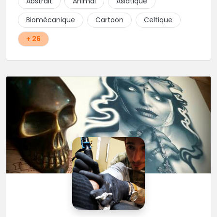
Abstrait
Animal
Asiatique
school, fantasy ou encore réaliste, Niko, Anthony,
Cody et les nombreux Guest seront adapter vos
Biomécanique
Cartoon
Celtique
idées en tatouages uniques et créatifs.
+ 26