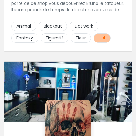
porte de ce shop vous découvrirez Bruno le tatoueur.
Il saura prendre le temps de discuter avec vous de
votre projet de tatouage. N'hésitez pas à lui envoyer
un message ou à l'appeler.
Animal
Blackout
Dot work
Fantasy
Figuratif
Fleur
+ 4