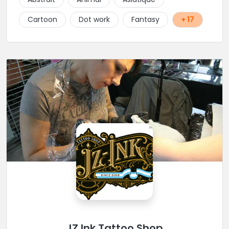
sont plus de dix ans d’amitié et de confiance qui
sont mises au service de l’art
Cartoon
Dot work
Fantasy
+ 17
JZ Ink Tattoo Shop