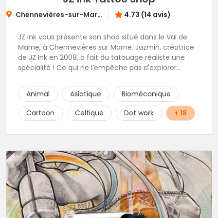
Chennevières-sur-Marne
4.73 (14 avis)
JZ Ink vous présente son shop situé dans le Val de
Marne, à Chennevières sur Marne. Jazmin, créatrice
de JZ Ink en 2008, a fait du tatouage réaliste une
spécialité ! Ce qui ne l’empêche pas d'explorer
d'autres univers en gardant toujours la même
finesse dans ses traits. A ses côtés, ses acolytes Otis
Animal
Asiatique
Biomécanique
& Scylla sauront donner vie a vos projets
personnalisés et s'épanouissent dans un style
Cartoon
Celtique
Dot work
+ 18
mêlant japonais, cartoon et illustrations. Sur place et
sans RDV vous pourrez rencontrer Kristina notre
pierceuse Une équipe complémentaire et drôlement
sympathique !