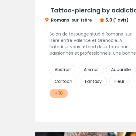
Tattoo-piercing by addicti
Romans-sur-Isère
5.0 (1 avis)
Salon de tatouage situé à Romans-sur-
Isère entre Valence et Grenoble. A
l'intérieur vous attend deux tatoueurs
passionnés et professionnels. Une bonne
ambiance émane naturellement de ce
shop en compagnie de Angéline et Ludo
Abstrait
Animal
Aquarelle
Cartoon
Fantasy
Fleur
+ 10