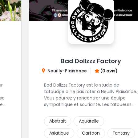
Bad Dollzzz Factory
Neuilly-Plaisance
(0 avis)
ur
Bad Dollzzz Factory est le studio de
tatouage à ne pas rater à Neuilly Plaisance.
Vous pourrez y rencontrer une équipe
e.
sympathique et souriante. Les tatoueurs
ont une préfèrence pour ces styles de
la
projets : new school, semi-réaliste, manga-
Abstrait
Aquarelle
pop culture et traits fins. Foncez !
Asiatique
Cartoon
Fantasy
e