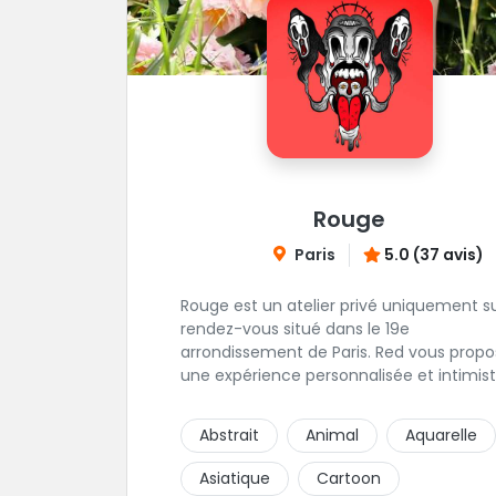
Rouge
Paris
5.0 (37 avis)
Rouge est un atelier privé uniquement s
rendez-vous situé dans le 19e
arrondissement de Paris. Red vous propose
une expérience personnalisée et intimist
"Mais, dis nous, pourquoi un atelier privé
?"C'est simple, cela permet de proposer 
Abstrait
Animal
Aquarelle
même qualité de service à tous les
tatoué(e)s. L'intérêt est de prendre son
Asiatique
Cartoon
temps, faire les bons choix, et toujours s