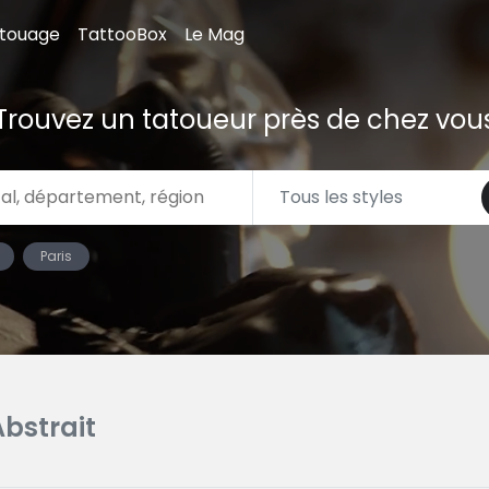
atouage
TattooBox
Le Mag
Trouvez un tatoueur près de chez vou
Paris
Abstrait