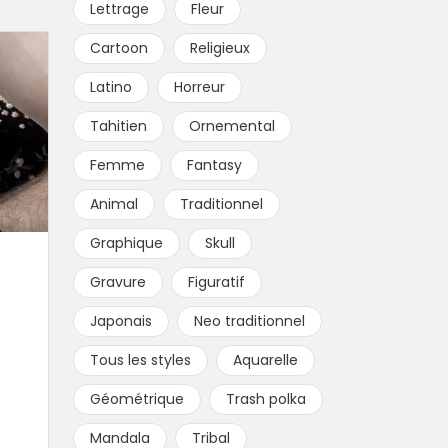
Lettrage
Fleur
Cartoon
Religieux
Latino
Horreur
Tahitien
Ornemental
Femme
Fantasy
Animal
Traditionnel
Graphique
Skull
Gravure
Figuratif
Japonais
Neo traditionnel
Tous les styles
Aquarelle
Géométrique
Trash polka
Mandala
Tribal