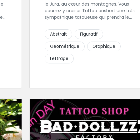
le Jura, au cœur des montagnes. Vous
pourrez y croiser Tattoo anshort une très
les
sympathique tatoueuse qui prendra le
est
temps de discuter de votre projet de
tattoo. Tattooanshort c'est l’occasion
Abstrait
Figuratif
parfaite pour se faire piquer la peau à la
 sa
montagne ! Elle maîtrise les lettrages et les
Géométrique
Graphique
aplats de noir. N’hésitez pas à la contacter
pour lui soumettre votre projet.
Lettrage
r
ce