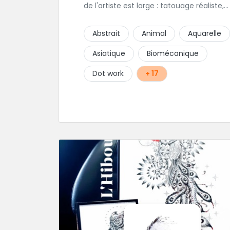
de l'artiste est large : tatouage réaliste,
tatouage asiatique ou en core tatouage
figuratif. Tout est question d'échange p
Abstrait
Animal
Aquarelle
construire un projet qui vous ressemble.
Asiatique
Biomécanique
Dot work
+ 17