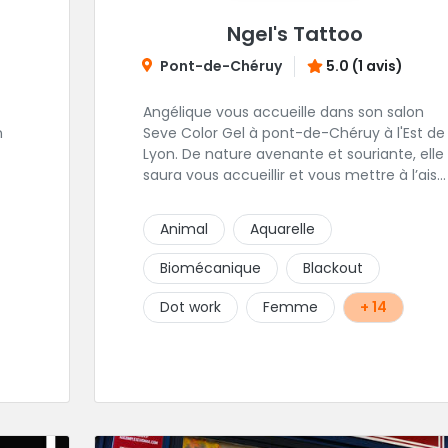
Ngel's Tattoo
Pont-de-Chéruy
5.0 (1 avis)
Angélique vous accueille dans son salon
n
Seve Color Gel à pont-de-Chéruy à l'Est de
Lyon. De nature avenante et souriante, elle
saura vous accueillir et vous mettre à l’aise
pour l’ensemble de vos projets. Son style
très fin lui permet de réaliser tous types de
Animal
Aquarelle
tatouages allant des calligraphies, motifs
floraux au réalisme.
Biomécanique
Blackout
Dot work
Femme
+ 14