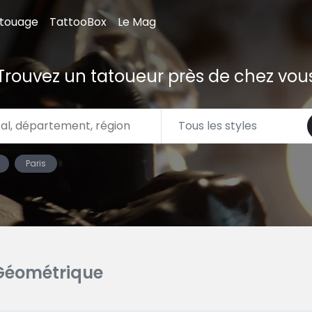
atouage
TattooBox
Le Mag
Trouvez un tatoueur près de chez vou
Paris
Géométrique