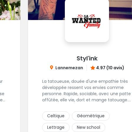
Styl'ink
Lannemezan
4.97 (10 avis)
ur
La tatoueuse, douée d'une empathie très
développée ressent vos envies comme
personne. Rapide, sociable, avec une patte
e.
affûtée, elle vie, dort et mange tatouage.
Quoi de mieux pour réaliser et partager ses
la
projets ?
Celtique
Géométrique
Lettrage
New school
e