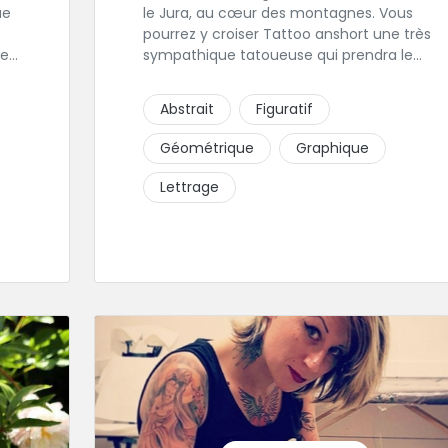
le Jura, au cœur des montagnes. Vous
pourrez y croiser Tattoo anshort une très
les
sympathique tatoueuse qui prendra le
est
temps de discuter de votre projet de
tattoo. Tattooanshort c'est l’occasion
Abstrait
Figuratif
parfaite pour se faire piquer la peau à la
 sa
montagne ! Elle maîtrise les lettrages et les
Géométrique
Graphique
aplats de noir. N’hésitez pas à la contacter
pour lui soumettre votre projet.
Lettrage
r
ce