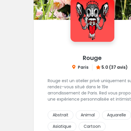
Rouge
Paris
5.0 (37 avis)
Rouge est un atelier privé uniquement s
rendez-vous situé dans le 19e
arrondissement de Paris. Red vous propose
une expérience personnalisée et intimist
"Mais, dis nous, pourquoi un atelier privé
?"C'est simple, cela permet de proposer 
Abstrait
Animal
Aquarelle
même qualité de service à tous les
tatoué(e)s. L'intérêt est de prendre son
Asiatique
Cartoon
temps, faire les bons choix, et toujours s