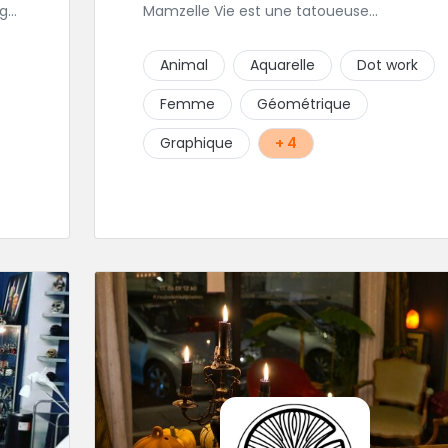
age
Mamzelle Vie est une tatoueuse
.
talentueuse que vous pouvez consulter les
e
yeux fermés ! Une excellente adresse !
Animal
Aquarelle
Dot work
Femme
Géométrique
Graphique
+ 4