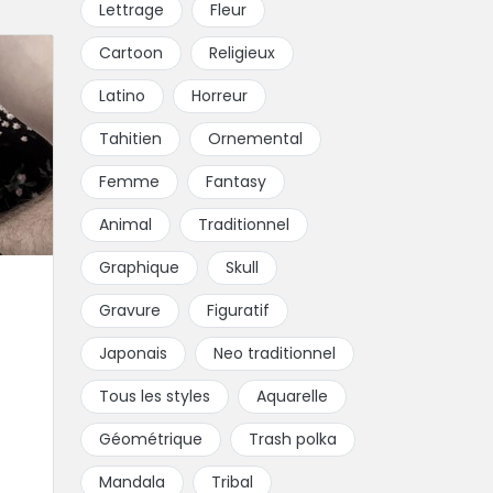
Lettrage
Fleur
Cartoon
Religieux
Latino
Horreur
Tahitien
Ornemental
Femme
Fantasy
Animal
Traditionnel
Graphique
Skull
Gravure
Figuratif
Japonais
Neo traditionnel
Tous les styles
Aquarelle
Géométrique
Trash polka
Mandala
Tribal