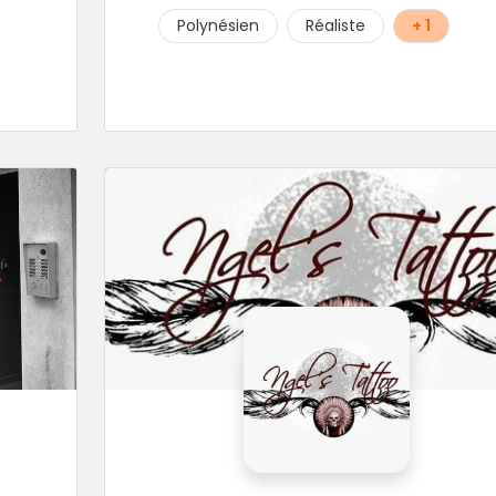
ne
Polynésien
Réaliste
+ 1
t
e