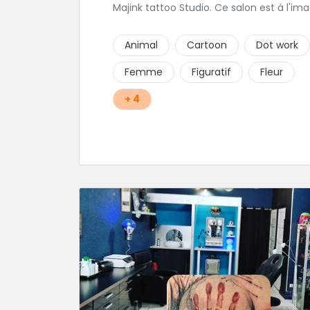
Majink tattoo Studio. Ce salon est à l'im
de sa région, raffiné, calme et chalereux
Manu vous y attend et sera enchanté d
Animal
Cartoon
Dot work
vous faire découvrir son super shop !
Femme
Figuratif
Fleur
+ 4