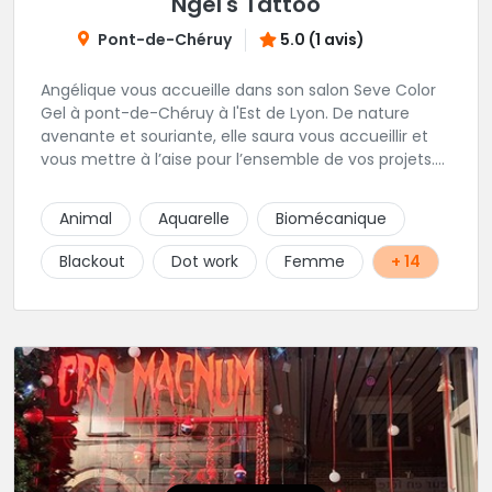
Ngel's Tattoo
Pont-de-Chéruy
5.0 (1 avis)
Angélique vous accueille dans son salon Seve Color
Gel à pont-de-Chéruy à l'Est de Lyon. De nature
avenante et souriante, elle saura vous accueillir et
vous mettre à l’aise pour l’ensemble de vos projets.
Son style très fin lui permet de réaliser tous types de
tatouages allant des calligraphies, motifs floraux au
Animal
Aquarelle
Biomécanique
réalisme.
Blackout
Dot work
Femme
+ 14