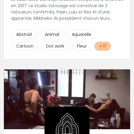
en 2017. Le studio tatouage est constitué de 3
tatoueurs confirmés, Paøn, Lulu et Røz et d’une
apprentie, Rikkineko. Ils possèdent chacun leurs
univers ce qui permet à chaque personne
souhaitant se faire tatouer de pouvoir construire un
Abstrait
Animal
Aquarelle
projet entièrement personnalisé. Une pierceuse est
présente en Guest environ une semaine par mois au
Cartoon
Dot work
Fleur
+ 11
salon.