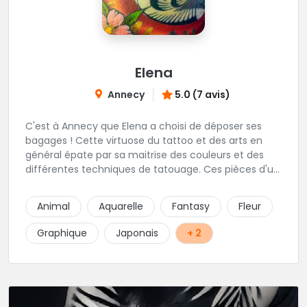
Elena
Annecy
5.0 (7 avis)
C'est à Annecy que Elena a choisi de déposer ses
bagages ! Cette virtuose du tattoo et des arts en
général épate par sa maitrise des couleurs et des
différentes techniques de tatouage. Ces pièces d'un
réalisme saisissant portent sa marque de fabrique :
On vient de très loin pour se faire tatouer par cette
Animal
Aquarelle
Fantasy
Fleur
artiste ! N'hésitez pas à la contacter par téléphone:
0648079720 ou messages sur Instagram ou
Graphique
Japonais
+ 2
Facebook.