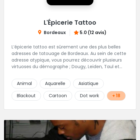
L'Épicerie Tattoo
Bordeaux
5.0 (12 avis)
L’épicerie tattoo est sûrement une des plus belles
adresses de tatouage de Bordeaux. Au sein de cette
adresse atypique, vous pourrez découvrir plusieurs
virtuoses du démographe ; Dougy, Leïden, Taul et
Laura Stone. Dans une ambiance traditionnelle, bon
enfant et sympathique, vous pourrez demander
Animal
Aquarelle
Asiatique
conseil pour votre tattoo. N'hésitez plus une seconde
pour rencontrer cette belle équipe !
Blackout
Cartoon
Dot work
+ 18