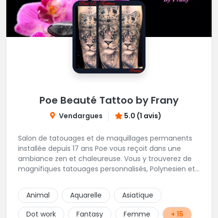
Poe Beauté Tattoo by Frany
Vendargues
5.0 (1 avis)
Salon de tatouages et de maquillages permanents
installée depuis 17 ans Poe vous reçoit dans une
ambiance zen et chaleureuse. Vous y trouverez de
magnifiques tatouages personnalisés, Polynesien et
tous styles, mais aussi des maquillages
permanents/artistiques ainsi que des prestations de
Animal
Aquarelle
Asiatique
Piercings.
Dot work
Fantasy
Femme
+ 15