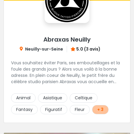
Abraxas Neuilly
Neuilly-sur-Seine
5.0 (3 avis)
Vous souhaitez éviter Paris, ses embouteillages et la
foule des grands jours ? Alors vous voilà à la bonne
adresse. En plein coeur de Neuilly, le petit frère du
célèbre studio parisien Abraxas vous accueille en
plein coeur de Neuilly. Les tatoueurs résidents sont
triés sur le volet pour vous offrir un large choix de
Animal
Asiatique
Celtique
styles avec une qualité et une créativité
irréprochables.
Fantasy
Figuratif
Fleur
+ 3