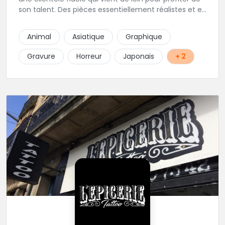
son talent. Des pièces essentiellement réalistes et en
noir gris y sont élaborées avec brio. Vous ne trouvez
pas l'adresse? C'est normal, Hervé préfère que vous
Animal
Asiatique
Graphique
l'appeliez avant de passer au studio... pour éviter les
moment de rush. Une adresse secrète donc...mais
Gravure
Horreur
Japonais
+ 2
excellente.