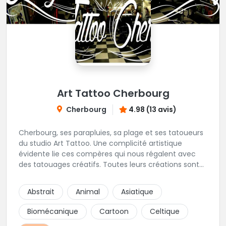
Art Tattoo Cherbourg
Cherbourg
4.98 (13 avis)
Cherbourg, ses parapluies, sa plage et ses tatoueurs
du studio Art Tattoo. Une complicité artistique
évidente lie ces compères qui nous régalent avec
des tatouages créatifs. Toutes leurs créations sont
uniques et réalisées dans le respect des règles
d'hygiène les plus strictes. Du new-school, du old
Abstrait
Animal
Asiatique
school, fantasy ou encore réaliste, Niko, Anthony,
Cody et les nombreux Guest seront adapter vos
Biomécanique
Cartoon
Celtique
idées en tatouages uniques et créatifs.