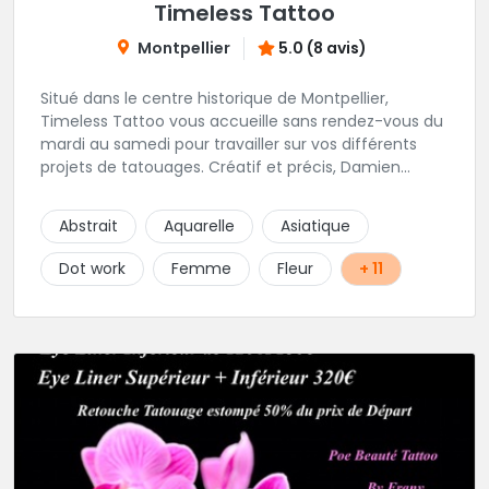
Timeless Tattoo
Montpellier
5.0 (8 avis)
Situé dans le centre historique de Montpellier,
Timeless Tattoo vous accueille sans rendez-vous du
mardi au samedi pour travailler sur vos différents
projets de tatouages. Créatif et précis, Damien
travaille dans la bonne humeur et avec une hygiène
sans failles. Spécialisé dans le tatouage traditionnel,
Abstrait
Aquarelle
Asiatique
old school, mais également à l'aise dans la
réalisation de pièces de styles différents : Dotwork,
Dot work
Femme
Fleur
+ 11
Japonais, Graphique, mandala .. N'hésitez pas à le
contacter !