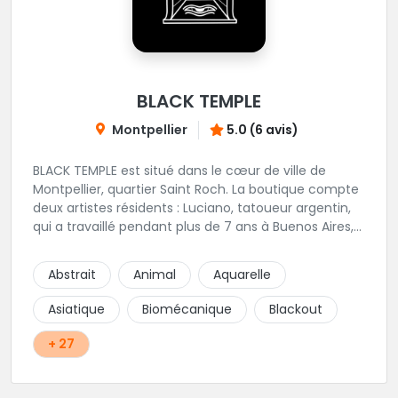
BLACK TEMPLE
Montpellier
5.0 (6 avis)
BLACK TEMPLE est situé dans le cœur de ville de
Montpellier, quartier Saint Roch. La boutique compte
deux artistes résidents : Luciano, tatoueur argentin,
qui a travaillé pendant plus de 7 ans à Buenos Aires,
avant de venir s'installer en France en 2014. Et, Jaxar,
qui a travaillé dans plusieurs boutiques de la ville
Abstrait
Animal
Aquarelle
avant de rejoindre notre équipe. La boutique
accueille plusieurs artistes tatoueurs en tant que
Asiatique
Biomécanique
Blackout
guests tout au long de l'année afin de proposer
d'autres styles.
+ 27