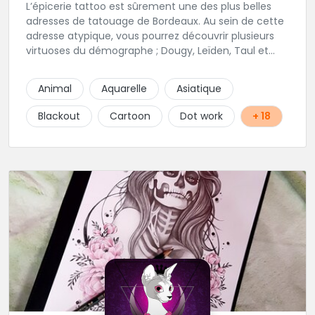
L’épicerie tattoo est sûrement une des plus belles
adresses de tatouage de Bordeaux. Au sein de cette
adresse atypique, vous pourrez découvrir plusieurs
virtuoses du démographe ; Dougy, Leïden, Taul et
Laura Stone. Dans une ambiance traditionnelle, bon
enfant et sympathique, vous pourrez demander
Animal
Aquarelle
Asiatique
conseil pour votre tattoo. N'hésitez plus une seconde
pour rencontrer cette belle équipe !
Blackout
Cartoon
Dot work
+ 18