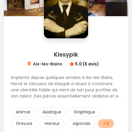
Kissypik
Aix-les-Bains
5.0 (6 avis)
Implanté depuis quelques années a Aix-les-Bains,
Hervé le tatoueur de Kissypik a réussi à construire
une clientèle fidèle qui vient de loin pour profiter de
son talent. Des pièces essentiellement réalistes et en
noir gris y sont élaborées avec brio. Vous ne trouvez
pas l'adresse? C'est normal, Hervé préfère que vous
Animal
Asiatique
Graphique
l'appeliez avant de passer au studio... pour éviter les
moment de rush. Une adresse secrète donc...mais
Gravure
Horreur
Japonais
+ 2
excellente.