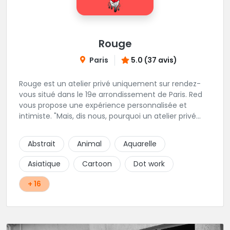
Rouge
Paris
5.0 (37 avis)
Rouge est un atelier privé uniquement sur rendez-
vous situé dans le 19e arrondissement de Paris. Red
vous propose une expérience personnalisée et
intimiste. "Mais, dis nous, pourquoi un atelier privé
?"C'est simple, cela permet de proposer la même
qualité de service à tous les tatoué(e)s. L'intérêt est
Abstrait
Animal
Aquarelle
de prendre son temps, faire les bons choix, et
toujours se donner à 1000 %. Sans oublier, une
Asiatique
Cartoon
Dot work
hygiène irréprochable. La bonne humeur, l'échange,
le respect, faire un travail personnalisé et toujours de
+ 16
qualité, sont les mots d'ordre dans cet atelier. " Si
vous ne me croyez pas, venez tester ? 😉"