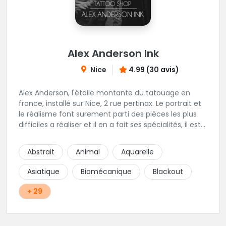
Alex Anderson Ink
Nice
4.99 (30 avis)
Alex Anderson, l'étoile montante du tatouage en
france, installé sur Nice, 2 rue pertinax. Le portrait et
le réalisme font surement parti des pièces les plus
difficiles a réaliser et il en a fait ses spécialités, il est
donc tout autant capable de faire du réalisme, du
religieux ou du chicanos. Romain son frère sera vous
Abstrait
Animal
Aquarelle
combler par sa finesse pour des pièces comme le
mandala, l'ornemental ou la calligraphie pour le
Asiatique
Biomécanique
Blackout
bonheur des futurs tatoués. Il y a aussi Léa, Maureen,
Fat, Tom, Sento, Lily, des artistes hors normes. Il n'y a
+ 29
qu'à regarder les pièces sélectionnées ici pour
comprendre à qui l'on à affaire. Ambiance
décontractée et très professionnelle.