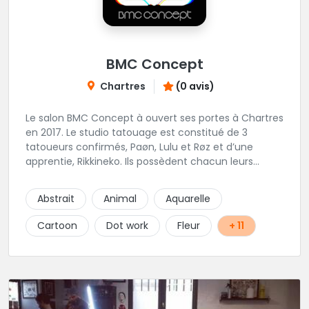
BMC Concept
Chartres
(0 avis)
Le salon BMC Concept à ouvert ses portes à Chartres
en 2017. Le studio tatouage est constitué de 3
tatoueurs confirmés, Paøn, Lulu et Røz et d’une
apprentie, Rikkineko. Ils possèdent chacun leurs
univers ce qui permet à chaque personne
souhaitant se faire tatouer de pouvoir construire un
Abstrait
Animal
Aquarelle
projet entièrement personnalisé. Une pierceuse est
présente en Guest environ une semaine par mois au
Cartoon
Dot work
Fleur
+ 11
salon.