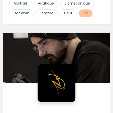
choix de bijoux et uniquement dans des matières
Abstrait
Asiatique
Biomécanique
biocompatibles! Vous le trouverez à Saint-Gilles les
Bains...les doigts de pieds en éventail...
Dot work
Femme
Fleur
+ 9