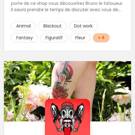
porte de ce shop vous découvrirez Bruno le tatoueur.
Il saura prendre le temps de discuter avec vous de
votre projet de tatouage. N'hésitez pas à lui envoyer
un message ou à l'appeler.
Animal
Blackout
Dot work
Fantasy
Figuratif
Fleur
+ 4