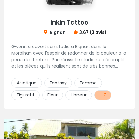
inkin Tattoo
Bignan
3.67 (3 avis)
Gwenn a ouvert son studio à Bignan dans le
Morbihan avec l'espoir de redonner de la couleur a la
peau des bretons. Pari réussi. Le studio ne désemplit
et les pièces qu'ils réalisent sont de très bonnes
factures. N'hésitez pas à faire appel a ces soins pour
tout type de projet, son style est éclectique et vous
Asiatique
Fantasy
Femme
serez bien réussi par le tatoueur en personne.
Figuratif
Fleur
Horreur
+ 7