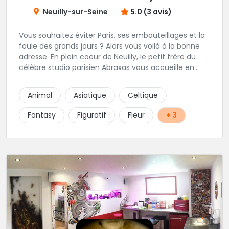
Neuilly-sur-Seine
5.0 (3 avis)
Vous souhaitez éviter Paris, ses embouteillages et la
foule des grands jours ? Alors vous voilà à la bonne
adresse. En plein coeur de Neuilly, le petit frère du
célèbre studio parisien Abraxas vous accueille en
plein coeur de Neuilly. Les tatoueurs résidents sont
triés sur le volet pour vous offrir un large choix de
Animal
Asiatique
Celtique
styles avec une qualité et une créativité
irréprochables.
Fantasy
Figuratif
Fleur
+ 3