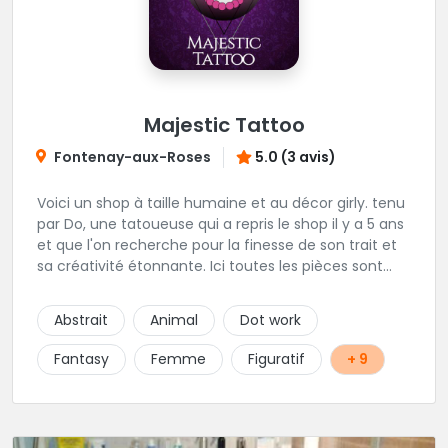
Majestic Tattoo
Fontenay-aux-Roses
5.0 (3 avis)
Voici un shop à taille humaine et au décor girly. tenu
par Do, une tatoueuse qui a repris le shop il y a 5 ans
et que l'on recherche pour la finesse de son trait et
sa créativité étonnante. Ici toutes les pièces sont
uniques, détaillées et réalisées à la demande du
client. Les séances de tatouage se font en musique
Abstrait
Animal
Dot work
et dans une ambiance décontractée.
Fantasy
Femme
Figuratif
+ 9