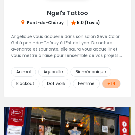
Ngel's Tattoo
Pont-de-Chéruy
5.0 (1 avis)
Angélique vous accueille dans son salon Seve Color
Gel à pont-de-Chéruy à l'Est de Lyon. De nature
avenante et souriante, elle saura vous accueillir et
vous mettre à l’aise pour l’ensemble de vos projets.
Son style très fin lui permet de réaliser tous types de
tatouages allant des calligraphies, motifs floraux au
Animal
Aquarelle
Biomécanique
réalisme.
Blackout
Dot work
Femme
+ 14