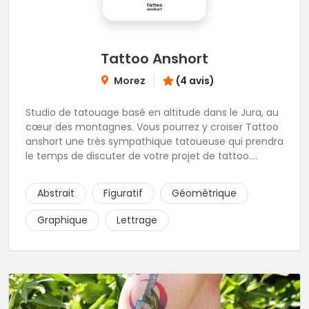
Tattoo Anshort
Morez
(4 avis)
Studio de tatouage basé en altitude dans le Jura, au
cœur des montagnes. Vous pourrez y croiser Tattoo
anshort une très sympathique tatoueuse qui prendra
le temps de discuter de votre projet de tattoo.
Tattooanshort c'est l’occasion parfaite pour se faire
piquer la peau à la montagne ! Elle maîtrise les
Abstrait
Figuratif
Géométrique
lettrages et les aplats de noir. N’hésitez pas à la
contacter pour lui soumettre votre projet.
Graphique
Lettrage