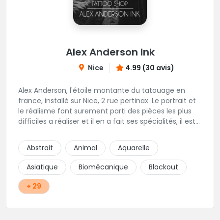
Alex Anderson Ink
Nice
4.99 (30 avis)
Alex Anderson, l'étoile montante du tatouage en
france, installé sur Nice, 2 rue pertinax. Le portrait et
le réalisme font surement parti des pièces les plus
difficiles a réaliser et il en a fait ses spécialités, il est
donc tout autant capable de faire du réalisme, du
religieux ou du chicanos. Romain son frère sera vous
Abstrait
Animal
Aquarelle
combler par sa finesse pour des pièces comme le
mandala, l'ornemental ou la calligraphie pour le
Asiatique
Biomécanique
Blackout
bonheur des futurs tatoués. Il y a aussi Léa, Maureen,
Fat, Tom, Sento, Lily, des artistes hors normes. Il n'y a
+ 29
qu'à regarder les pièces sélectionnées ici pour
comprendre à qui l'on à affaire. Ambiance
décontractée et très professionnelle.