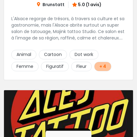
Brunstatt
5.0 (1 avis)
L'Alsace regorge de trésors, à travers sa culture et sa
gastronomie, mais l'Alsace abrite surtout un super
salon de tatouage, Majink tattoo Studio. Ce salon est
à l'image de sa région, raffiné, calme et chalereux.
Manu vous y attend et sera enchanté de vous faire
découvrir son super shop !
Animal
Cartoon
Dot work
Femme
Figuratif
Fleur
+ 4