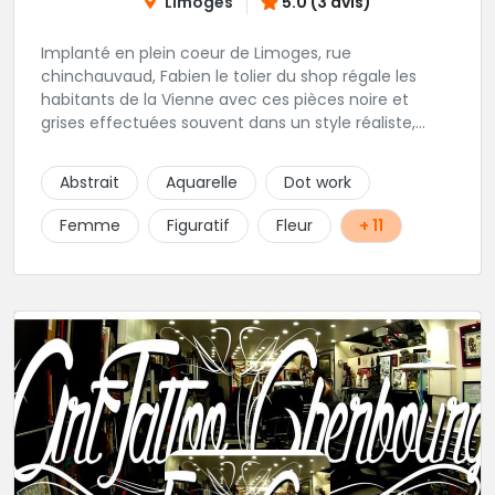
Limoges
5.0 (3 avis)
Implanté en plein coeur de Limoges, rue
chinchauvaud, Fabien le tolier du shop régale les
habitants de la Vienne avec ces pièces noire et
grises effectuées souvent dans un style réaliste,
parfois graphique. Il y a peu de styles que ne maitrise
pas cet excellent tatoueur. Le studio a été pensé
Abstrait
Aquarelle
Dot work
pour vous mettre à l'aise dés votre entrée, accueil,
décor, sourire et bien sur, une hygiène irréprochable.
Femme
Figuratif
Fleur
+ 11
Une très belle adresse dans cette belle ville de
Limoges.