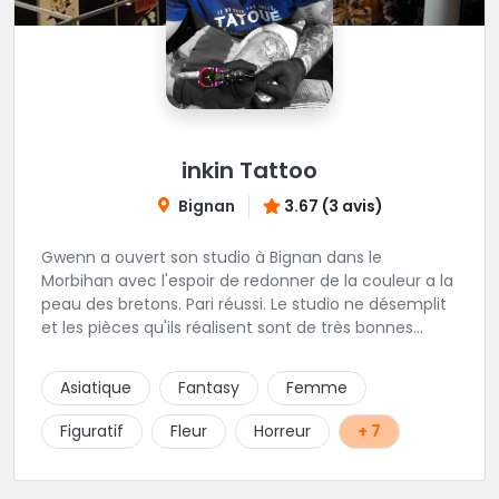
inkin Tattoo
Bignan
3.67 (3 avis)
Gwenn a ouvert son studio à Bignan dans le
Morbihan avec l'espoir de redonner de la couleur a la
peau des bretons. Pari réussi. Le studio ne désemplit
et les pièces qu'ils réalisent sont de très bonnes
factures. N'hésitez pas à faire appel a ces soins pour
tout type de projet, son style est éclectique et vous
Asiatique
Fantasy
Femme
serez bien réussi par le tatoueur en personne.
Figuratif
Fleur
Horreur
+ 7