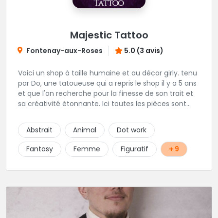
Majestic Tattoo
Fontenay-aux-Roses
5.0 (3 avis)
Voici un shop à taille humaine et au décor girly. tenu
par Do, une tatoueuse qui a repris le shop il y a 5 ans
et que l'on recherche pour la finesse de son trait et
sa créativité étonnante. Ici toutes les pièces sont
uniques, détaillées et réalisées à la demande du
client. Les séances de tatouage se font en musique
Abstrait
Animal
Dot work
et dans une ambiance décontractée.
Fantasy
Femme
Figuratif
+ 9