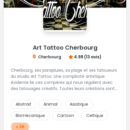
Art Tattoo Cherbourg
Cherbourg
4.98 (13 avis)
Cherbourg, ses parapluies, sa plage et ses tatoueurs
du studio Art Tattoo. Une complicité artistique
évidente lie ces compères qui nous régalent avec
des tatouages créatifs. Toutes leurs créations sont
uniques et réalisées dans le respect des règles
d'hygiène les plus strictes. Du new-school, du old
Abstrait
Animal
Asiatique
school, fantasy ou encore réaliste, Niko, Anthony,
Cody et les nombreux Guest seront adapter vos
Biomécanique
Cartoon
Celtique
idées en tatouages uniques et créatifs.
+ 26