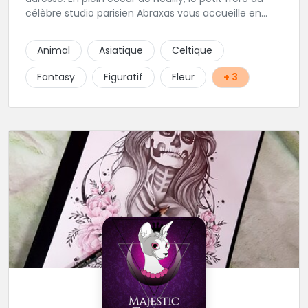
célèbre studio parisien Abraxas vous accueille en
plein coeur de Neuilly. Les tatoueurs résidents sont
triés sur le volet pour vous offrir un large choix de
Animal
Asiatique
Celtique
styles avec une qualité et une créativité
irréprochables.
Fantasy
Figuratif
Fleur
+ 3