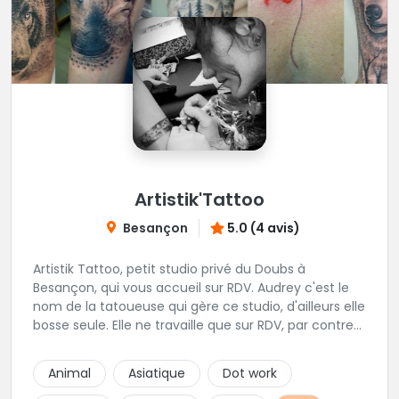
Artistik'Tattoo
Besançon
5.0 (4 avis)
Artistik Tattoo, petit studio privé du Doubs à
Besançon, qui vous accueil sur RDV. Audrey c'est le
nom de la tatoueuse qui gère ce studio, d'ailleurs elle
bosse seule. Elle ne travaille que sur RDV, par contre
elle prend beaucoup de temps pour vos projets,
petits ou grands. Son truc, c'est que tant que ça ne
Animal
Asiatique
Dot work
"match" pas, tu ne seras pas satisfait, du coup elle