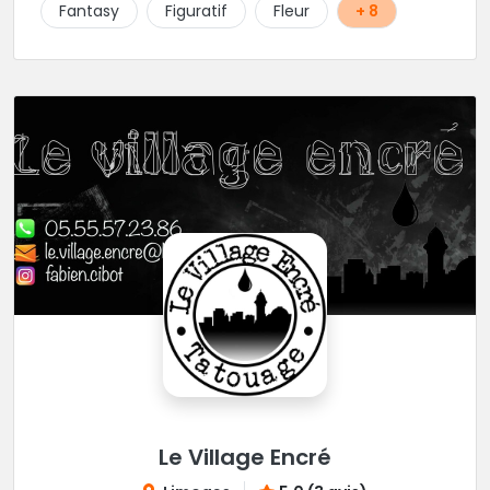
écoute beaucoup pour aboutir au projet parfait.
Fantasy
Figuratif
Fleur
+ 8
Projets qui sont toujours uniques d'ailleurs.
Rappelons-le, elle est au max niveau hygiène et
propreté, alors si vous êtes dans le coin, n'hésitez
pas.
Le Village Encré