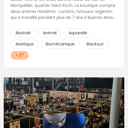
Montpellier, quartier Saint Roch. La boutique compte
deux artistes résidents : Luciano, tatoueur argentin,
qui a travaillé pendant plus de 7 ans à Buenos Aires,
avant de venir s'installer en France en 2014. Et, Jaxar,
qui a travaillé dans plusieurs boutiques de la ville
Abstrait
Animal
Aquarelle
avant de rejoindre notre équipe. La boutique
accueille plusieurs artistes tatoueurs en tant que
Asiatique
Biomécanique
Blackout
guests tout au long de l'année afin de proposer
d'autres styles.
+ 27