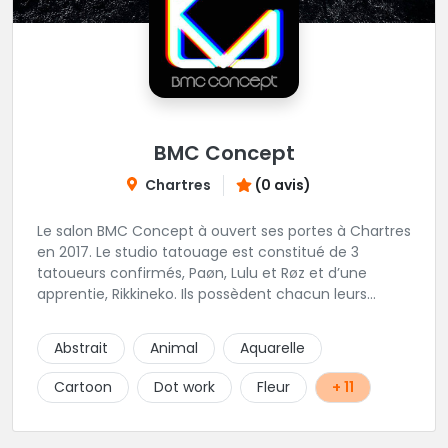
BMC Concept
Chartres
(0 avis)
Le salon BMC Concept à ouvert ses portes à Chartres
en 2017. Le studio tatouage est constitué de 3
tatoueurs confirmés, Paøn, Lulu et Røz et d’une
apprentie, Rikkineko. Ils possèdent chacun leurs
univers ce qui permet à chaque personne
souhaitant se faire tatouer de pouvoir construire un
Abstrait
Animal
Aquarelle
projet entièrement personnalisé. Une pierceuse est
présente en Guest environ une semaine par mois au
Cartoon
Dot work
Fleur
+ 11
salon.