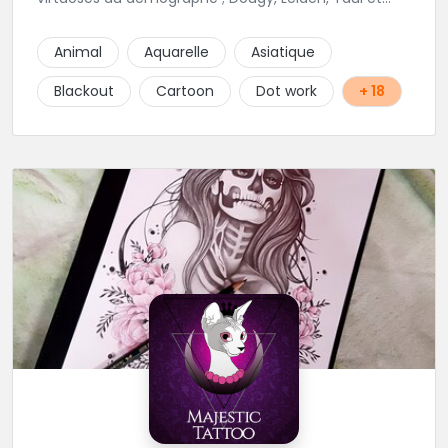
Laura Stone. Dans une ambiance traditionnelle, bon
enfant et sympathique, vous pourrez demander
Animal
Aquarelle
Asiatique
conseil pour votre tattoo. N'hésitez plus une seconde
pour rencontrer cette belle équipe !
Blackout
Cartoon
Dot work
+ 18