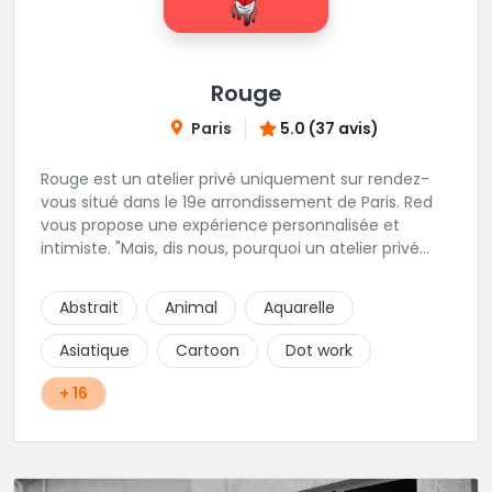
Rouge
Paris
5.0 (37 avis)
Rouge est un atelier privé uniquement sur rendez-
vous situé dans le 19e arrondissement de Paris. Red
vous propose une expérience personnalisée et
intimiste. "Mais, dis nous, pourquoi un atelier privé
?"C'est simple, cela permet de proposer la même
qualité de service à tous les tatoué(e)s. L'intérêt est
Abstrait
Animal
Aquarelle
de prendre son temps, faire les bons choix, et
toujours se donner à 1000 %. Sans oublier, une
Asiatique
Cartoon
Dot work
hygiène irréprochable. La bonne humeur, l'échange,
le respect, faire un travail personnalisé et toujours de
+ 16
qualité, sont les mots d'ordre dans cet atelier. " Si
vous ne me croyez pas, venez tester ? 😉"