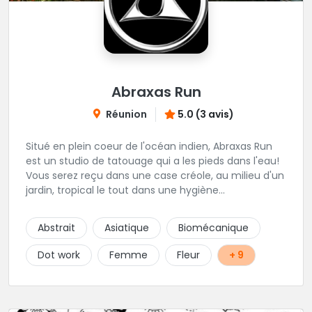
Abraxas Run
Réunion
5.0 (3 avis)
Situé en plein coeur de l'océan indien, Abraxas Run
est un studio de tatouage qui a les pieds dans l'eau!
Vous serez reçu dans une case créole, au milieu d'un
jardin, tropical le tout dans une hygiène
irréprochable! Vous trouverez également un large
choix de bijoux et uniquement dans des matières
Abstrait
Asiatique
Biomécanique
biocompatibles! Vous le trouverez à Saint-Gilles les
Bains...les doigts de pieds en éventail...
Dot work
Femme
Fleur
+ 9