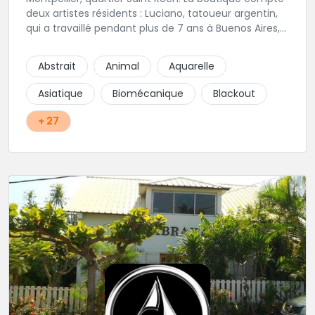
deux artistes résidents : Luciano, tatoueur argentin,
qui a travaillé pendant plus de 7 ans à Buenos Aires,
avant de venir s'installer en France en 2014. Et, Jaxar,
qui a travaillé dans plusieurs boutiques de la ville
Abstrait
Animal
Aquarelle
avant de rejoindre notre équipe. La boutique
accueille plusieurs artistes tatoueurs en tant que
Asiatique
Biomécanique
Blackout
guests tout au long de l'année afin de proposer
d'autres styles.
+ 27