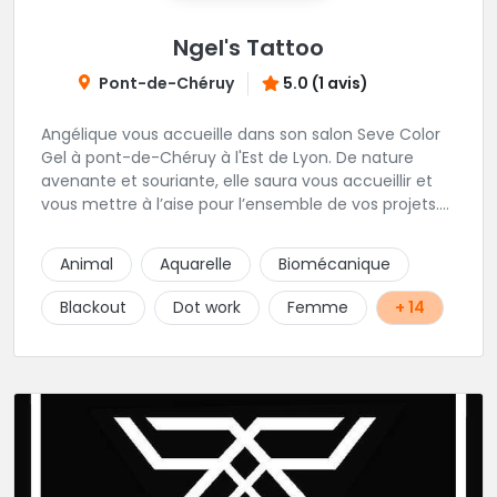
Ngel's Tattoo
Pont-de-Chéruy
5.0 (1 avis)
Angélique vous accueille dans son salon Seve Color
Gel à pont-de-Chéruy à l'Est de Lyon. De nature
avenante et souriante, elle saura vous accueillir et
vous mettre à l’aise pour l’ensemble de vos projets.
Son style très fin lui permet de réaliser tous types de
tatouages allant des calligraphies, motifs floraux au
Animal
Aquarelle
Biomécanique
réalisme.
Blackout
Dot work
Femme
+ 14