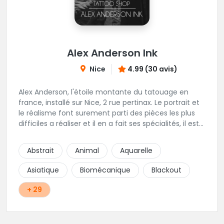
Alex Anderson Ink
Nice
4.99 (30 avis)
Alex Anderson, l'étoile montante du tatouage en
france, installé sur Nice, 2 rue pertinax. Le portrait et
le réalisme font surement parti des pièces les plus
difficiles a réaliser et il en a fait ses spécialités, il est
donc tout autant capable de faire du réalisme, du
religieux ou du chicanos. Romain son frère sera vous
Abstrait
Animal
Aquarelle
combler par sa finesse pour des pièces comme le
mandala, l'ornemental ou la calligraphie pour le
Asiatique
Biomécanique
Blackout
bonheur des futurs tatoués. Il y a aussi Léa, Maureen,
Fat, Tom, Sento, Lily, des artistes hors normes. Il n'y a
+ 29
qu'à regarder les pièces sélectionnées ici pour
comprendre à qui l'on à affaire. Ambiance
décontractée et très professionnelle.