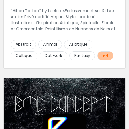
*Hibou Tattoo* by Leeloo. «Exclusivement sur R.d.v »
Atelier Privé certifié Vegan. Styles pratiqués :
Illustrations d’inspiration Asiatique, Spirituelle, Florale
et Ornementale. Pointillisme en Nuances de Noirs et
Gris avec une touche de couleur. Rdv via la page Fb
de l’Atelier :
Abstrait
Animal
Asiatique
https://www.facebook.com/HibouTattoos
Celtique
Dot work
Fantasy
+ 4