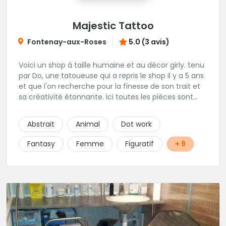
Majestic Tattoo
Fontenay-aux-Roses
5.0 (3 avis)
Voici un shop à taille humaine et au décor girly. tenu
par Do, une tatoueuse qui a repris le shop il y a 5 ans
et que l'on recherche pour la finesse de son trait et
sa créativité étonnante. Ici toutes les pièces sont
uniques, détaillées et réalisées à la demande du
client. Les séances de tatouage se font en musique
Abstrait
Animal
Dot work
et dans une ambiance décontractée.
Fantasy
Femme
Figuratif
+ 9