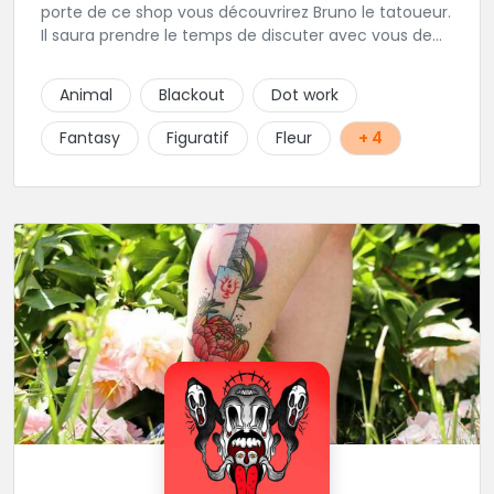
porte de ce shop vous découvrirez Bruno le tatoueur.
Il saura prendre le temps de discuter avec vous de
votre projet de tatouage. N'hésitez pas à lui envoyer
un message ou à l'appeler.
Animal
Blackout
Dot work
Fantasy
Figuratif
Fleur
+ 4