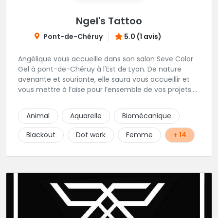
Ngel's Tattoo
Pont-de-Chéruy
5.0 (1 avis)
Angélique vous accueille dans son salon Seve Color
Gel à pont-de-Chéruy à l'Est de Lyon. De nature
avenante et souriante, elle saura vous accueillir et
vous mettre à l’aise pour l’ensemble de vos projets.
Son style très fin lui permet de réaliser tous types de
tatouages allant des calligraphies, motifs floraux au
Animal
Aquarelle
Biomécanique
réalisme.
Blackout
Dot work
Femme
+ 14