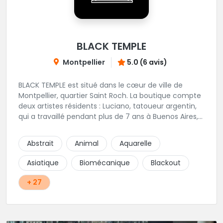
BLACK TEMPLE
Montpellier
5.0 (6 avis)
BLACK TEMPLE est situé dans le cœur de ville de
Montpellier, quartier Saint Roch. La boutique compte
deux artistes résidents : Luciano, tatoueur argentin,
qui a travaillé pendant plus de 7 ans à Buenos Aires,
avant de venir s'installer en France en 2014. Et, Jaxar,
qui a travaillé dans plusieurs boutiques de la ville
Abstrait
Animal
Aquarelle
avant de rejoindre notre équipe. La boutique
accueille plusieurs artistes tatoueurs en tant que
Asiatique
Biomécanique
Blackout
guests tout au long de l'année afin de proposer
d'autres styles.
+ 27