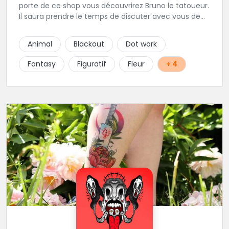
porte de ce shop vous découvrirez Bruno le tatoueur.
Il saura prendre le temps de discuter avec vous de
votre projet de tatouage. N'hésitez pas à lui envoyer
un message ou à l'appeler.
Animal
Blackout
Dot work
Fantasy
Figuratif
Fleur
+ 4