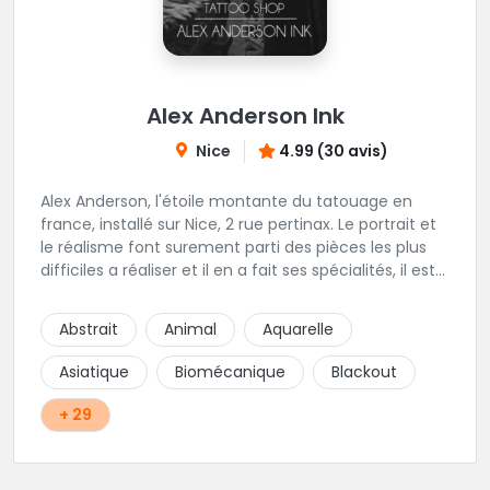
Alex Anderson Ink
Nice
4.99 (30 avis)
Alex Anderson, l'étoile montante du tatouage en
france, installé sur Nice, 2 rue pertinax. Le portrait et
le réalisme font surement parti des pièces les plus
difficiles a réaliser et il en a fait ses spécialités, il est
donc tout autant capable de faire du réalisme, du
religieux ou du chicanos. Romain son frère sera vous
Abstrait
Animal
Aquarelle
combler par sa finesse pour des pièces comme le
mandala, l'ornemental ou la calligraphie pour le
Asiatique
Biomécanique
Blackout
bonheur des futurs tatoués. Il y a aussi Léa, Maureen,
Fat, Tom, Sento, Lily, des artistes hors normes. Il n'y a
+ 29
qu'à regarder les pièces sélectionnées ici pour
comprendre à qui l'on à affaire. Ambiance
décontractée et très professionnelle.