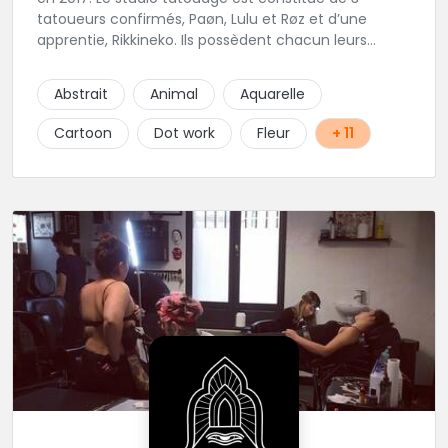
tatoueurs confirmés, Paøn, Lulu et Røz et d’une
apprentie, Rikkineko. Ils possèdent chacun leurs
univers ce qui permet à chaque personne
souhaitant se faire tatouer de pouvoir construire un
Abstrait
Animal
Aquarelle
projet entièrement personnalisé. Une pierceuse est
présente en Guest environ une semaine par mois au
Cartoon
Dot work
Fleur
+ 11
salon.