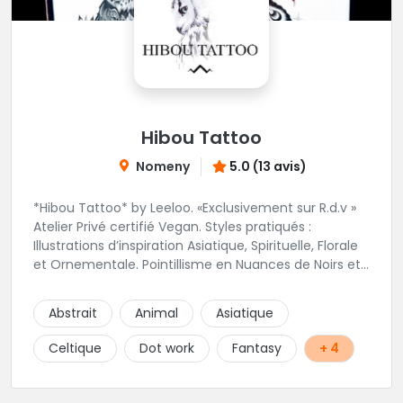
Hibou Tattoo
Nomeny
5.0 (13 avis)
*Hibou Tattoo* by Leeloo. «Exclusivement sur R.d.v »
Atelier Privé certifié Vegan. Styles pratiqués :
Illustrations d’inspiration Asiatique, Spirituelle, Florale
et Ornementale. Pointillisme en Nuances de Noirs et
Gris avec une touche de couleur. Rdv via la page Fb
de l’Atelier :
Abstrait
Animal
Asiatique
https://www.facebook.com/HibouTattoos
Celtique
Dot work
Fantasy
+ 4