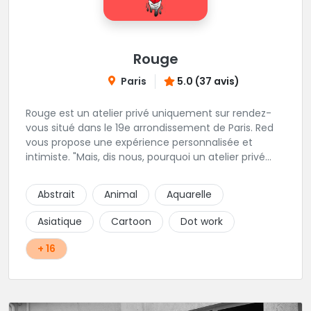
Rouge
Paris
5.0 (37 avis)
Rouge est un atelier privé uniquement sur rendez-
vous situé dans le 19e arrondissement de Paris. Red
vous propose une expérience personnalisée et
intimiste. "Mais, dis nous, pourquoi un atelier privé
?"C'est simple, cela permet de proposer la même
qualité de service à tous les tatoué(e)s. L'intérêt est
Abstrait
Animal
Aquarelle
de prendre son temps, faire les bons choix, et
toujours se donner à 1000 %. Sans oublier, une
Asiatique
Cartoon
Dot work
hygiène irréprochable. La bonne humeur, l'échange,
le respect, faire un travail personnalisé et toujours de
+ 16
qualité, sont les mots d'ordre dans cet atelier. " Si
vous ne me croyez pas, venez tester ? 😉"