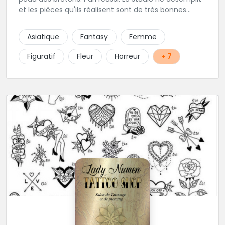
et les pièces qu'ils réalisent sont de très bonnes
factures. N'hésitez pas à faire appel a ces soins pour
tout type de projet, son style est éclectique et vous
Asiatique
Fantasy
Femme
serez bien réussi par le tatoueur en personne.
Figuratif
Fleur
Horreur
+ 7