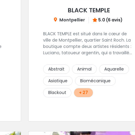
BLACK TEMPLE
Montpellier
5.0 (6 avis)
BLACK TEMPLE est situé dans le cœur de
ville de Montpellier, quartier Saint Roch. La
e
boutique compte deux artistes résidents :
Luciano, tatoueur argentin, qui a travaillé
pendant plus de 7 ans à Buenos Aires,
our
avant de venir s'installer en France en 2014.
Abstrait
Animal
Aquarelle
Et, Jaxar, qui a travaillé dans plusieurs
boutiques de la ville avant de rejoindre
Asiatique
Biomécanique
notre équipe. La boutique accueille
plusieurs artistes tatoueurs en tant que
Blackout
+ 27
guests tout au long de l'année afin de
proposer d'autres styles.