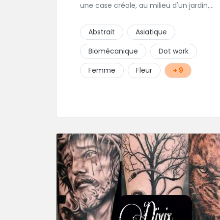
une case créole, au milieu d'un jardin,
tropical le tout dans une hygiène
irréprochable! Vous trouverez égalemen
Abstrait
Asiatique
un large choix de bijoux et uniquement
dans des matières biocompatibles! Vous
Biomécanique
Dot work
trouverez à Saint-Gilles les Bains...les doi
de pieds en éventail...
Femme
Fleur
+ 9