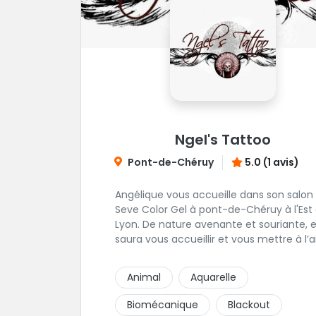
Ngel's Tattoo
Pont-de-Chéruy
5.0 (1 avis)
Angélique vous accueille dans son salon
Seve Color Gel à pont-de-Chéruy à l'Est
Lyon. De nature avenante et souriante, elle
saura vous accueillir et vous mettre à l’a
pour l’ensemble de vos projets. Son style
très fin lui permet de réaliser tous types
Animal
Aquarelle
tatouages allant des calligraphies, motif
floraux au réalisme.
Biomécanique
Blackout