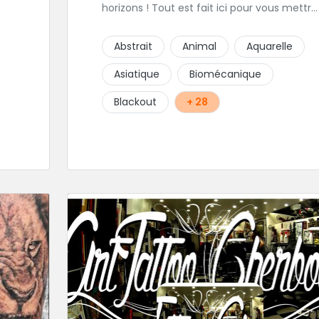
horizons ! Tout est fait ici pour vous mettre
à l'aise et placer la création au cœur du
t
projet.
Abstrait
Animal
Aquarelle
 le
Asiatique
Biomécanique
gts
Blackout
+ 28