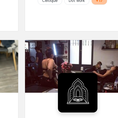
Celtique
Dot work
+ 17