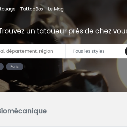
atouage
TattooBox
Le Mag
Trouvez un tatoueur près de chez vou
Paris
Biomécanique