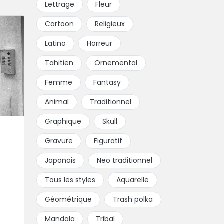
Lettrage
Fleur
Cartoon
Religieux
Latino
Horreur
Tahitien
Ornemental
Femme
Fantasy
Animal
Traditionnel
Graphique
Skull
Gravure
Figuratif
Japonais
Neo traditionnel
Tous les styles
Aquarelle
Géométrique
Trash polka
Mandala
Tribal