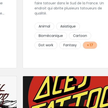
faire tatouer dans le Sud de la France. Un
endroit qui abrite plusieurs tatoueurs de
les
qualité.
est
Animal
Asiatique
 sa
Biomécanique
Cartoon
Dot work
Fantasy
+ 17
r
ce