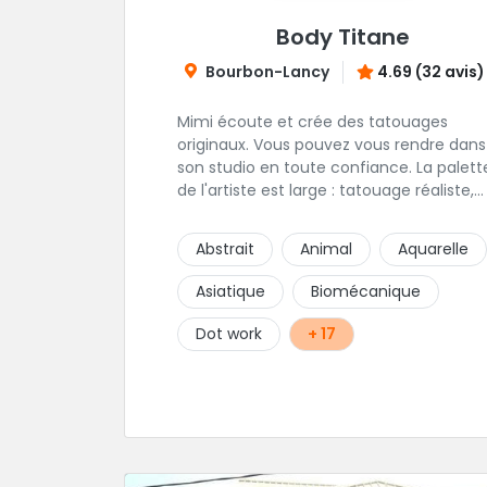
Body Titane
Bourbon-Lancy
4.69 (32 avis)
Mimi écoute et crée des tatouages
originaux. Vous pouvez vous rendre dans
son studio en toute confiance. La palett
de l'artiste est large : tatouage réaliste,
tatouage asiatique ou en core tatouage
figuratif. Tout est question d'échange p
Abstrait
Animal
Aquarelle
construire un projet qui vous ressemble.
Asiatique
Biomécanique
Dot work
+ 17