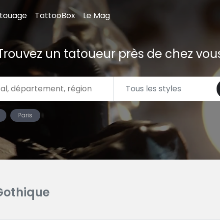
atouage
TattooBox
Le Mag
Trouvez un tatoueur près de chez vou
Paris
Gothique