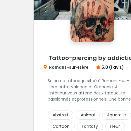
Tattoo-piercing by addicti
Romans-sur-Isère
5.0 (1 avis)
Salon de tatouage situé à Romans-sur-
Isère entre Valence et Grenoble. A
l'intérieur vous attend deux tatoueurs
passionnés et professionnels. Une bonne
ambiance émane naturellement de ce
shop en compagnie de Angéline et Ludo
Abstrait
Animal
Aquarelle
Cartoon
Fantasy
Fleur