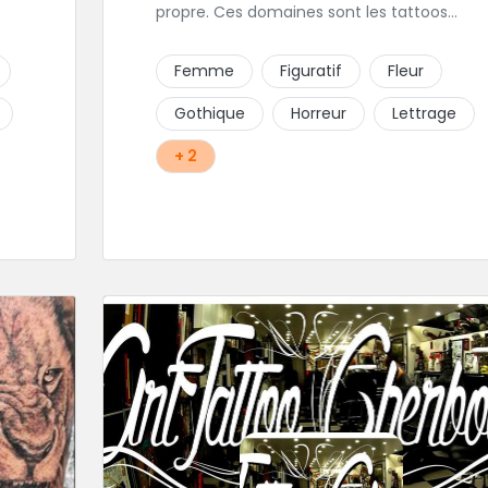
propre. Ces domaines sont les tattoos
ra
d'horreur,chicanos, réaliste et aussi les
,
portraits.
Femme
Figuratif
Fleur
z
Gothique
Horreur
Lettrage
rer
+ 2