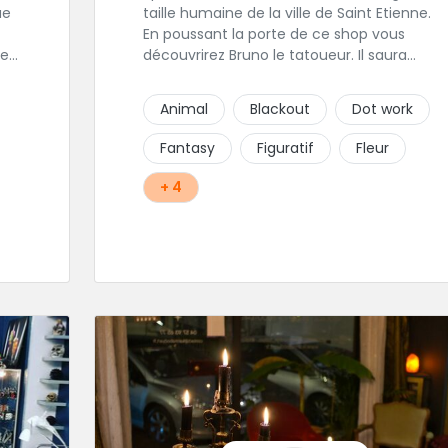
taille humaine de la ville de Saint Etienne.
En poussant la porte de ce shop vous
les
découvrirez Bruno le tatoueur. Il saura
est
prendre le temps de discuter avec vous de
votre projet de tatouage. N'hésitez pas à lui
Animal
Blackout
Dot work
envoyer un message ou à l'appeler.
 sa
Fantasy
Figuratif
Fleur
+ 4
r
ce