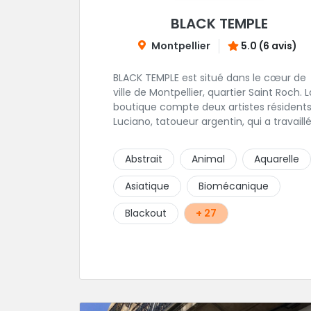
BLACK TEMPLE
Montpellier
5.0 (6 avis)
BLACK TEMPLE est situé dans le cœur de
ville de Montpellier, quartier Saint Roch. La
boutique compte deux artistes résidents
Luciano, tatoueur argentin, qui a travaill
pendant plus de 7 ans à Buenos Aires,
avant de venir s'installer en France en 20
Abstrait
Animal
Aquarelle
Et, Jaxar, qui a travaillé dans plusieurs
boutiques de la ville avant de rejoindre
Asiatique
Biomécanique
notre équipe. La boutique accueille
plusieurs artistes tatoueurs en tant que
Blackout
+ 27
guests tout au long de l'année afin de
proposer d'autres styles.