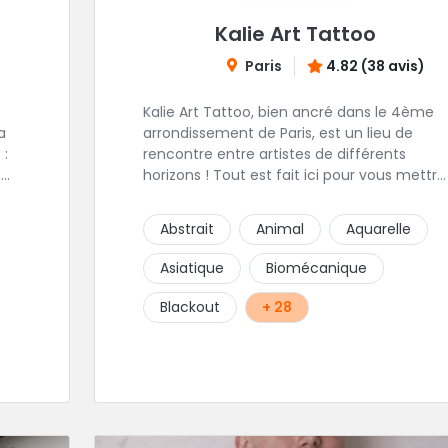
Kalie Art Tattoo
Paris
4.82 (38 avis)
Kalie Art Tattoo, bien ancré dans le 4ème
arrondissement de Paris, est un lieu de
 :
rencontre entre artistes de différents
é
horizons ! Tout est fait ici pour vous mettre
à l'aise et placer la création au cœur du
14.
projet.
Abstrait
Animal
Aquarelle
Asiatique
Biomécanique
Blackout
+ 28