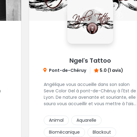
Ngel's Tattoo
Pont-de-Chéruy
5.0 (1 avis)
Angélique vous accueille dans son salon
n
Seve Color Gel à pont-de-Chéruy à l'Est de
Lyon. De nature avenante et souriante, elle
saura vous accueillir et vous mettre à l’aise
pour l’ensemble de vos projets. Son style
très fin lui permet de réaliser tous types de
Animal
Aquarelle
tatouages allant des calligraphies, motifs
floraux au réalisme.
Biomécanique
Blackout