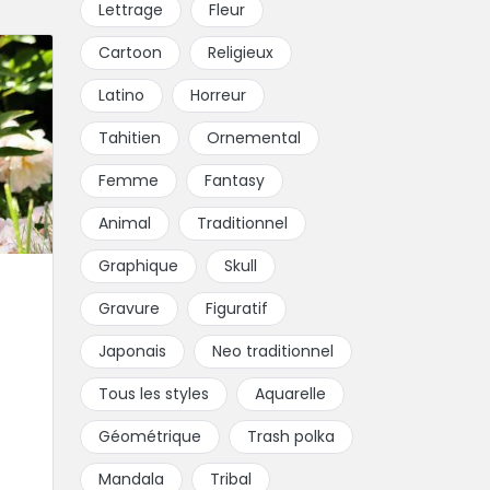
Lettrage
Fleur
Cartoon
Religieux
Latino
Horreur
Tahitien
Ornemental
Femme
Fantasy
Animal
Traditionnel
Graphique
Skull
Gravure
Figuratif
Japonais
Neo traditionnel
Tous les styles
Aquarelle
Géométrique
Trash polka
Mandala
Tribal