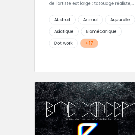
de l'artiste est large : tatouage réaliste,
tatouage asiatique ou en core tatouage
figuratif. Tout est question d'échange p
Abstrait
Animal
Aquarelle
construire un projet qui vous ressemble.
Asiatique
Biomécanique
Dot work
+ 17