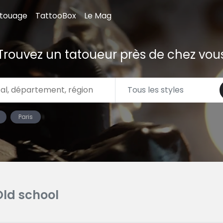
atouage
TattooBox
Le Mag
Trouvez un tatoueur près de chez vou
Paris
Old school