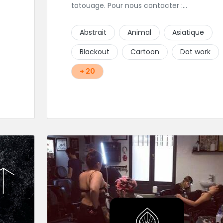
tatouage. Pour nous contacter :
contact@karmabodyart.fr
our
Abstrait
Animal
Asiatique
Blackout
Cartoon
Dot work
+ 20