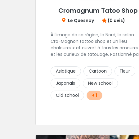
Cromagnum Tatoo Shop
Le Quesnoy
(0 avis)
À l'image de sa région, le Nord, le salon
Cro-Magnon tattoo shop et un lieu
chaleureux et ouvert à tous les amoure
et les curieux de tatouage. Passionné pa
son métier, Christophe met ses qualités
artistiques à votre service.
Asiatique
Cartoon
Fleur
Japonais
New school
Old school
+ 1