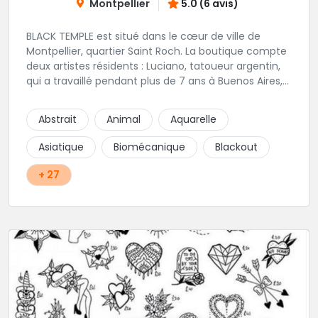
Montpellier
5.0 (6 avis)
BLACK TEMPLE est situé dans le cœur de ville de
Montpellier, quartier Saint Roch. La boutique compte
deux artistes résidents : Luciano, tatoueur argentin,
qui a travaillé pendant plus de 7 ans à Buenos Aires,
avant de venir s'installer en France en 2014. Et, Jaxar,
qui a travaillé dans plusieurs boutiques de la ville
Abstrait
Animal
Aquarelle
avant de rejoindre notre équipe. La boutique
accueille plusieurs artistes tatoueurs en tant que
Asiatique
Biomécanique
Blackout
guests tout au long de l'année afin de proposer
d'autres styles.
+ 27