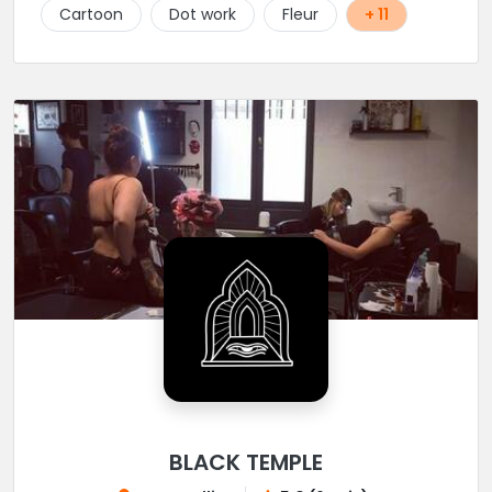
présente en Guest environ une semaine par mois au
Cartoon
Dot work
Fleur
+ 11
salon.
BLACK TEMPLE