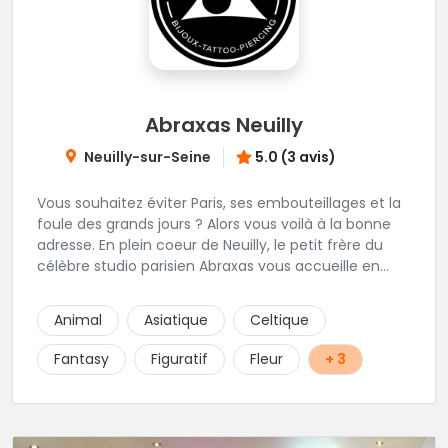
Abraxas Neuilly
Neuilly-sur-Seine
5.0 (3 avis)
Vous souhaitez éviter Paris, ses embouteillages et la
foule des grands jours ? Alors vous voilà à la bonne
adresse. En plein coeur de Neuilly, le petit frère du
célèbre studio parisien Abraxas vous accueille en
plein coeur de Neuilly. Les tatoueurs résidents sont
triés sur le volet pour vous offrir un large choix de
Animal
Asiatique
Celtique
styles avec une qualité et une créativité
irréprochables.
Fantasy
Figuratif
Fleur
+ 3