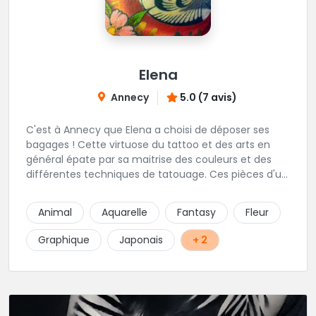
Elena
Annecy
5.0 (7 avis)
C'est à Annecy que Elena a choisi de déposer ses
bagages ! Cette virtuose du tattoo et des arts en
général épate par sa maitrise des couleurs et des
différentes techniques de tatouage. Ces pièces d'un
réalisme saisissant portent sa marque de fabrique :
On vient de très loin pour se faire tatouer par cette
Animal
Aquarelle
Fantasy
Fleur
artiste ! N'hésitez pas à la contacter par téléphone:
0648079720 ou messages sur Instagram ou
Graphique
Japonais
+ 2
Facebook.