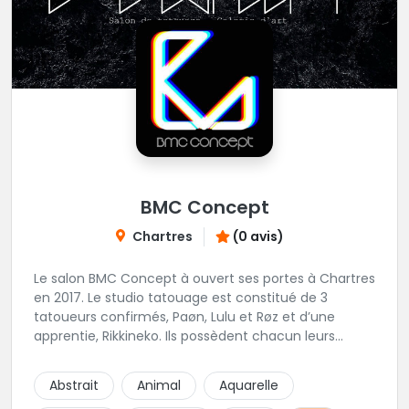
BMC Concept
Chartres
(0 avis)
Le salon BMC Concept à ouvert ses portes à Chartres
en 2017. Le studio tatouage est constitué de 3
tatoueurs confirmés, Paøn, Lulu et Røz et d’une
apprentie, Rikkineko. Ils possèdent chacun leurs
univers ce qui permet à chaque personne
souhaitant se faire tatouer de pouvoir construire un
Abstrait
Animal
Aquarelle
projet entièrement personnalisé. Une pierceuse est