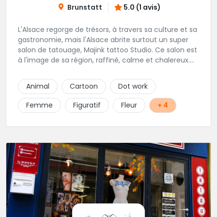
Brunstatt
5.0 (1 avis)
L'Alsace regorge de trésors, à travers sa culture et sa
gastronomie, mais l'Alsace abrite surtout un super
salon de tatouage, Majink tattoo Studio. Ce salon est
à l'image de sa région, raffiné, calme et chalereux.
Manu vous y attend et sera enchanté de vous faire
découvrir son super shop !
Animal
Cartoon
Dot work
Femme
Figuratif
Fleur
+ 4