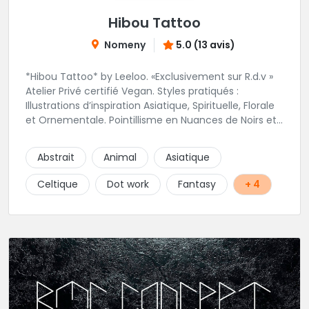
Hibou Tattoo
Nomeny
5.0 (13 avis)
*Hibou Tattoo* by Leeloo. «Exclusivement sur R.d.v »
Atelier Privé certifié Vegan. Styles pratiqués :
Illustrations d’inspiration Asiatique, Spirituelle, Florale
et Ornementale. Pointillisme en Nuances de Noirs et
Gris avec une touche de couleur. Rdv via la page Fb
de l’Atelier :
Abstrait
Animal
Asiatique
https://www.facebook.com/HibouTattoos
Celtique
Dot work
Fantasy
+ 4