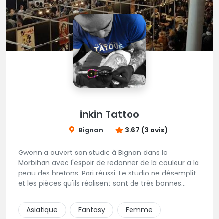
inkin Tattoo
Bignan
3.67 (3 avis)
Gwenn a ouvert son studio à Bignan dans le
Morbihan avec l'espoir de redonner de la couleur a la
peau des bretons. Pari réussi. Le studio ne désemplit
et les pièces qu'ils réalisent sont de très bonnes
factures. N'hésitez pas à faire appel a ces soins pour
tout type de projet, son style est éclectique et vous
Asiatique
Fantasy
Femme
serez bien réussi par le tatoueur en personne.