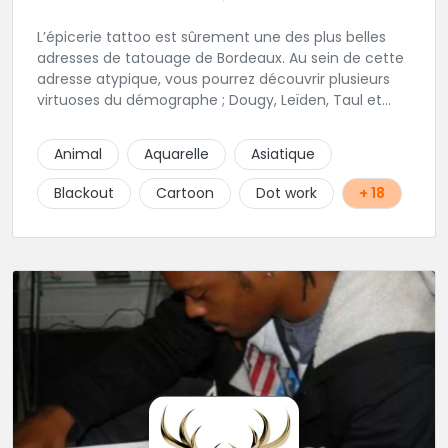
L’épicerie tattoo est sûrement une des plus belles
adresses de tatouage de Bordeaux. Au sein de cette
adresse atypique, vous pourrez découvrir plusieurs
virtuoses du démographe ; Dougy, Leïden, Taul et
Laura Stone. Dans une ambiance traditionnelle, bon
enfant et sympathique, vous pourrez demander
Animal
Aquarelle
Asiatique
conseil pour votre tattoo. N'hésitez plus une seconde
pour rencontrer cette belle équipe !
Blackout
Cartoon
Dot work
+ 18