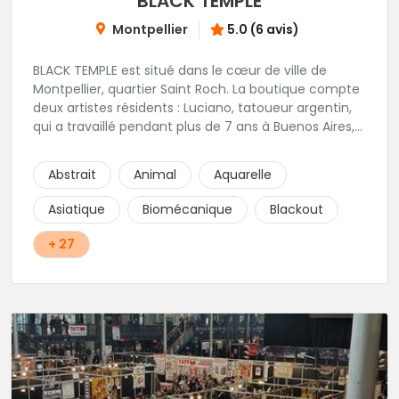
BLACK TEMPLE
Montpellier
5.0 (6 avis)
BLACK TEMPLE est situé dans le cœur de ville de
Montpellier, quartier Saint Roch. La boutique compte
deux artistes résidents : Luciano, tatoueur argentin,
qui a travaillé pendant plus de 7 ans à Buenos Aires,
avant de venir s'installer en France en 2014. Et, Jaxar,
qui a travaillé dans plusieurs boutiques de la ville
Abstrait
Animal
Aquarelle
avant de rejoindre notre équipe. La boutique
accueille plusieurs artistes tatoueurs en tant que
Asiatique
Biomécanique
Blackout
guests tout au long de l'année afin de proposer
d'autres styles.
+ 27