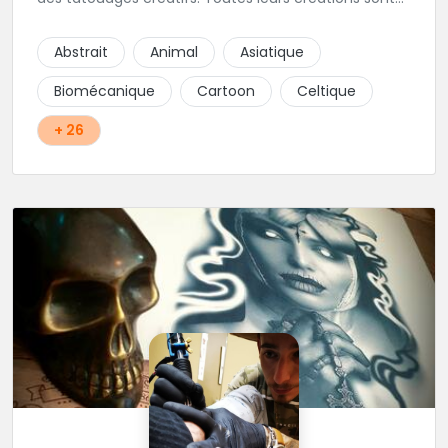
uniques et réalisées dans le respect des règles
d'hygiène les plus strictes. Du new-school, du old
Abstrait
Animal
Asiatique
school, fantasy ou encore réaliste, Niko, Anthony,
Cody et les nombreux Guest seront adapter vos
Biomécanique
Cartoon
Celtique
idées en tatouages uniques et créatifs.
+ 26