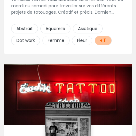
mardi au samedi pour travailler sur vos différents
projets de tatouages. Créatif et précis, Damien
travaille dans la bonne humeur et avec une hygiène
sans failles. Spécialisé dans le tatouage traditionnel,
Abstrait
Aquarelle
Asiatique
old school, mais également à l'aise dans la
réalisation de pièces de styles différents : Dotwork,
Dot work
Femme
Fleur
+ 11
Japonais, Graphique, mandala .. N'hésitez pas à le
contacter !