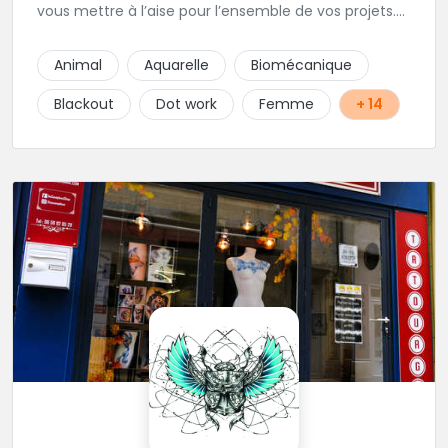
vous mettre à l’aise pour l’ensemble de vos projets.
Son style très fin lui permet de réaliser tous types de
tatouages allant des calligraphies, motifs floraux au
Animal
Aquarelle
Biomécanique
réalisme.
Blackout
Dot work
Femme
+ 14