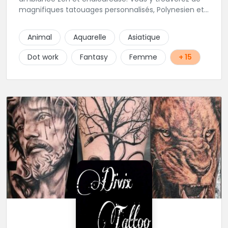
magnifiques tatouages personnalisés, Polynesien et
tous styles, mais aussi des maquillages
permanents/artistiques ainsi que des prestations de
Animal
Aquarelle
Asiatique
Piercings.
Dot work
Fantasy
Femme
+ 15