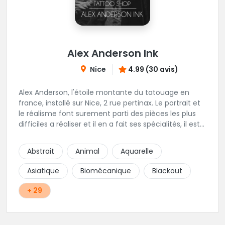
Alex Anderson Ink
Nice
4.99 (30 avis)
Alex Anderson, l'étoile montante du tatouage en
france, installé sur Nice, 2 rue pertinax. Le portrait et
le réalisme font surement parti des pièces les plus
difficiles a réaliser et il en a fait ses spécialités, il est
donc tout autant capable de faire du réalisme, du
religieux ou du chicanos. Romain son frère sera vous
Abstrait
Animal
Aquarelle
combler par sa finesse pour des pièces comme le
mandala, l'ornemental ou la calligraphie pour le
Asiatique
Biomécanique
Blackout
bonheur des futurs tatoués. Il y a aussi Léa, Maureen,
Fat, Tom, Sento, Lily, des artistes hors normes. Il n'y a
+ 29
qu'à regarder les pièces sélectionnées ici pour
comprendre à qui l'on à affaire. Ambiance
décontractée et très professionnelle.