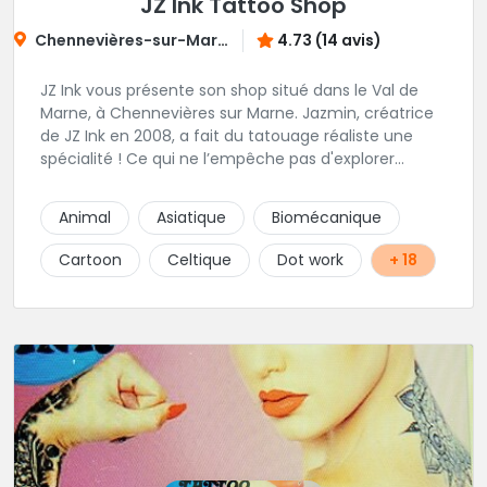
JZ Ink Tattoo Shop
Chennevières-sur-Marne
4.73 (14 avis)
JZ Ink vous présente son shop situé dans le Val de
Marne, à Chennevières sur Marne. Jazmin, créatrice
de JZ Ink en 2008, a fait du tatouage réaliste une
spécialité ! Ce qui ne l’empêche pas d'explorer
d'autres univers en gardant toujours la même
finesse dans ses traits. A ses côtés, ses acolytes Otis
Animal
Asiatique
Biomécanique
& Scylla sauront donner vie a vos projets
personnalisés et s'épanouissent dans un style
Cartoon
Celtique
Dot work
+ 18
mêlant japonais, cartoon et illustrations. Sur place et
sans RDV vous pourrez rencontrer Kristina notre
pierceuse Une équipe complémentaire et drôlement
sympathique !