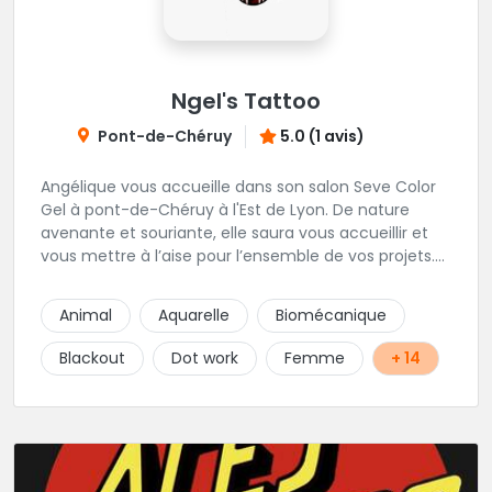
Ngel's Tattoo
Pont-de-Chéruy
5.0 (1 avis)
Angélique vous accueille dans son salon Seve Color
Gel à pont-de-Chéruy à l'Est de Lyon. De nature
avenante et souriante, elle saura vous accueillir et
vous mettre à l’aise pour l’ensemble de vos projets.
Son style très fin lui permet de réaliser tous types de
tatouages allant des calligraphies, motifs floraux au
Animal
Aquarelle
Biomécanique
réalisme.
Blackout
Dot work
Femme
+ 14