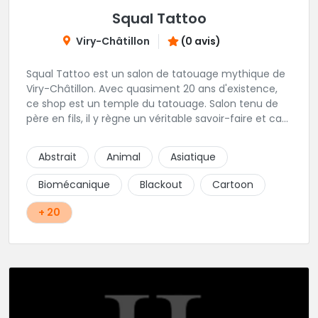
Squal Tattoo
Viry-Châtillon
(0 avis)
Squal Tattoo est un salon de tatouage mythique de
Viry-Châtillon. Avec quasiment 20 ans d'existence,
ce shop est un temple du tatouage. Salon tenu de
père en fils, il y règne un véritable savoir-faire et ca
ressort d'ailleurs sur les magnifiques créations
réalisés par les tatoueurs du shop. N'hésitez-plus,
Abstrait
Animal
Asiatique
Squal Tattoo est un véritable institution du tatouage
!!
Biomécanique
Blackout
Cartoon
+ 20