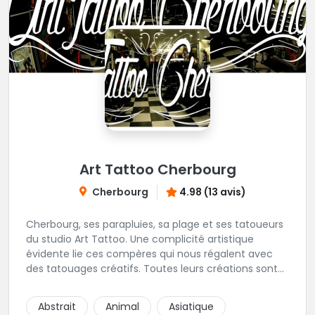
Art Tattoo Cherbourg
Cherbourg
4.98 (13 avis)
Cherbourg, ses parapluies, sa plage et ses tatoueurs
du studio Art Tattoo. Une complicité artistique
évidente lie ces compères qui nous régalent avec
des tatouages créatifs. Toutes leurs créations sont
uniques et réalisées dans le respect des règles
d'hygiène les plus strictes. Du new-school, du old
Abstrait
Animal
Asiatique
school, fantasy ou encore réaliste, Niko, Anthony,