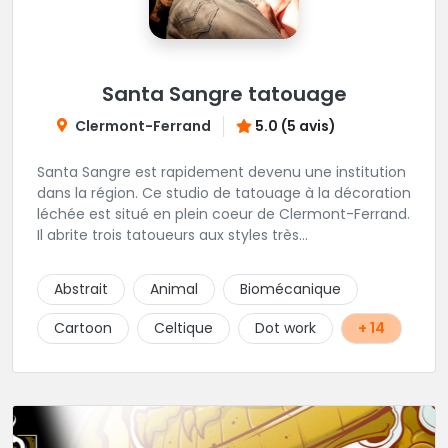
Santa Sangre tatouage
Clermont-Ferrand
5.0 (5 avis)
Santa Sangre est rapidement devenu une institution
dans la région. Ce studio de tatouage à la décoration
léchée est situé en plein coeur de Clermont-Ferrand.
Il abrite trois tatoueurs aux styles très
complémentaires et dont la marque de fabrique est
la créativité. Le studio est installé en duplex, laissant
Abstrait
Animal
Biomécanique
à chacun sa part d'intimité. Une superbe adresse en
Auvergne.
Cartoon
Celtique
Dot work
+ 14