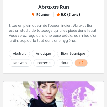
Abraxas Run
Réunion
5.0 (3 avis)
Situé en plein coeur de l'océan indien, Abraxas Run
est un studio de tatouage qui a les pieds dans l'eau!
Vous serez reçu dans une case créole, au milieu d'un
jardin, tropical le tout dans une hygiène
irréprochable! Vous trouverez également un large
choix de bijoux et uniquement dans des matières
Abstrait
Asiatique
Biomécanique
biocompatibles! Vous le trouverez à Saint-Gilles les
Bains...les doigts de pieds en éventail...
Dot work
Femme
Fleur
+ 9