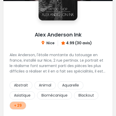
Alex Anderson Ink
Nice
4.99 (30 avis)
Alex Anderson, l'étoile montante du tatouage en
france, installé sur Nice, 2 rue pertinax. Le portrait et
le réalisme font surement parti des pièces les plus
difficiles a réaliser et il en a fait ses spécialités, il est
donc tout autant capable de faire du réalisme, du
religieux ou du chicanos. Romain son frère sera vous
Abstrait
Animal
Aquarelle
combler par sa finesse pour des pièces comme le
mandala, l'ornemental ou la calligraphie pour le
Asiatique
Biomécanique
Blackout
bonheur des futurs tatoués. Il y a aussi Léa, Maureen,
Fat, Tom, Sento, Lily, des artistes hors normes. Il n'y a
+ 29
qu'à regarder les pièces sélectionnées ici pour
comprendre à qui l'on à affaire. Ambiance