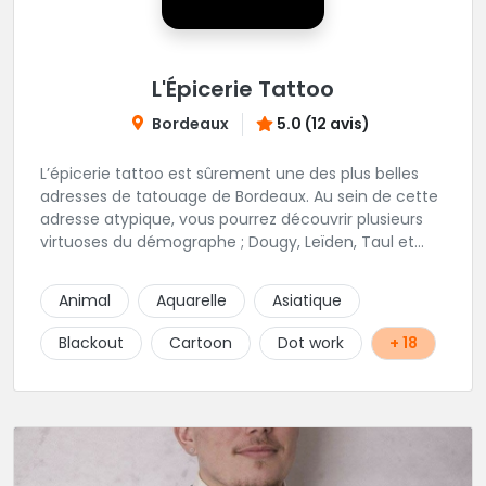
L'Épicerie Tattoo
Bordeaux
5.0 (12 avis)
L’épicerie tattoo est sûrement une des plus belles
adresses de tatouage de Bordeaux. Au sein de cette
adresse atypique, vous pourrez découvrir plusieurs
virtuoses du démographe ; Dougy, Leïden, Taul et
Laura Stone. Dans une ambiance traditionnelle, bon
enfant et sympathique, vous pourrez demander
Animal
Aquarelle
Asiatique
conseil pour votre tattoo. N'hésitez plus une seconde
pour rencontrer cette belle équipe !
Blackout
Cartoon
Dot work
+ 18