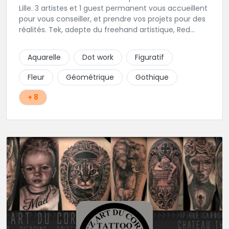
Lille. 3 artistes et 1 guest permanent vous accueillent
pour vous conseiller, et prendre vos projets pour des
réalités. Tek, adepte du freehand artistique, Red
Raven orienté Geometric & Pattern, Adrian Rose
amoureux du Blackwork et If.Tattoo maitrise des
Aquarelle
Dot work
Figuratif
couleurs et du pop-art.
Fleur
Géométrique
Gothique
+ 8