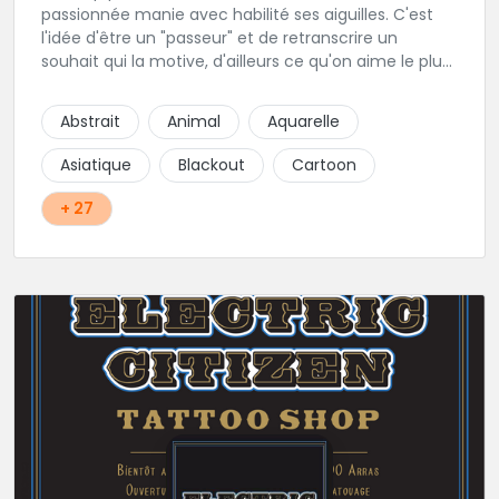
passionnée manie avec habilité ses aiguilles. C'est
l'idée d'être un "passeur" et de retranscrire un
souhait qui la motive, d'ailleurs ce qu'on aime le plus
c'est son approche du réalisme, de la gravure, et du
néo trad. Une tatoueuse recommandée et à
Abstrait
Animal
Aquarelle
recommander !
Asiatique
Blackout
Cartoon
+ 27