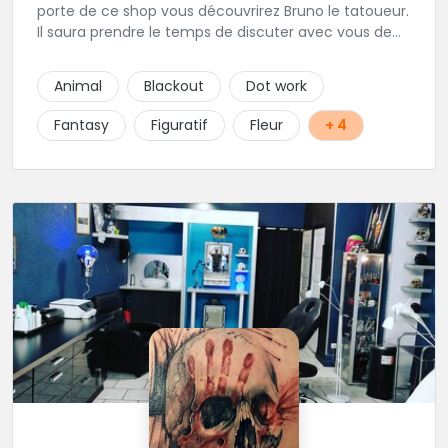
porte de ce shop vous découvrirez Bruno le tatoueur.
Il saura prendre le temps de discuter avec vous de
votre projet de tatouage. N'hésitez pas à lui envoyer
un message ou à l'appeler.
Animal
Blackout
Dot work
Fantasy
Figuratif
Fleur
+ 4