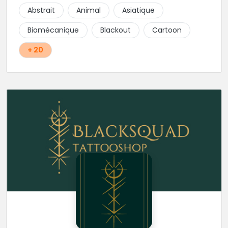
réalisés par les tatoueurs du shop. N'hésitez-plus,
Abstrait
Animal
Asiatique
Squal Tattoo est un véritable institution du tatouage
!!
Biomécanique
Blackout
Cartoon
+ 20