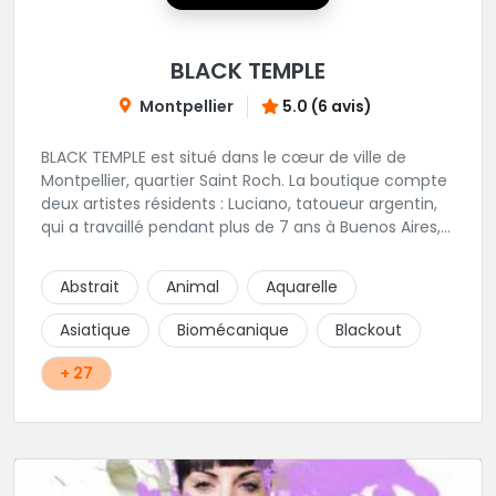
BLACK TEMPLE
Montpellier
5.0 (6 avis)
BLACK TEMPLE est situé dans le cœur de ville de
Montpellier, quartier Saint Roch. La boutique compte
deux artistes résidents : Luciano, tatoueur argentin,
qui a travaillé pendant plus de 7 ans à Buenos Aires,
avant de venir s'installer en France en 2014. Et, Jaxar,
qui a travaillé dans plusieurs boutiques de la ville
Abstrait
Animal
Aquarelle
avant de rejoindre notre équipe. La boutique
accueille plusieurs artistes tatoueurs en tant que
Asiatique
Biomécanique
Blackout
guests tout au long de l'année afin de proposer
d'autres styles.
+ 27