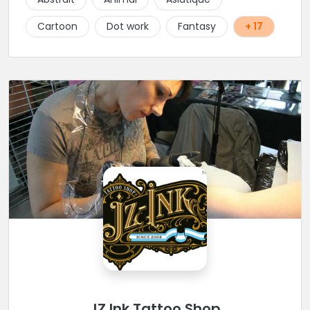
sont plus de dix ans d’amitié et de confiance qui
sont mises au service de l’art
Cartoon
Dot work
Fantasy
+ 17
JZ Ink Tattoo Shop