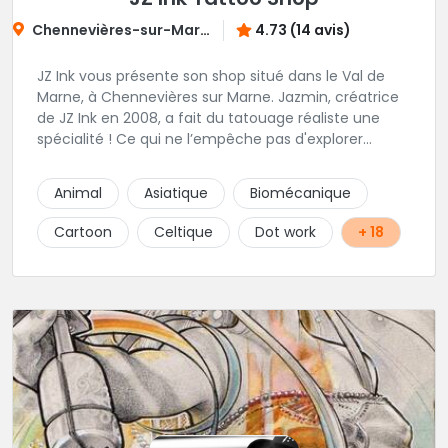
Chennevières-sur-Marne
4.73 (14 avis)
JZ Ink vous présente son shop situé dans le Val de
Marne, à Chennevières sur Marne. Jazmin, créatrice
de JZ Ink en 2008, a fait du tatouage réaliste une
spécialité ! Ce qui ne l’empêche pas d'explorer
d'autres univers en gardant toujours la même
finesse dans ses traits. A ses côtés, ses acolytes Otis
Animal
Asiatique
Biomécanique
& Scylla sauront donner vie a vos projets
personnalisés et s'épanouissent dans un style
Cartoon
Celtique
Dot work
+ 18
mêlant japonais, cartoon et illustrations. Sur place et
sans RDV vous pourrez rencontrer Kristina notre
pierceuse Une équipe complémentaire et drôlement
sympathique !