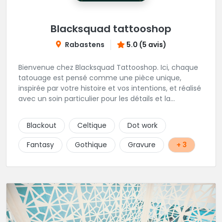
Blacksquad tattooshop
Rabastens
5.0 (5 avis)
Bienvenue chez Blacksquad Tattooshop. Ici, chaque
tatouage est pensé comme une pièce unique,
inspirée par votre histoire et vos intentions, et réalisé
avec un soin particulier pour les détails et la
signification. Notre équipe réunit des artistes
talentueux, capables de travailler une large gamme
Blackout
Celtique
Dot work
de styles, pour vous offrir des créations aussi variées
que chargées de sens. Tout au long de l’année, nous
Fantasy
Gothique
Gravure
+ 3
accueillons également des guests venus d’horizons
différents (à suivre sur Instagram et sur le site du
shop.) Installé au cœur de Rabastens, dans un
bâtiment chargé d’histoire, Blacksquad Tattooshop
est un lieu où se mêlent intimité, créativité et bien-
être. Ici, on tatoue pour marquer la peau et l’âme. 🌐
RDV : https://www.blacksquad-