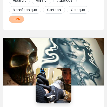
Abstrait
Animal
Asiatique
school, fantasy ou encore réaliste, Niko, Anthony,
Cody et les nombreux Guest seront adapter vos
Biomécanique
Cartoon
Celtique
idées en tatouages uniques et créatifs.
+ 26