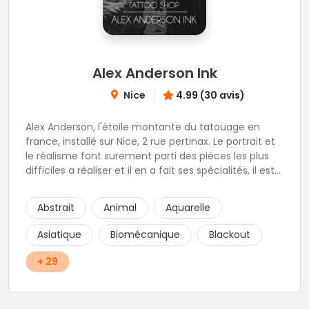
Alex Anderson Ink
Nice
4.99 (30 avis)
Alex Anderson, l'étoile montante du tatouage en
france, installé sur Nice, 2 rue pertinax. Le portrait et
le réalisme font surement parti des pièces les plus
difficiles a réaliser et il en a fait ses spécialités, il est
donc tout autant capable de faire du réalisme, du
religieux ou du chicanos. Romain son frère sera vous
Abstrait
Animal
Aquarelle
combler par sa finesse pour des pièces comme le
mandala, l'ornemental ou la calligraphie pour le
Asiatique
Biomécanique
Blackout
bonheur des futurs tatoués. Il y a aussi Léa, Maureen,
Fat, Tom, Sento, Lily, des artistes hors normes. Il n'y a
+ 29
qu'à regarder les pièces sélectionnées ici pour
comprendre à qui l'on à affaire. Ambiance
décontractée et très professionnelle.