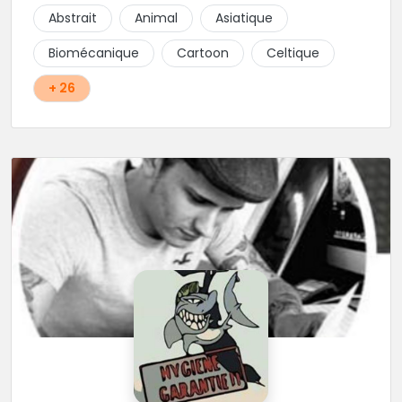
d'hygiène les plus strictes. Du new-school, du old
Abstrait
Animal
Asiatique
school, fantasy ou encore réaliste, Niko, Anthony,
Cody et les nombreux Guest seront adapter vos
Biomécanique
Cartoon
Celtique
idées en tatouages uniques et créatifs.
+ 26