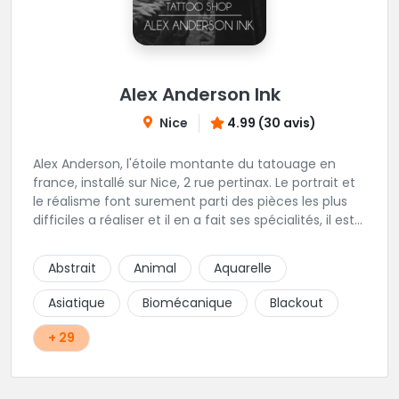
Alex Anderson Ink
Nice
4.99 (30 avis)
Alex Anderson, l'étoile montante du tatouage en
france, installé sur Nice, 2 rue pertinax. Le portrait et
le réalisme font surement parti des pièces les plus
difficiles a réaliser et il en a fait ses spécialités, il est
donc tout autant capable de faire du réalisme, du
religieux ou du chicanos. Romain son frère sera vous
Abstrait
Animal
Aquarelle
combler par sa finesse pour des pièces comme le
mandala, l'ornemental ou la calligraphie pour le
Asiatique
Biomécanique
Blackout
bonheur des futurs tatoués. Il y a aussi Léa, Maureen,
Fat, Tom, Sento, Lily, des artistes hors normes. Il n'y a
+ 29
qu'à regarder les pièces sélectionnées ici pour
comprendre à qui l'on à affaire. Ambiance
décontractée et très professionnelle.