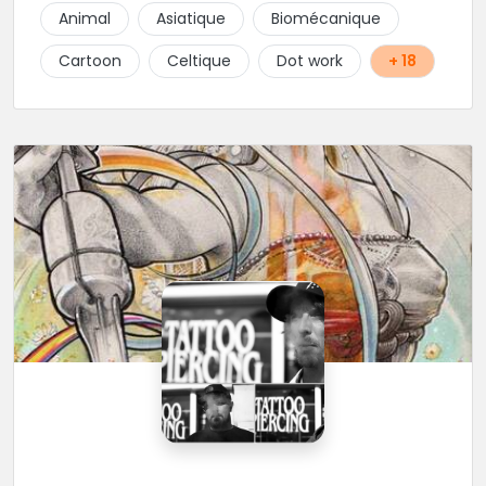
finesse dans ses traits. A ses côtés, ses acolytes Otis
Animal
Asiatique
Biomécanique
& Scylla sauront donner vie a vos projets
personnalisés et s'épanouissent dans un style
Cartoon
Celtique
Dot work
+ 18
mêlant japonais, cartoon et illustrations. Sur place et
sans RDV vous pourrez rencontrer Kristina notre
pierceuse Une équipe complémentaire et drôlement
sympathique !