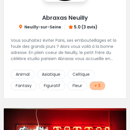
Abraxas Neuilly
Neuilly-sur-Seine
5.0 (3 avis)
Vous souhaitez éviter Paris, ses embouteillages et la
foule des grands jours ? Alors vous voilà à la bonne
adresse. En plein coeur de Neuilly, le petit frère du
célèbre studio parisien Abraxas vous accueille en
plein coeur de Neuilly. Les tatoueurs résidents sont
triés sur le volet pour vous offrir un large choix de
Animal
Asiatique
Celtique
styles avec une qualité et une créativité
irréprochables.
Fantasy
Figuratif
Fleur
+ 3