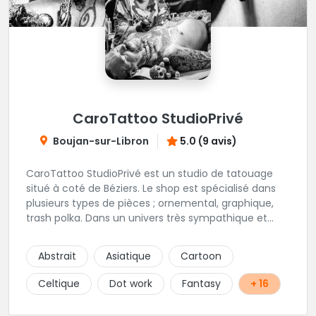
CaroTattoo StudioPrivé
Boujan-sur-Libron
5.0 (9 avis)
CaroTattoo StudioPrivé est un studio de tatouage
situé à coté de Béziers. Le shop est spécialisé dans
plusieurs types de pièces ; ornemental, graphique,
trash polka. Dans un univers très sympathique et
convivial, vous pourrez affiner votre projet de
tatouage. N'hésitez pas, contactez-les et vous n'en
Abstrait
Asiatique
Cartoon
serez que ravi !!
Celtique
Dot work
Fantasy
+ 16