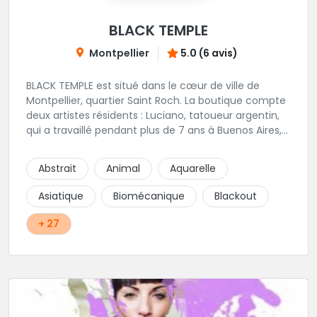
BLACK TEMPLE
Montpellier
5.0 (6 avis)
BLACK TEMPLE est situé dans le cœur de ville de
Montpellier, quartier Saint Roch. La boutique compte
deux artistes résidents : Luciano, tatoueur argentin,
qui a travaillé pendant plus de 7 ans à Buenos Aires,
avant de venir s'installer en France en 2014. Et, Jaxar,
qui a travaillé dans plusieurs boutiques de la ville
Abstrait
Animal
Aquarelle
avant de rejoindre notre équipe. La boutique
accueille plusieurs artistes tatoueurs en tant que
Asiatique
Biomécanique
Blackout
guests tout au long de l'année afin de proposer
d'autres styles.
+ 27