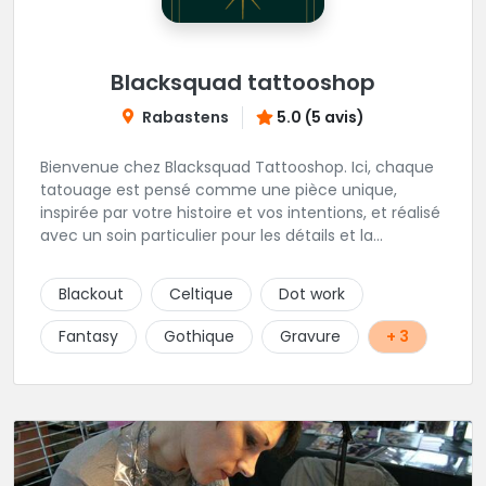
Blacksquad tattooshop
Rabastens
5.0 (5 avis)
Bienvenue chez Blacksquad Tattooshop. Ici, chaque
tatouage est pensé comme une pièce unique,
inspirée par votre histoire et vos intentions, et réalisé
avec un soin particulier pour les détails et la
signification. Notre équipe réunit des artistes
talentueux, capables de travailler une large gamme
Blackout
Celtique
Dot work
de styles, pour vous offrir des créations aussi variées
que chargées de sens. Tout au long de l’année, nous
Fantasy
Gothique
Gravure
+ 3
accueillons également des guests venus d’horizons
différents (à suivre sur Instagram et sur le site du
shop.) Installé au cœur de Rabastens, dans un
bâtiment chargé d’histoire, Blacksquad Tattooshop
est un lieu où se mêlent intimité, créativité et bien-
être. Ici, on tatoue pour marquer la peau et l’âme. 🌐