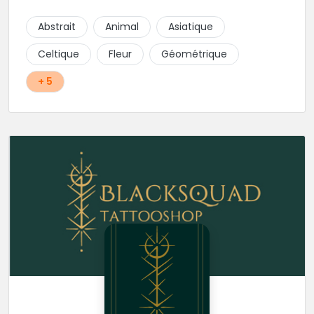
tatouages dans les styles Réaliste, Floral, Japonais,
Géométriques ou encore lignes fines.
Abstrait
Animal
Asiatique
Celtique
Fleur
Géométrique
+ 5