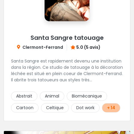
Santa Sangre tatouage
Clermont-Ferrand
5.0 (5 avis)
Santa Sangre est rapidement devenu une institution
dans la région. Ce studio de tatouage à la décoration
léchée est situé en plein coeur de Clermont-Ferrand.
Il abrite trois tatoueurs aux styles très
complémentaires et dont la marque de fabrique est
la créativité. Le studio est installé en duplex, laissant
Abstrait
Animal
Biomécanique
à chacun sa part d'intimité. Une superbe adresse en
Auvergne.
Cartoon
Celtique
Dot work
+ 14