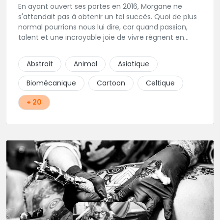
En ayant ouvert ses portes en 2016, Morgane ne
s'attendait pas à obtenir un tel succès. Quoi de plus
normal pourrions nous lui dire, car quand passion,
talent et une incroyable joie de vivre règnent en
maîtres, il faut s'attendre à voir de nombreuses
personnes pointer le bout de leurs nez. Si le tatouage
Abstrait
Animal
Asiatique
n'est pas l'unique corde qu'elle possède à son arc,
c'est assurément une de ses spécialités! Oldschool,
Biomécanique
Cartoon
Celtique
Dotwork, et autres Ornementaux, ce shop vous
propose des tatouages aux motifs originaux et au
+ 20
traits assurés conçus spécialement pour vous, que
ce soit via handpoke ou dermographe! La création
sur mesure avec un entretien au préalable est
obligatoire dans ce shop privé. Une très belle adresse
où l'on sait accueillir, hygiène impeccable, que
demander de plus?