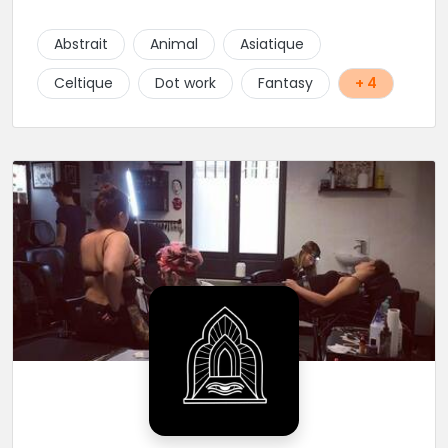
Gris avec une touche de couleur. Rdv via la page Fb
de l’Atelier :
Abstrait
Animal
Asiatique
https://www.facebook.com/HibouTattoos
Celtique
Dot work
Fantasy
+ 4