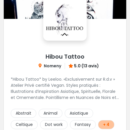
Hibou Tattoo
Nomeny
5.0 (13 avis)
*Hibou Tattoo* by Leeloo. «Exclusivement sur R.d.v »
Atelier Privé certifié Vegan. Styles pratiqués :
Illustrations d’inspiration Asiatique, Spirituelle, Florale
et Ornementale. Pointillisme en Nuances de Noirs et
Gris avec une touche de couleur. Rdv via la page Fb
de l’Atelier :
Abstrait
Animal
Asiatique
https://www.facebook.com/HibouTattoos
Celtique
Dot work
Fantasy
+ 4