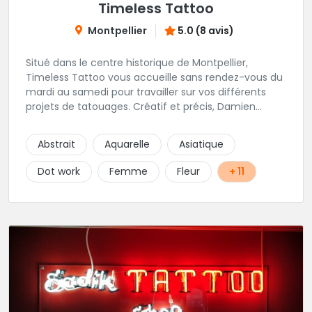
Timeless Tattoo
Montpellier
5.0 (8 avis)
Situé dans le centre historique de Montpellier,
Timeless Tattoo vous accueille sans rendez-vous du
mardi au samedi pour travailler sur vos différents
projets de tatouages. Créatif et précis, Damien
travaille dans la bonne humeur et avec une hygiène
sans failles. Spécialisé dans le tatouage traditionnel,
Abstrait
Aquarelle
Asiatique
old school, mais également à l'aise dans la
réalisation de pièces de styles différents : Dotwork,
Dot work
Femme
Fleur
+ 11
Japonais, Graphique, mandala .. N'hésitez pas à le
contacter !