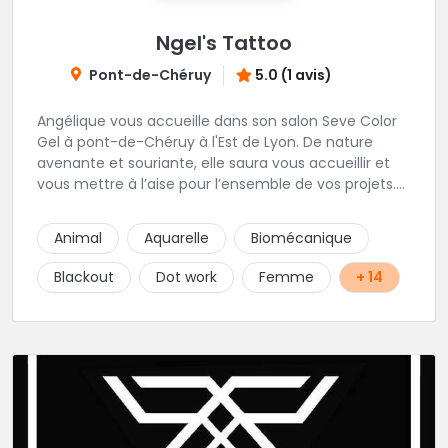
Ngel's Tattoo
Pont-de-Chéruy
5.0 (1 avis)
Angélique vous accueille dans son salon Seve Color
Gel à pont-de-Chéruy à l'Est de Lyon. De nature
avenante et souriante, elle saura vous accueillir et
vous mettre à l’aise pour l’ensemble de vos projets.
Son style très fin lui permet de réaliser tous types de
tatouages allant des calligraphies, motifs floraux au
Animal
Aquarelle
Biomécanique
réalisme.
Blackout
Dot work
Femme
+ 14