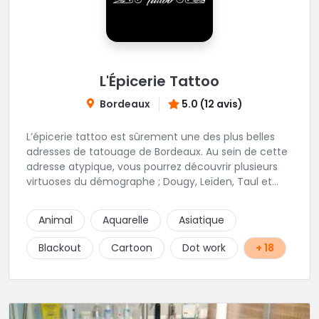
L'Épicerie Tattoo
Bordeaux
5.0 (12 avis)
L’épicerie tattoo est sûrement une des plus belles
adresses de tatouage de Bordeaux. Au sein de cette
adresse atypique, vous pourrez découvrir plusieurs
virtuoses du démographe ; Dougy, Leïden, Taul et
Laura Stone. Dans une ambiance traditionnelle, bon
enfant et sympathique, vous pourrez demander
Animal
Aquarelle
Asiatique
conseil pour votre tattoo. N'hésitez plus une seconde
pour rencontrer cette belle équipe !
Blackout
Cartoon
Dot work
+ 18