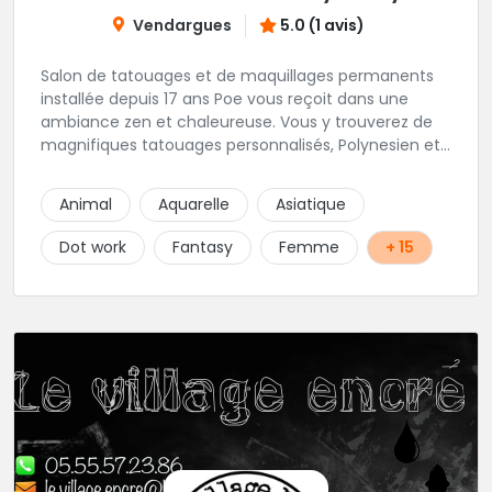
Vendargues
5.0 (1 avis)
Salon de tatouages et de maquillages permanents
installée depuis 17 ans Poe vous reçoit dans une
ambiance zen et chaleureuse. Vous y trouverez de
magnifiques tatouages personnalisés, Polynesien et
tous styles, mais aussi des maquillages
permanents/artistiques ainsi que des prestations de
Animal
Aquarelle
Asiatique
Piercings.
Dot work
Fantasy
Femme
+ 15