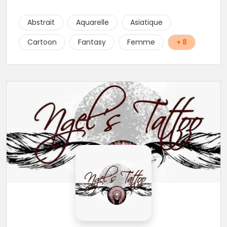
projets : new school, semi-réaliste, manga-pop
culture et traits fins. Foncez !
Abstrait
Aquarelle
Asiatique
Cartoon
Fantasy
Femme
+ 8