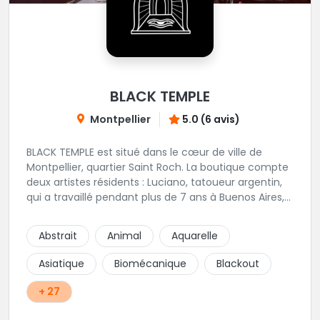
BLACK TEMPLE
Montpellier
5.0 (6 avis)
BLACK TEMPLE est situé dans le cœur de ville de
Montpellier, quartier Saint Roch. La boutique compte
deux artistes résidents : Luciano, tatoueur argentin,
qui a travaillé pendant plus de 7 ans à Buenos Aires,
avant de venir s'installer en France en 2014. Et, Jaxar,
qui a travaillé dans plusieurs boutiques de la ville
Abstrait
Animal
Aquarelle
avant de rejoindre notre équipe. La boutique
accueille plusieurs artistes tatoueurs en tant que
Asiatique
Biomécanique
Blackout
guests tout au long de l'année afin de proposer
d'autres styles.
+ 27