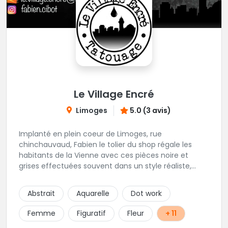
Le Village Encré
Limoges
5.0 (3 avis)
Implanté en plein coeur de Limoges, rue
chinchauvaud, Fabien le tolier du shop régale les
habitants de la Vienne avec ces pièces noire et
grises effectuées souvent dans un style réaliste,
parfois graphique. Il y a peu de styles que ne maitrise
pas cet excellent tatoueur. Le studio a été pensé
Abstrait
Aquarelle
Dot work
pour vous mettre à l'aise dés votre entrée, accueil,
décor, sourire et bien sur, une hygiène irréprochable.
Femme
Figuratif
Fleur
+ 11
Une très belle adresse dans cette belle ville de