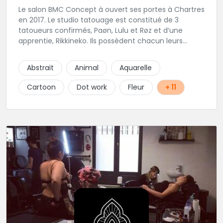
Le salon BMC Concept à ouvert ses portes à Chartres
en 2017. Le studio tatouage est constitué de 3
tatoueurs confirmés, Paøn, Lulu et Røz et d’une
apprentie, Rikkineko. Ils possèdent chacun leurs
univers ce qui permet à chaque personne
souhaitant se faire tatouer de pouvoir construire un
Abstrait
Animal
Aquarelle
projet entièrement personnalisé. Une pierceuse est
présente en Guest environ une semaine par mois au
Cartoon
Dot work
Fleur
+ 11
salon.