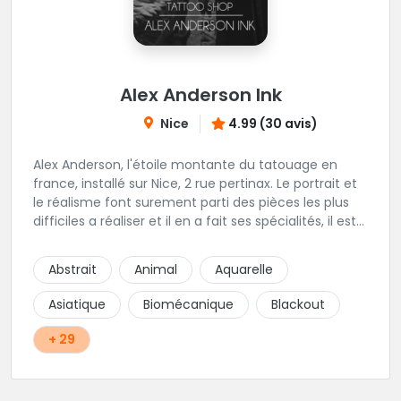
Alex Anderson Ink
Nice
4.99 (30 avis)
Alex Anderson, l'étoile montante du tatouage en
france, installé sur Nice, 2 rue pertinax. Le portrait et
le réalisme font surement parti des pièces les plus
difficiles a réaliser et il en a fait ses spécialités, il est
donc tout autant capable de faire du réalisme, du
religieux ou du chicanos. Romain son frère sera vous
Abstrait
Animal
Aquarelle
combler par sa finesse pour des pièces comme le
mandala, l'ornemental ou la calligraphie pour le
Asiatique
Biomécanique
Blackout
bonheur des futurs tatoués. Il y a aussi Léa, Maureen,
Fat, Tom, Sento, Lily, des artistes hors normes. Il n'y a
+ 29
qu'à regarder les pièces sélectionnées ici pour
comprendre à qui l'on à affaire. Ambiance
décontractée et très professionnelle.