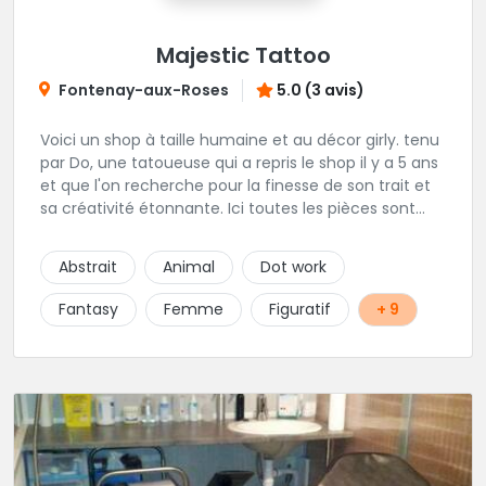
Majestic Tattoo
Fontenay-aux-Roses
5.0 (3 avis)
Voici un shop à taille humaine et au décor girly. tenu
par Do, une tatoueuse qui a repris le shop il y a 5 ans
et que l'on recherche pour la finesse de son trait et
sa créativité étonnante. Ici toutes les pièces sont
uniques, détaillées et réalisées à la demande du
client. Les séances de tatouage se font en musique
Abstrait
Animal
Dot work
et dans une ambiance décontractée.
Fantasy
Femme
Figuratif
+ 9