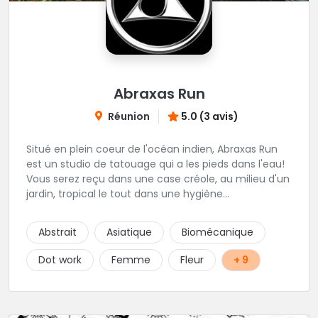
Abraxas Run
Réunion
5.0 (3 avis)
Situé en plein coeur de l'océan indien, Abraxas Run
est un studio de tatouage qui a les pieds dans l'eau!
Vous serez reçu dans une case créole, au milieu d'un
jardin, tropical le tout dans une hygiène
irréprochable! Vous trouverez également un large
choix de bijoux et uniquement dans des matières
Abstrait
Asiatique
Biomécanique
biocompatibles! Vous le trouverez à Saint-Gilles les
Bains...les doigts de pieds en éventail...
Dot work
Femme
Fleur
+ 9