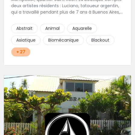
deux artistes résidents : Luciano, tatoueur argentin,
qui a travaillé pendant plus de 7 ans à Buenos Aires,
avant de venir s'installer en France en 2014. Et, Jaxar,
qui a travaillé dans plusieurs boutiques de la ville
Abstrait
Animal
Aquarelle
avant de rejoindre notre équipe. La boutique
accueille plusieurs artistes tatoueurs en tant que
Asiatique
Biomécanique
Blackout
guests tout au long de l'année afin de proposer
d'autres styles.
+ 27