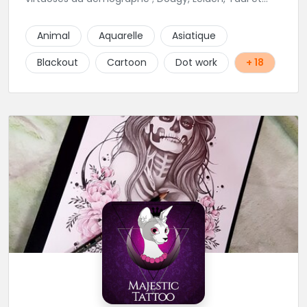
Laura Stone. Dans une ambiance traditionnelle, bon
enfant et sympathique, vous pourrez demander
Animal
Aquarelle
Asiatique
conseil pour votre tattoo. N'hésitez plus une seconde
pour rencontrer cette belle équipe !
Blackout
Cartoon
Dot work
+ 18