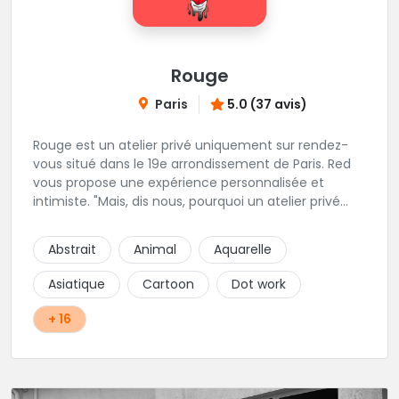
Rouge
Paris
5.0 (37 avis)
Rouge est un atelier privé uniquement sur rendez-
vous situé dans le 19e arrondissement de Paris. Red
vous propose une expérience personnalisée et
intimiste. "Mais, dis nous, pourquoi un atelier privé
?"C'est simple, cela permet de proposer la même
qualité de service à tous les tatoué(e)s. L'intérêt est
Abstrait
Animal
Aquarelle
de prendre son temps, faire les bons choix, et
toujours se donner à 1000 %. Sans oublier, une
Asiatique
Cartoon
Dot work
hygiène irréprochable. La bonne humeur, l'échange,
le respect, faire un travail personnalisé et toujours de
+ 16
qualité, sont les mots d'ordre dans cet atelier. " Si
vous ne me croyez pas, venez tester ? 😉"