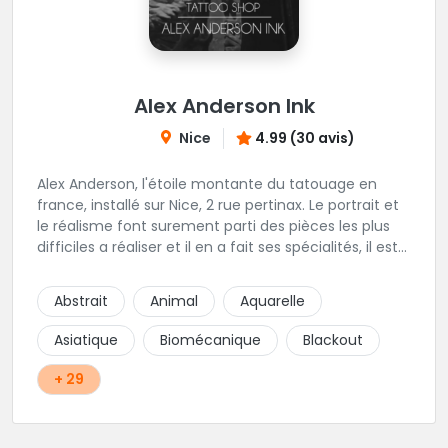
Alex Anderson Ink
Nice
4.99 (30 avis)
Alex Anderson, l'étoile montante du tatouage en
france, installé sur Nice, 2 rue pertinax. Le portrait et
le réalisme font surement parti des pièces les plus
difficiles a réaliser et il en a fait ses spécialités, il est
donc tout autant capable de faire du réalisme, du
religieux ou du chicanos. Romain son frère sera vous
Abstrait
Animal
Aquarelle
combler par sa finesse pour des pièces comme le
mandala, l'ornemental ou la calligraphie pour le
Asiatique
Biomécanique
Blackout
bonheur des futurs tatoués. Il y a aussi Léa, Maureen,
Fat, Tom, Sento, Lily, des artistes hors normes. Il n'y a
+ 29
qu'à regarder les pièces sélectionnées ici pour
comprendre à qui l'on à affaire. Ambiance
décontractée et très professionnelle.