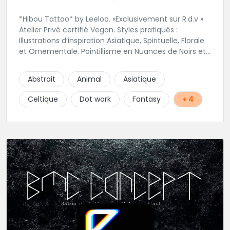
*Hibou Tattoo* by Leeloo. «Exclusivement sur R.d.v »
Atelier Privé certifié Vegan. Styles pratiqués :
Illustrations d’inspiration Asiatique, Spirituelle, Florale
et Ornementale. Pointillisme en Nuances de Noirs et
Gris avec une touche de couleur. Rdv via la page Fb
de l’Atelier :
Abstrait
Animal
Asiatique
https://www.facebook.com/HibouTattoos
Celtique
Dot work
Fantasy
+ 4