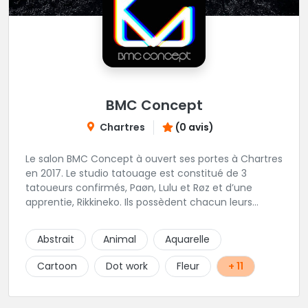
BMC Concept
Chartres
(0 avis)
Le salon BMC Concept à ouvert ses portes à Chartres
en 2017. Le studio tatouage est constitué de 3
tatoueurs confirmés, Paøn, Lulu et Røz et d’une
apprentie, Rikkineko. Ils possèdent chacun leurs
univers ce qui permet à chaque personne
souhaitant se faire tatouer de pouvoir construire un
Abstrait
Animal
Aquarelle
projet entièrement personnalisé. Une pierceuse est
présente en Guest environ une semaine par mois au
Cartoon
Dot work
Fleur
+ 11
salon.