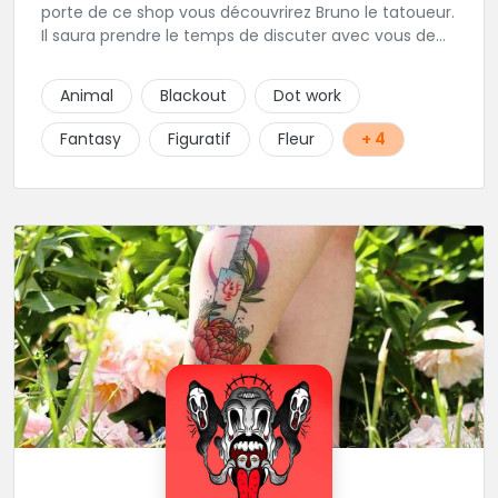
porte de ce shop vous découvrirez Bruno le tatoueur.
Il saura prendre le temps de discuter avec vous de
votre projet de tatouage. N'hésitez pas à lui envoyer
un message ou à l'appeler.
Animal
Blackout
Dot work
Fantasy
Figuratif
Fleur
+ 4