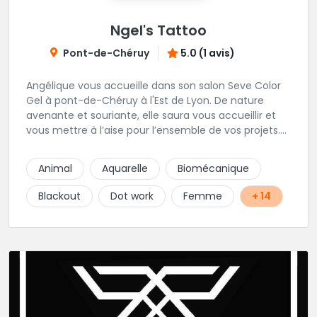
Ngel's Tattoo
Pont-de-Chéruy
5.0 (1 avis)
Angélique vous accueille dans son salon Seve Color
Gel à pont-de-Chéruy à l'Est de Lyon. De nature
avenante et souriante, elle saura vous accueillir et
vous mettre à l’aise pour l’ensemble de vos projets.
Son style très fin lui permet de réaliser tous types de
tatouages allant des calligraphies, motifs floraux au
Animal
Aquarelle
Biomécanique
réalisme.
Blackout
Dot work
Femme
+ 14