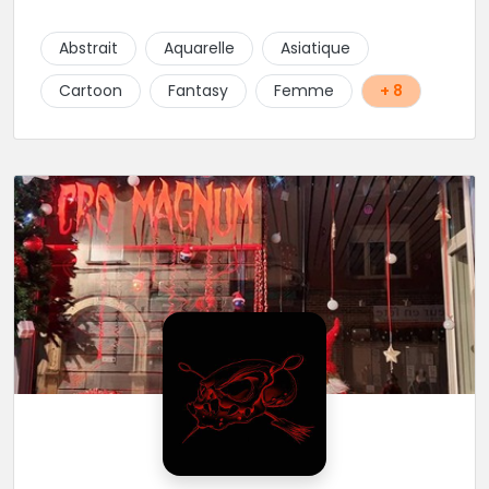
projets : new school, semi-réaliste, manga-pop
culture et traits fins. Foncez !
Abstrait
Aquarelle
Asiatique
Cartoon
Fantasy
Femme
+ 8