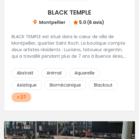
BLACK TEMPLE
Montpellier
5.0 (6 avis)
BLACK TEMPLE est situé dans le cœur de ville de
Montpellier, quartier Saint Roch. La boutique compte
deux artistes résidents : Luciano, tatoueur argentin,
qui a travaillé pendant plus de 7 ans à Buenos Aires,
avant de venir s'installer en France en 2014. Et, Jaxar,
qui a travaillé dans plusieurs boutiques de la ville
Abstrait
Animal
Aquarelle
avant de rejoindre notre équipe. La boutique
accueille plusieurs artistes tatoueurs en tant que
Asiatique
Biomécanique
Blackout
guests tout au long de l'année afin de proposer
d'autres styles.
+ 27