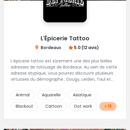
L'Épicerie Tattoo
Bordeaux
5.0 (12 avis)
L’épicerie tattoo est sûrement une des plus belles
adresses de tatouage de Bordeaux. Au sein de cette
adresse atypique, vous pourrez découvrir plusieurs
virtuoses du démographe ; Dougy, Leïden, Taul et
Laura Stone. Dans une ambiance traditionnelle, bon
enfant et sympathique, vous pourrez demander
Animal
Aquarelle
Asiatique
conseil pour votre tattoo. N'hésitez plus une seconde
pour rencontrer cette belle équipe !
Blackout
Cartoon
Dot work
+ 18