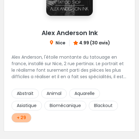
Alex Anderson Ink
Nice
4.99 (30 avis)
Alex Anderson, l'étoile montante du tatouage en
france, installé sur Nice, 2 rue pertinax. Le portrait et
le réalisme font surement parti des pièces les plus
difficiles a réaliser et il en a fait ses spécialités, il est
donc tout autant capable de faire du réalisme, du
religieux ou du chicanos. Romain son frère sera vous
Abstrait
Animal
Aquarelle
combler par sa finesse pour des pièces comme le
mandala, l'ornemental ou la calligraphie pour le
Asiatique
Biomécanique
Blackout
bonheur des futurs tatoués. Il y a aussi Léa, Maureen,
Fat, Tom, Sento, Lily, des artistes hors normes. Il n'y a
+ 29
qu'à regarder les pièces sélectionnées ici pour
comprendre à qui l'on à affaire. Ambiance
décontractée et très professionnelle.