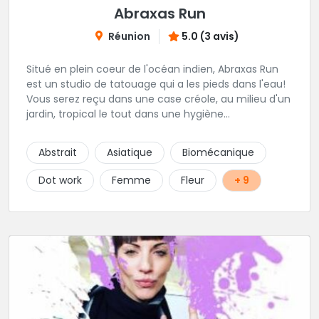
Abraxas Run
Réunion
5.0 (3 avis)
Situé en plein coeur de l'océan indien, Abraxas Run
est un studio de tatouage qui a les pieds dans l'eau!
Vous serez reçu dans une case créole, au milieu d'un
jardin, tropical le tout dans une hygiène
irréprochable! Vous trouverez également un large
choix de bijoux et uniquement dans des matières
Abstrait
Asiatique
Biomécanique
biocompatibles! Vous le trouverez à Saint-Gilles les
Bains...les doigts de pieds en éventail...
Dot work
Femme
Fleur
+ 9