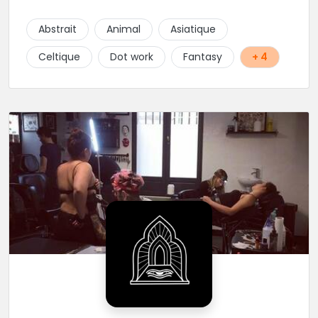
Gris avec une touche de couleur. Rdv via la page Fb
de l’Atelier :
Abstrait
Animal
Asiatique
https://www.facebook.com/HibouTattoos
Celtique
Dot work
Fantasy
+ 4