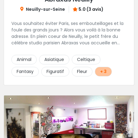
Neuilly-sur-Seine
5.0 (3 avis)
Vous souhaitez éviter Paris, ses embouteillages et la
foule des grands jours ? Alors vous voilà à la bonne
adresse. En plein coeur de Neuilly, le petit frère du
célèbre studio parisien Abraxas vous accueille en
plein coeur de Neuilly. Les tatoueurs résidents sont
triés sur le volet pour vous offrir un large choix de
Animal
Asiatique
Celtique
styles avec une qualité et une créativité
irréprochables.
Fantasy
Figuratif
Fleur
+ 3