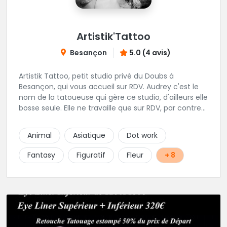
Artistik'Tattoo
Besançon
5.0 (4 avis)
Artistik Tattoo, petit studio privé du Doubs à
Besançon, qui vous accueil sur RDV. Audrey c'est le
nom de la tatoueuse qui gère ce studio, d'ailleurs elle
bosse seule. Elle ne travaille que sur RDV, par contre
elle prend beaucoup de temps pour vos projets,
petits ou grands. Son truc, c'est que tant que ça ne
Animal
Asiatique
Dot work
"match" pas, tu ne seras pas satisfait, du coup elle
écoute beaucoup pour aboutir au projet parfait.
Fantasy
Figuratif
Fleur
+ 8
Projets qui sont toujours uniques d'ailleurs.
Rappelons-le, elle est au max niveau hygiène et
propreté, alors si vous êtes dans le coin, n'hésitez
pas.