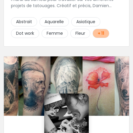
projets de tatouages. Créatif et précis, Damien
travaille dans la bonne humeur et avec une hygiène
sans failles. Spécialisé dans le tatouage traditionnel,
Abstrait
Aquarelle
Asiatique
old school, mais également à l'aise dans la
réalisation de pièces de styles différents : Dotwork,
Dot work
Femme
Fleur
+ 11
Japonais, Graphique, mandala .. N'hésitez pas à le
contacter !