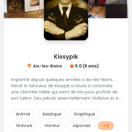
Kissypik
Aix-les-Bains
5.0 (6 avis)
Implanté depuis quelques années a Aix-les-Bains,
Hervé le tatoueur de Kissypik a réussi à construire
une clientèle fidèle qui vient de loin pour profiter de
son talent. Des pièces essentiellement réalistes et en
noir gris y sont élaborées avec brio. Vous ne trouvez
pas l'adresse? C'est normal, Hervé préfère que vous
Animal
Asiatique
Graphique
l'appeliez avant de passer au studio... pour éviter les
moment de rush. Une adresse secrète donc...mais
Gravure
Horreur
Japonais
+ 2
excellente.